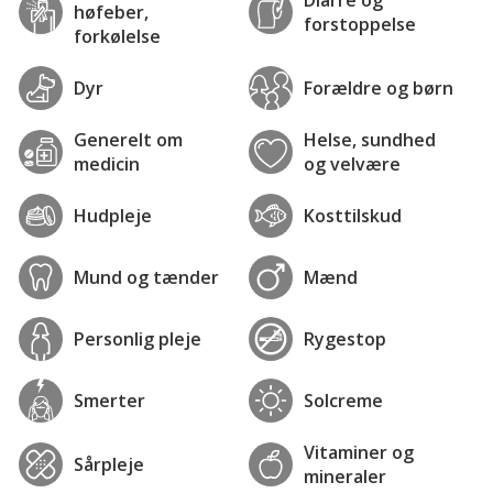
høfeber,
forstoppelse
forkølelse
Dyr
Forældre og børn
Generelt om
Helse, sundhed
medicin
og velvære
Hudpleje
Kosttilskud
Mund og tænder
Mænd
Personlig pleje
Rygestop
Smerter
Solcreme
Vitaminer og
Sårpleje
mineraler