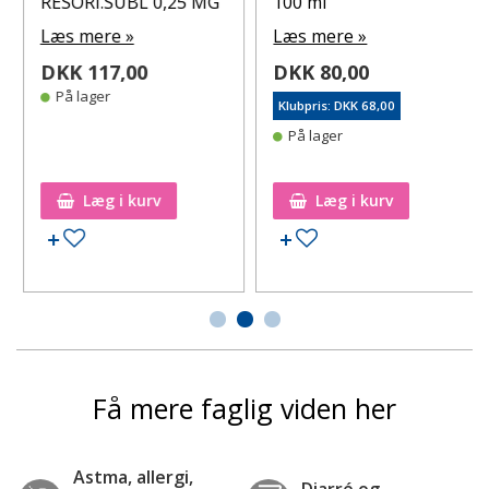
RESORI.SUBL 0,25 MG
100 ml
Læs mere »
Læs mere »
DKK 117,00
DKK 80,00
På lager
Klubpris: DKK 68,00
På lager
Læg i kurv
Læg i kurv
Tilføj til ønskeseddel
Tilføj til ønskeseddel
Få mere faglig viden her
Astma, allergi,
Diarré og