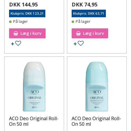
DKK 144,95
DKK 74,95
Klubpris: DKK 123,21
Klubpris: DKK 63,71
På lager
På lager
Læg i kurv
Læg i kurv
Tilføj til ønskeseddel
Tilføj til ønskeseddel
ACO Deo Original Roll-
ACO Deo Original Roll-
On 50 ml
On 50 ml