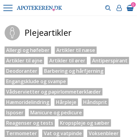
0
Plejeartikler
Allergi og høfeber
Artikler til næse
Artikler til øjne
Artikler til ører
Antiperspirant
Deodoranter
Barbering og hårfjerning
Engangsklude og svampe
Vådservietter og papirlommetørklæder
Hæmoridelindring
Hårpleje
Håndsprit
Isposer
Manicure og pedicure
Reagenser og tests
Kropspleje og sæber
Termometer
Vat og vatpinde
Voksenbleer