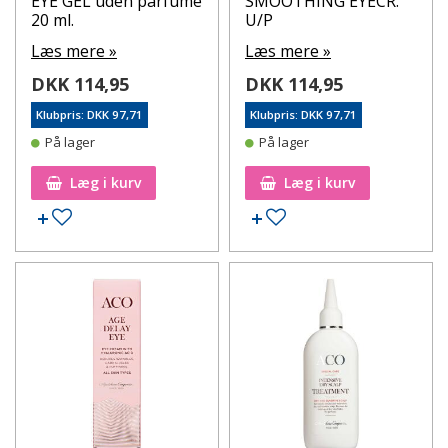
EYE GEL uden parfume
SMOOTHING EYECR.
20 ml.
U/P
Læs mere »
Læs mere »
DKK 114,95
DKK 114,95
Klubpris: DKK 97,71
Klubpris: DKK 97,71
På lager
På lager
Læg i kurv
Læg i kurv
Tilføj til ønskeseddel
Tilføj til ønskeseddel