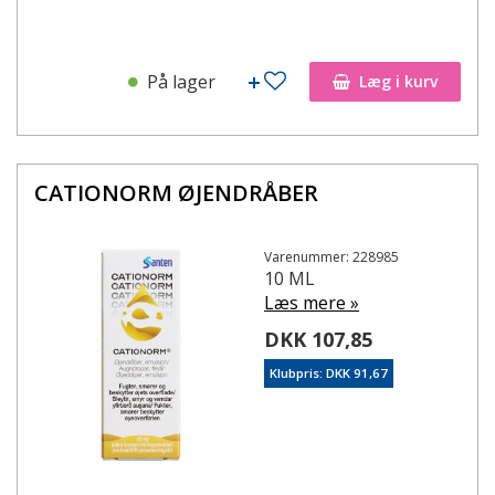
På lager
Læg i kurv
CATIONORM ØJENDRÅBER
Varenummer: 228985
10 ML
Læs mere »
DKK 107,85
Klubpris: DKK 91,67