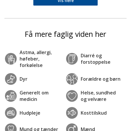
Vis flere
Få mere faglig viden her
Astma, allergi,
Diarré og
høfeber,
forstoppelse
forkølelse
Dyr
Forældre og børn
Generelt om
Helse, sundhed
medicin
og velvære
Hudpleje
Kosttilskud
Mund og tænder
Mænd