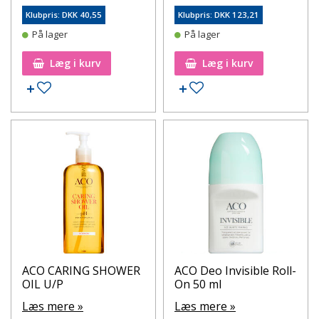
Klubpris: DKK 40,55
Klubpris: DKK 123,21
På lager
På lager
Læg i kurv
Læg i kurv
Tilføj til ønskeseddel
Tilføj til ønskeseddel
ACO CARING SHOWER
ACO Deo Invisible Roll-
OIL U/P
On 50 ml
Læs mere »
Læs mere »