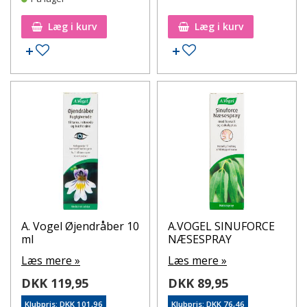
Læg i kurv
Læg i kurv
Tilføj til ønskeseddel
Tilføj til ønskeseddel
A. Vogel Øjendråber 10
A.VOGEL SINUFORCE
ml
NÆSESPRAY
Læs mere »
Læs mere »
DKK 119,95
DKK 89,95
Klubpris: DKK 101,96
Klubpris: DKK 76,46