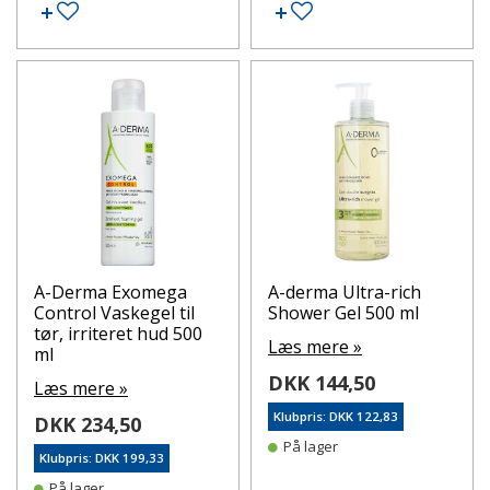
Tilføj til ønskeseddel
Tilføj til ønskeseddel
A-Derma Exomega
A-derma Ultra-rich
Control Vaskegel til
Shower Gel 500 ml
tør, irriteret hud 500
Læs mere »
ml
DKK 144,50
Læs mere »
Klubpris: DKK 122,83
DKK 234,50
På lager
Klubpris: DKK 199,33
På lager