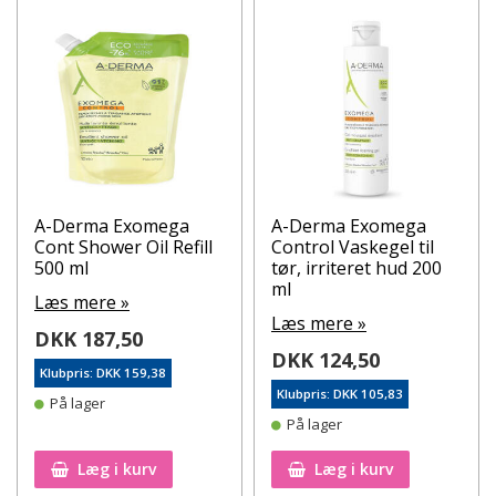
A-Derma Exomega
A-Derma Exomega
Cont Shower Oil Refill
Control Vaskegel til
500 ml
tør, irriteret hud 200
ml
Læs mere »
Læs mere »
DKK 187,50
DKK 124,50
Klubpris: DKK 159,38
Klubpris: DKK 105,83
På lager
På lager
Læg i kurv
Læg i kurv