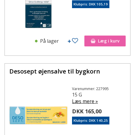
Klubpris: DKK 105,19
På lager
Læg i kurv
Desosept øjensalve til bygkorn
Varenummer: 227995
15 G
Læs mere »
DKK 165,00
Klubpris: DKK 140,25