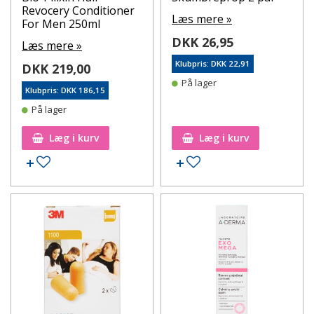
Revocery Conditioner
Læs mere »
For Men 250ml
DKK 26,95
Læs mere »
Klubpris: DKK 22,91
DKK 219,00
På lager
Klubpris: DKK 186,15
På lager
Læg i kurv
Læg i kurv
Tilføj til ønskeseddel
Tilføj til ønskeseddel