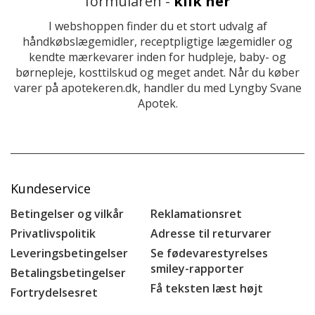
formularen -
klik her
I webshoppen finder du et stort udvalg af
håndkøbslægemidler, receptpligtige lægemidler og
kendte mærkevarer inden for hudpleje, baby- og
børnepleje, kosttilskud og meget andet. Når du køber
varer på apotekeren.dk, handler du med Lyngby Svane
Apotek.
Kundeservice
Betingelser og vilkår
Reklamationsret
Privatlivspolitik
Adresse til returvarer
Leveringsbetingelser
Se fødevarestyrelses
smiley-rapporter
Betalingsbetingelser
Få teksten læst højt
Fortrydelsesret