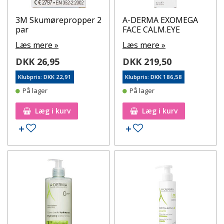
3M Skumørepropper 2
A-DERMA EXOMEGA
par
FACE CALM.EYE
Læs mere »
Læs mere »
DKK 26,95
DKK 219,50
Klubpris: DKK 22,91
Klubpris: DKK 186,58
På lager
På lager
Læg i kurv
Læg i kurv
Tilføj til ønskeseddel
Tilføj til ønskeseddel