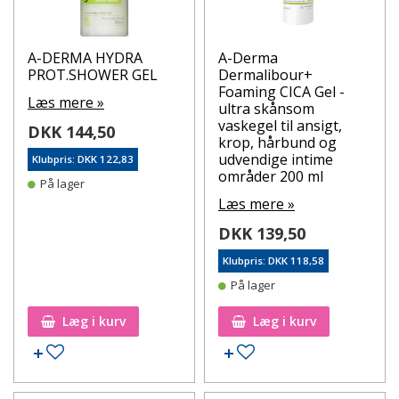
A-DERMA HYDRA
A-Derma
PROT.SHOWER GEL
Dermalibour+
Foaming CICA Gel -
Læs mere »
ultra skånsom
vaskegel til ansigt,
DKK 144,50
krop, hårbund og
udvendige intime
Klubpris: DKK 122,83
områder 200 ml
På lager
Læs mere »
DKK 139,50
Klubpris: DKK 118,58
På lager
Læg i kurv
Læg i kurv
Tilføj til ønskeseddel
Tilføj til ønskeseddel