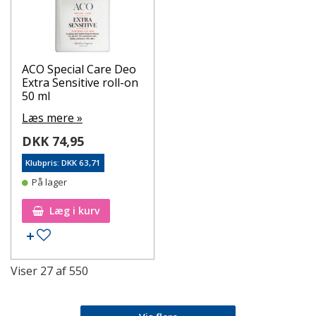
ACO Special Care Deo
Extra Sensitive roll-on
50 ml
Læs mere »
DKK 74,95
Klubpris: DKK 63,71
På lager
Læg i kurv
Tilføj til ønskeseddel
Viser
27
af
550