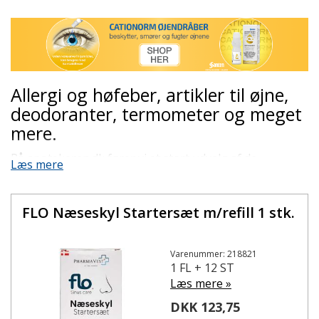
Allergi og høfeber, artikler til øjne,
deodoranter, termometer og meget
mere.
På apotekeren.dk fører vi et stort udvalg af de
Læs mere
plejeartikler til hele kroppen, som du også finder på
apoteket.
FLO Næseskyl Startersæt m/refill 1 stk.
Benyt eventuelt søgefeltet, hvis du søger specifikke
produkter, mærker eller kategorier.
Varenummer: 218821
1 FL + 12 ST
Læs mere »
DKK 123,75