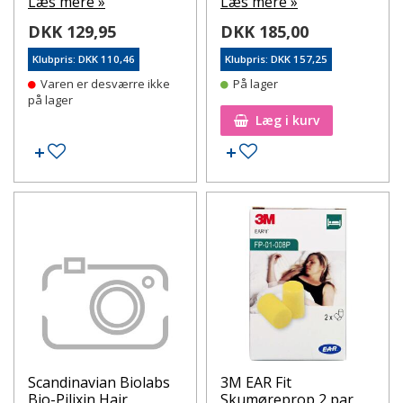
Læs mere »
Læs mere »
DKK 129,95
DKK 185,00
Klubpris: DKK 110,46
Klubpris: DKK 157,25
Varen er desværre ikke
På lager
på lager
Læg i kurv
Tilføj til ønskeseddel
Tilføj til ønskeseddel
Scandinavian Biolabs
3M EAR Fit
Bio-Pilixin Hair
Skumøreprop 2 par