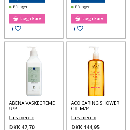
På lager
På lager
Læg i kurv
Læg i kurv
Tilføj til ønskeseddel
Tilføj til ønskeseddel
ABENA VASKECREME
ACO CARING SHOWER
U/P
OIL M/P
Læs mere »
Læs mere »
DKK 47,70
DKK 144,95