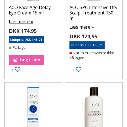
ACO Face Age Delay
ACO SPC Intensive Dry
Eye Cream 15 ml
Scalp Treatment 150
ml
Læs mere »
Læs mere »
DKK 174,95
DKK 124,95
Klubpris: DKK 148,71
Klubpris: DKK 106,21
På lager
Varen er desværre ikke
på lager
Læg i kurv
Tilføj til ønskeseddel
Tilføj til ønskeseddel