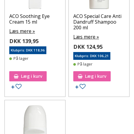
ACO Soothing Eye
ACO Special Care Anti
Cream 15 ml
Dandruff Shampoo
200 ml
Læs mere »
Læs mere »
DKK 139,95
DKK 124,95
Klubpris: DKK 118,96
Klubpris: DKK 106,21
På lager
På lager
Læg i kurv
Læg i kurv
Tilføj til ønskeseddel
Tilføj til ønskeseddel