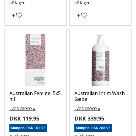
på lager
på lager
Tilføj til ønskeseddel
Tilføj til ønskeseddel
Australian Femigel 5x5
Australian Intim Wash
ml
Sæbe
Læs mere »
Læs mere »
DKK 119,95
DKK 339,95
Klubpris: DKK 101,96
Klubpris: DKK 288,96