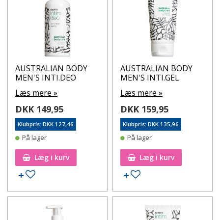
AUSTRALIAN BODY
AUSTRALIAN BODY
MEN'S INTI.DEO
MEN'S INTI.GEL
Læs mere »
Læs mere »
DKK 149,95
DKK 159,95
Klubpris: DKK 127,46
Klubpris: DKK 135,96
På lager
På lager
Læg i kurv
Læg i kurv
Tilføj til ønskeseddel
Tilføj til ønskeseddel