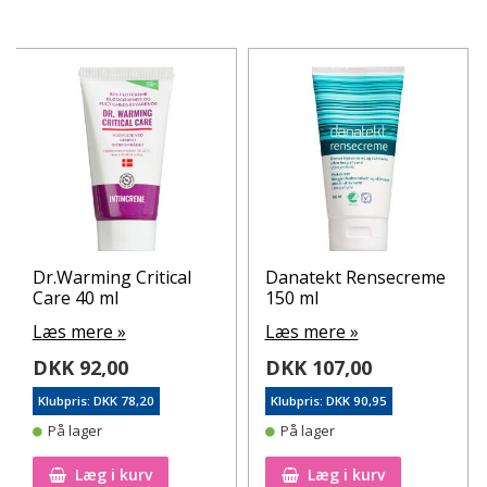
Dr.Warming Critical
Danatekt Rensecreme
Care 40 ml
150 ml
Læs mere »
Læs mere »
DKK 92,00
DKK 107,00
Klubpris: DKK 78,20
Klubpris: DKK 90,95
På lager
På lager
Læg i kurv
Læg i kurv