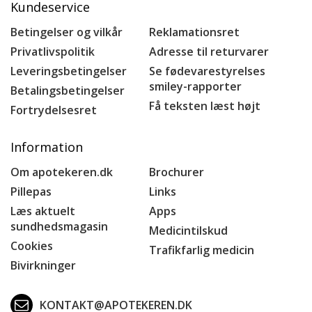
Kundeservice
Betingelser og vilkår
Reklamationsret
Privatlivspolitik
Adresse til returvarer
Leveringsbetingelser
Se fødevarestyrelses
smiley-rapporter
Betalingsbetingelser
Få teksten læst højt
Fortrydelsesret
Information
Om apotekeren.dk
Brochurer
Pillepas
Links
Læs aktuelt
Apps
sundhedsmagasin
Medicintilskud
Cookies
Trafikfarlig medicin
Bivirkninger
KONTAKT@APOTEKEREN.DK