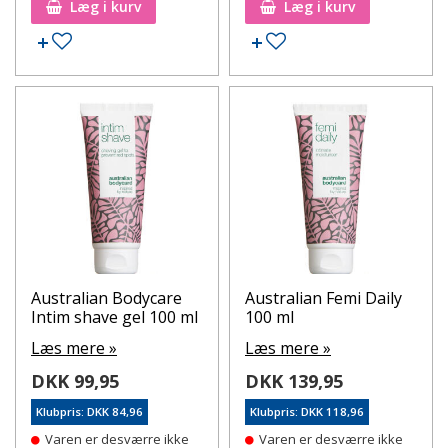
Læg i kurv
Læg i kurv
Tilføj til ønskeseddel
Tilføj til ønskeseddel
Australian Bodycare
Australian Femi Daily
Intim shave gel 100 ml
100 ml
Læs mere »
Læs mere »
DKK 99,95
DKK 139,95
Klubpris: DKK 84,96
Klubpris: DKK 118,96
Varen er desværre ikke
Varen er desværre ikke