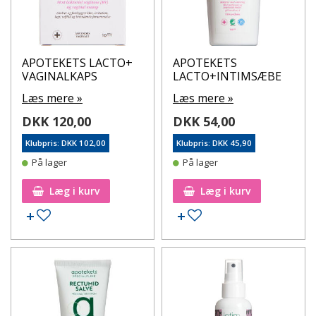
APOTEKETS LACTO+
APOTEKETS
VAGINALKAPS
LACTO+INTIMSÆBE
Læs mere »
Læs mere »
DKK 120,00
DKK 54,00
Klubpris: DKK 102,00
Klubpris: DKK 45,90
På lager
På lager
Læg i kurv
Læg i kurv
Tilføj til ønskeseddel
Tilføj til ønskeseddel