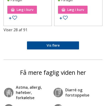
På lager
På lager
Læg i kurv
Læg i kurv
Tilføj til ønskeseddel
Tilføj til ønskeseddel
Viser
28
af
91
Vis flere
Få mere faglig viden her
Astma, allergi,
Diarré og
høfeber,
forstoppelse
forkølelse