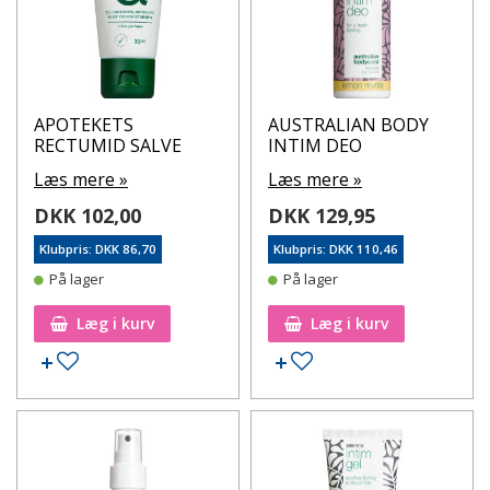
APOTEKETS
AUSTRALIAN BODY
RECTUMID SALVE
INTIM DEO
Læs mere »
Læs mere »
DKK 102,00
DKK 129,95
Klubpris: DKK 86,70
Klubpris: DKK 110,46
På lager
På lager
Læg i kurv
Læg i kurv
Tilføj til ønskeseddel
Tilføj til ønskeseddel