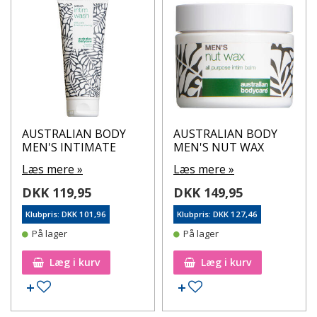
AUSTRALIAN BODY
AUSTRALIAN BODY
MEN'S INTIMATE
MEN'S NUT WAX
Læs mere »
Læs mere »
DKK 119,95
DKK 149,95
Klubpris: DKK 101,96
Klubpris: DKK 127,46
På lager
På lager
Læg i kurv
Læg i kurv
Tilføj til ønskeseddel
Tilføj til ønskeseddel