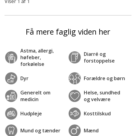
Viser
1
af
1
Få mere faglig viden her
Astma, allergi,
Diarré og
høfeber,
forstoppelse
forkølelse
Dyr
Forældre og børn
Generelt om
Helse, sundhed
medicin
og velvære
Hudpleje
Kosttilskud
Mund og tænder
Mænd