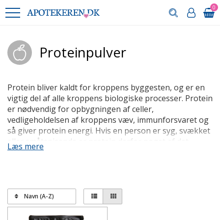
0
Proteinpulver
Protein bliver kaldt for kroppens byggesten, og er en
vigtig del af alle kroppens biologiske processer. Protein
er nødvendig for opbygningen af celler,
vedligeholdelsen af kroppens væv, immunforsvaret og
så giver protein energi. Hvis en person er syg, svækket
eller småtspisende er protein derfor noget af det
Læs mere
vigtigste at indtage.
For at sikre nok protein kan det være nødvendigt at
tilsætte proteinpulver til mad og drikke. Proteinpulver
har et højt indhold af protein, og nogle typer
Navn (A-Z)
proteinpulver kan tåle et opkog ved tilberedning. Hvis
læge eller diætist har anbefalet en dosering, følges