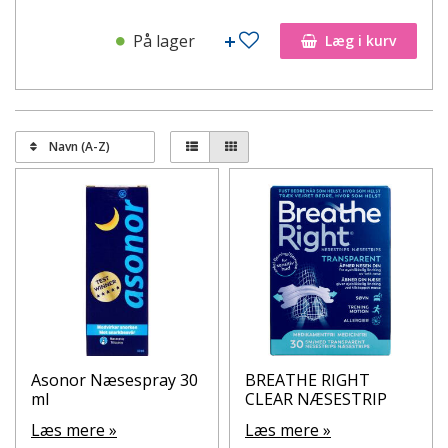
På lager
Læg i kurv
Navn (A-Z)
Asonor Næsespray 30
BREATHE RIGHT
ml
CLEAR NÆSESTRIP
Læs mere »
Læs mere »