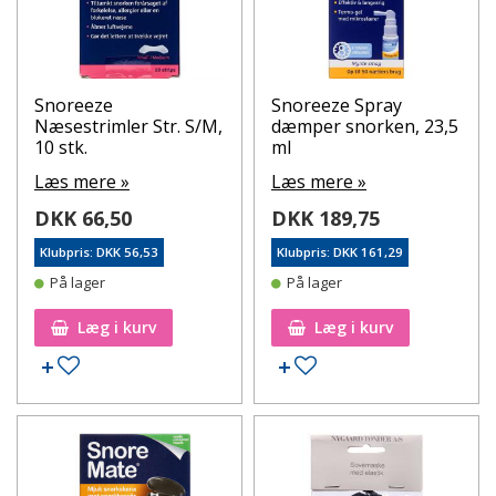
Snoreeze
Snoreeze Spray
Næsestrimler Str. S/M,
dæmper snorken, 23,5
10 stk.
ml
Læs mere »
Læs mere »
DKK 66,50
DKK 189,75
Klubpris: DKK 56,53
Klubpris: DKK 161,29
På lager
På lager
Læg i kurv
Læg i kurv
Tilføj til ønskeseddel
Tilføj til ønskeseddel