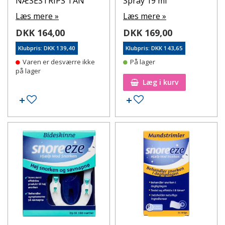
NÆSESTRIPS TAN
Spray 19 ml
Læs mere »
Læs mere »
DKK 164,00
DKK 169,00
Klubpris: DKK 139,40
Klubpris: DKK 143,65
Varen er desværre ikke
På lager
på lager
Læg i kurv
Tilføj til ønskeseddel
Tilføj til ønskeseddel