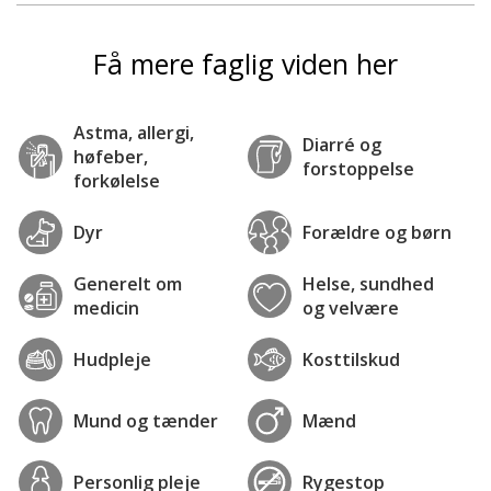
Få mere faglig viden her
Astma, allergi,
Diarré og
høfeber,
forstoppelse
forkølelse
Dyr
Forældre og børn
Generelt om
Helse, sundhed
medicin
og velvære
Hudpleje
Kosttilskud
Mund og tænder
Mænd
Personlig pleje
Rygestop