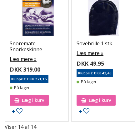
Snoremate
Sovebrille 1 stk.
Snorkeskinne
Læs mere »
Læs mere »
DKK 49,95
DKK 319,00
Klubpris: DKK 42,46
Klubpris: DKK 271,15
På lager
På lager
Læg i kurv
Læg i kurv
Tilføj til ønskeseddel
Tilføj til ønskeseddel
Viser
14
af
14