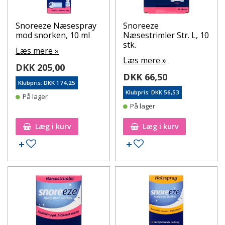
Snoreeze Næsespray
Snoreeze
mod snorken, 10 ml
Næsestrimler Str. L, 10
stk.
Læs mere »
Læs mere »
DKK 205,00
DKK 66,50
Klubpris: DKK 174,25
Klubpris: DKK 56,53
På lager
På lager
Læg i kurv
Læg i kurv
Tilføj til ønskeseddel
Tilføj til ønskeseddel