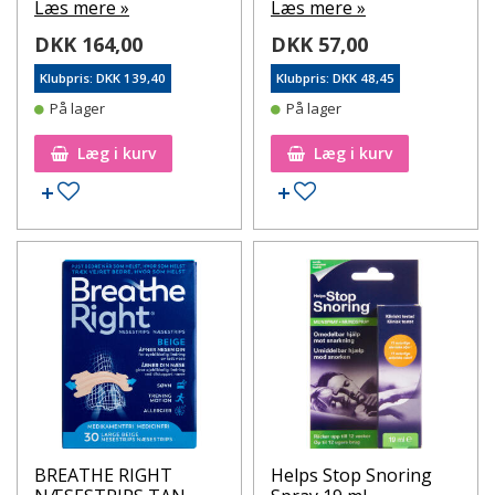
Læs mere »
Læs mere »
DKK 164,00
DKK 57,00
Klubpris: DKK 139,40
Klubpris: DKK 48,45
På lager
På lager
Læg i kurv
Læg i kurv
Tilføj til ønskeseddel
Tilføj til ønskeseddel
BREATHE RIGHT
Helps Stop Snoring