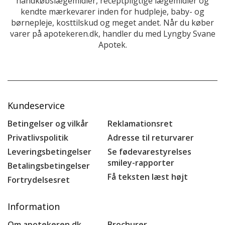
håndkøbslægemidler, receptpligtige lægemidler og
kendte mærkevarer inden for hudpleje, baby- og
børnepleje, kosttilskud og meget andet. Når du køber
varer på apotekeren.dk, handler du med Lyngby Svane
Apotek.
Kundeservice
Betingelser og vilkår
Reklamationsret
Privatlivspolitik
Adresse til returvarer
Leveringsbetingelser
Se fødevarestyrelses
smiley-rapporter
Betalingsbetingelser
Få teksten læst højt
Fortrydelsesret
Information
Om apotekeren.dk
Brochurer