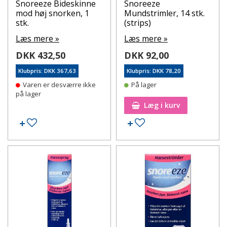
Snoreeze Bideskinne
Snoreeze
mod høj snorken, 1
Mundstrimler, 14 stk.
stk.
(strips)
Læs mere »
Læs mere »
DKK 432,50
DKK 92,00
Klubpris: DKK 367,63
Klubpris: DKK 78,20
Varen er desværre ikke
På lager
på lager
Læg i kurv
Tilføj til ønskeseddel
Tilføj til ønskeseddel