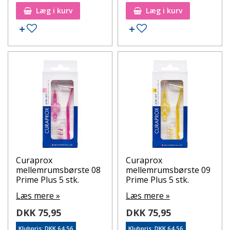
fleste svarer det til en udskiftning cirka hver anden eller
Læg i kurv
Læg i kurv
tredje dag.
Tilføj til ønskeseddel
Tilføj til ønskeseddel
At gøre mellemrumsrengøring til en fast del af din
daglige rutine er en af de mest værdifulde
investeringer, du kan gøre for dit mundsundhed. Ved at
fjerne de skjulte bakteriebelægninger forebygger du
karies, får en friskere ånde og en sundere mund
generelt.
Curaprox
Curaprox
mellemrumsbørste 08
mellemrumsbørste 09
Prime Plus 5 stk.
Prime Plus 5 stk.
Læs mere »
Læs mere »
DKK 75,95
DKK 75,95
Klubpris: DKK 64,56
Klubpris: DKK 64,56