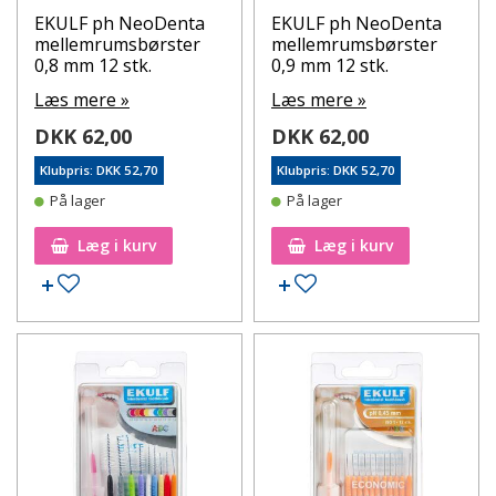
EKULF ph NeoDenta
EKULF ph NeoDenta
mellemrumsbørster
mellemrumsbørster
0,8 mm 12 stk.
0,9 mm 12 stk.
Læs mere »
Læs mere »
DKK 62,00
DKK 62,00
Klubpris: DKK 52,70
Klubpris: DKK 52,70
På lager
På lager
Læg i kurv
Læg i kurv
Tilføj til ønskeseddel
Tilføj til ønskeseddel