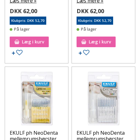
Læs mere »
Læs mere »
DKK 62,00
DKK 62,00
Klubpris: DKK 52,70
Klubpris: DKK 52,70
På lager
På lager
Læg i kurv
Læg i kurv
Tilføj til ønskeseddel
Tilføj til ønskeseddel
EKULF ph NeoDenta
EKULF ph NeoDenta
mellemrumsbørster
mellemrumsbørster