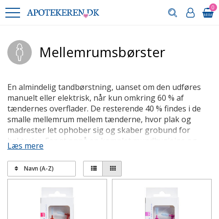
0
Mellemrumsbørster
En almindelig tandbørstning, uanset om den udføres
manuelt eller elektrisk, når kun omkring 60 % af
tændernes overflader. De resterende 40 % findes i de
smalle mellemrum mellem tænderne, hvor plak og
madrester let ophober sig og skaber grobund for
bakterier. For at opnå en komplet mundhygiejne og
Læs mere
forebygge alvorlige tilstande som tandkødsbetændelse
og paradentose er det derfor essentielt at rense
Navn (A-Z)
mellem tænderne hver dag. Mellemrumsbørster, også
kendt som interdentalbørster, ligner små juletræer og
er i mange tilfælde det mest effektive redskab til at nå
ind i de naturlige fordybninger på tandoverfladerne,
som en flad tandtråd ofte glider henover.