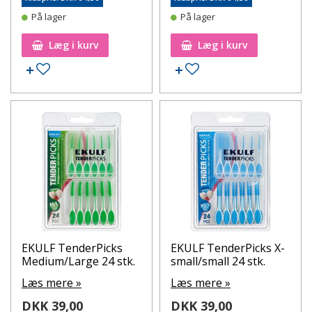
På lager
På lager
Læg i kurv
Læg i kurv
Tilføj til ønskeseddel
Tilføj til ønskeseddel
EKULF TenderPicks
EKULF TenderPicks X-
Medium/Large 24 stk.
small/small 24 stk.
Læs mere »
Læs mere »
DKK 39,00
DKK 39,00