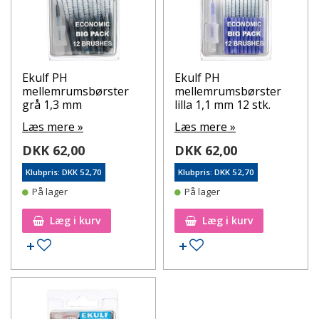
Ekulf PH
Ekulf PH
mellemrumsbørster
mellemrumsbørster
grå 1,3 mm
lilla 1,1 mm 12 stk.
Læs mere »
Læs mere »
DKK 62,00
DKK 62,00
Klubpris: DKK 52,70
Klubpris: DKK 52,70
På lager
På lager
Læg i kurv
Læg i kurv
Tilføj til ønskeseddel
Tilføj til ønskeseddel