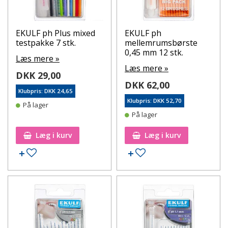
EKULF ph Plus mixed
EKULF ph
testpakke 7 stk.
mellemrumsbørste
0,45 mm 12 stk.
Læs mere »
Læs mere »
DKK 29,00
DKK 62,00
Klubpris: DKK 24,65
Klubpris: DKK 52,70
På lager
På lager
Læg i kurv
Læg i kurv
Tilføj til ønskeseddel
Tilføj til ønskeseddel