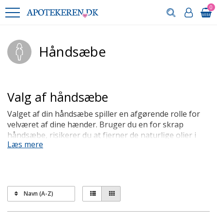
0
Håndsæbe
Valg af håndsæbe
Valget af din håndsæbe spiller en afgørende rolle for
velværet af dine hænder. Bruger du en for skrap
håndsæbe, risikerer du at fjerner de naturlige olier i
Læs mere
huden, hvilket kan resultere i tørre hænder. Derfor bør
du vælge en mild og fugtgivende håndsæbe for at
bevare og optimere fugtigheden i dine hænder. På den
måde sikrer du, at din daglige håndhygiejne ikke går på
kompromis med hudens naturlige balance og
Navn (A-Z)
fugtbalance.
Uanset din præference er god hygiejne afgørende, især