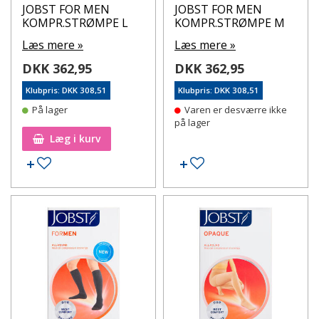
til rejsebrug og er særligt velegnet til flyveture, mens
JOBST FOR MEN
JOBST FOR MEN
Mabs Active er beregnet til brug under træning og høj
KOMPR.STRØMPE L
KOMPR.STRØMPE M
fysisk aktivitet.
Læs mere »
Læs mere »
Husk altid at læse den medfølgende indlægsseddel for
DKK 362,95
DKK 362,95
mere information om det enkelte produkt, og har du
yderligere spørgsmål er du velkommen til at kontakte
Klubpris: DKK 308,51
Klubpris: DKK 308,51
os.
På lager
Varen er desværre ikke
på lager
Bestil dine støttestrømper hos
dit online apotek -
Læg i kurv
apotekeren.dk
.
Tilføj til ønskeseddel
Tilføj til ønskeseddel