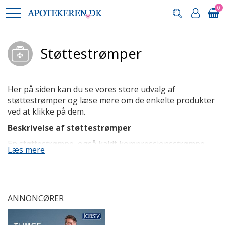
0
Støttestrømper
Her på siden kan du se vores store udvalg af
støttestrømper og læse mere om de enkelte produkter
ved at klikke på dem.
Beskrivelse af støttestrømper
En støttestrømpe, også kaldt kompressionsstrømpe,
Læs mere
kan betragtes som et hjælpemiddel, der yder tryk på
benets ankelområde for at øge blodcirkulationen samt
afhjælpe ved hævede ben. Det kan være særligt
relevant at bruge denne type specialstrømpe, hvis man
ANNONCØRER
for eksempel ofte døjer med vand i benene som følge
af medicin eller graviditet, men også hvis man lider af
kredsløbssygdom eller har været sengeliggende og