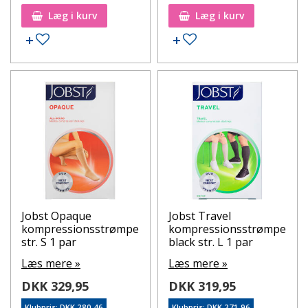
Læg i kurv
Læg i kurv
Tilføj til ønskeseddel
Tilføj til ønskeseddel
Jobst Opaque
Jobst Travel
kompressionsstrømpe
kompressionsstrømpe
str. S 1 par
black str. L 1 par
Læs mere »
Læs mere »
DKK 329,95
DKK 319,95
Klubpris: DKK 280,46
Klubpris: DKK 271,96