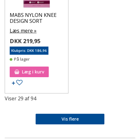
MABS NYLON KNEE
DESIGN SORT
Læs mere »
DKK 219,95
Klubpris: DKK 186,96
På lager
Læg i kurv
Tilføj til ønskeseddel
Viser
29
af
94
Vis flere