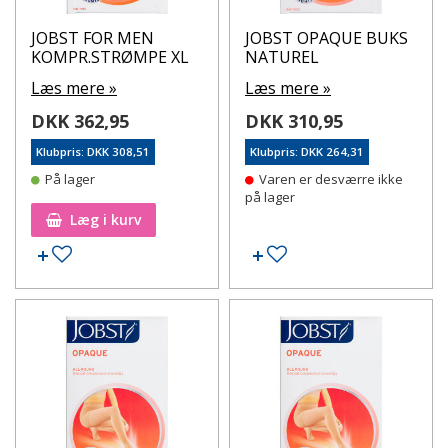
JOBST FOR MEN
JOBST OPAQUE BUKS
KOMPR.STRØMPE XL
NATUREL
Læs mere »
Læs mere »
DKK 362,95
DKK 310,95
Klubpris: DKK 308,51
Klubpris: DKK 264,31
På lager
Varen er desværre ikke
på lager
Læg i kurv
Tilføj til ønskeseddel
Tilføj til ønskeseddel