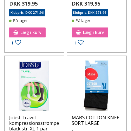
DKK 319,95
DKK 319,95
Klubpris: DKK 271,96
Klubpris: DKK 271,96
På lager
På lager
Læg i kurv
Læg i kurv
Tilføj til ønskeseddel
Tilføj til ønskeseddel
Jobst Travel
MABS COTTON KNEE
kompressionsstrømpe
SORT LARGE
black str. XL 1 par