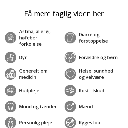
Få mere faglig viden her
Astma, allergi,
Diarré og
høfeber,
forstoppelse
forkølelse
Dyr
Forældre og børn
Generelt om
Helse, sundhed
medicin
og velvære
Hudpleje
Kosttilskud
Mund og tænder
Mænd
Personlig pleje
Rygestop