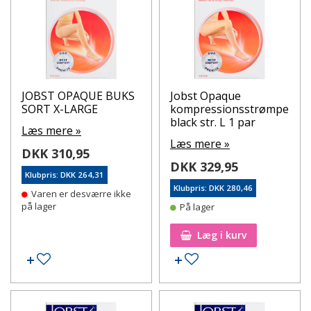
JOBST OPAQUE BUKS
Jobst Opaque
SORT X-LARGE
kompressionsstrømpe
black str. L 1 par
Læs mere »
Læs mere »
DKK 310,95
DKK 329,95
Klubpris: DKK 264,31
Klubpris: DKK 280,46
Varen er desværre ikke
på lager
På lager
Læg i kurv
Tilføj til ønskeseddel
Tilføj til ønskeseddel