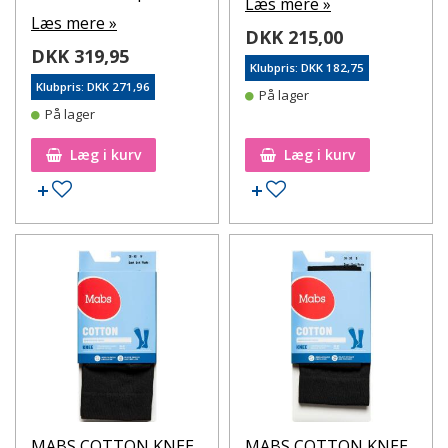
Læs mere »
Læs mere »
DKK 215,00
DKK 319,95
Klubpris: DKK 182,75
Klubpris: DKK 271,96
På lager
På lager
Læg i kurv
Læg i kurv
Tilføj til ønskeseddel
Tilføj til ønskeseddel
MABS COTTON KNEE
MABS COTTON KNEE