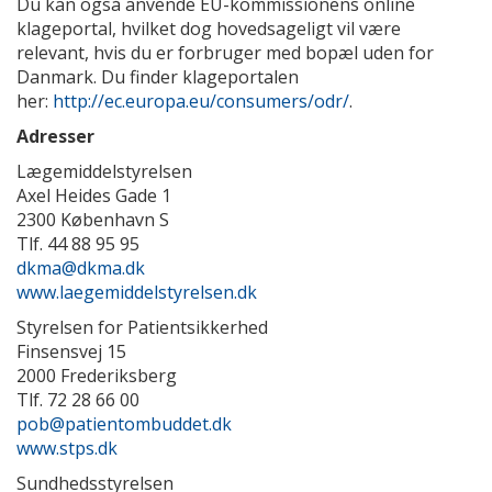
Du kan også anvende EU-kommissionens online
klageportal, hvilket dog hovedsageligt vil være
relevant, hvis du er forbruger med bopæl uden for
Danmark. Du finder klageportalen
her:
http://ec.europa.eu/consumers/odr/
.
Adresser
Lægemiddelstyrelsen
Axel Heides Gade 1
2300 København S
Tlf. 44 88 95 95
dkma@dkma.dk
www.laegemiddelstyrelsen.dk
Styrelsen for Patientsikkerhed
Finsensvej 15
2000 Frederiksberg
Tlf. 72 28 66 00
pob@patientombuddet.dk
www.stps.dk
Sundhedsstyrelsen