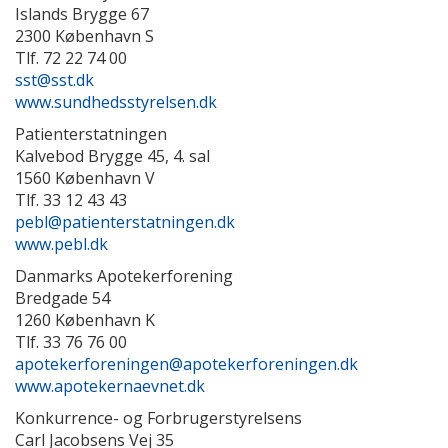
Islands Brygge 67
2300 København S
Tlf. 72 22 74 00
sst@sst.dk
www.sundhedsstyrelsen.dk
Patienterstatningen
Kalvebod Brygge 45, 4. sal
1560 København V
Tlf. 33 12 43 43
pebl@patienterstatningen.dk
www.pebl.dk
Danmarks Apotekerforening
Bredgade 54
1260 København K
Tlf. 33 76 76 00
apotekerforeningen@apotekerforeningen.dk
www.apotekernaevnet.dk
Konkurrence- og Forbrugerstyrelsens
Carl Jacobsens Vej 35