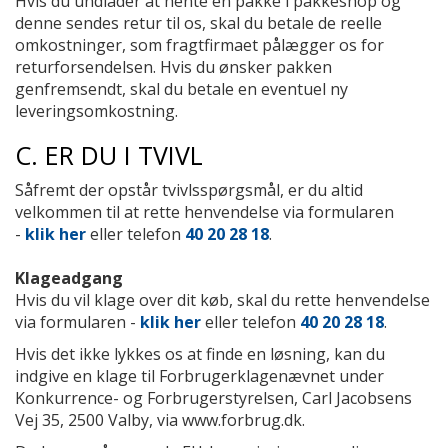
Hvis du undlader at hente en pakke i pakkeshop og
denne sendes retur til os, skal du betale de reelle
omkostninger, som fragtfirmaet pålægger os for
returforsendelsen. Hvis du ønsker pakken
genfremsendt, skal du betale en eventuel ny
leveringsomkostning.
C. ER DU I TVIVL
Såfremt der opstår tvivlsspørgsmål, er du altid
velkommen til at rette henvendelse
via formularen
-
klik her
eller telefon
40 20 28 18
.
Klageadgang
Hvis du vil klage over dit køb, skal du rette henvendelse
via formularen -
klik her
eller telefon
40 20 28 18
.
Hvis det ikke lykkes os at finde en løsning, kan du
indgive en klage til Forbrugerklagenævnet under
Konkurrence- og Forbrugerstyrelsen, Carl Jacobsens
Vej 35, 2500 Valby, via www.forbrug.dk.