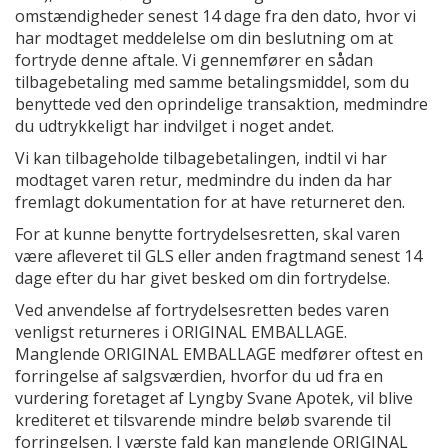
omstændigheder senest 14 dage fra den dato, hvor vi
har modtaget meddelelse om din beslutning om at
fortryde denne aftale. Vi gennemfører en sådan
tilbagebetaling med samme betalingsmiddel, som du
benyttede ved den oprindelige transaktion, medmindre
du udtrykkeligt har indvilget i noget andet.
Vi kan tilbageholde tilbagebetalingen, indtil vi har
modtaget varen retur, medmindre du inden da har
fremlagt dokumentation for at have returneret den.
For at kunne benytte fortrydelsesretten, skal varen
være afleveret til GLS eller anden fragtmand senest 14
dage efter du har givet besked om din fortrydelse.
Ved anvendelse af fortrydelsesretten bedes varen
venligst returneres i ORIGINAL EMBALLAGE.
Manglende ORIGINAL EMBALLAGE medfører oftest en
forringelse af salgsværdien, hvorfor du ud fra en
vurdering foretaget af Lyngby Svane Apotek, vil blive
krediteret et tilsvarende mindre beløb svarende til
forringelsen. I værste fald kan manglende ORIGINAL