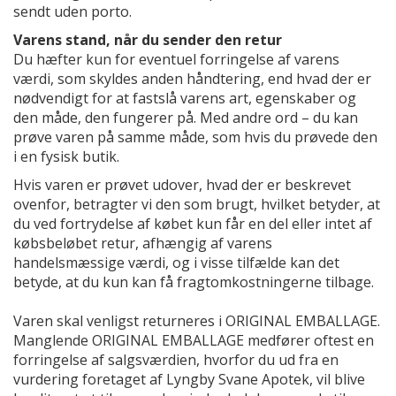
sendt uden porto.
Varens stand, når du sender den retur
Du hæfter kun for eventuel forringelse af varens
værdi, som skyldes anden håndtering, end hvad der er
nødvendigt for at fastslå varens art, egenskaber og
den måde, den fungerer på. Med andre ord – du kan
prøve varen på samme måde, som hvis du prøvede den
i en fysisk butik.
Hvis varen er prøvet udover, hvad der er beskrevet
ovenfor, betragter vi den som brugt, hvilket betyder, at
du ved fortrydelse af købet kun får en del eller intet af
købsbeløbet retur, afhængig af varens
handelsmæssige værdi, og i visse tilfælde kan det
betyde, at du kun kan få fragtomkostningerne tilbage.
Varen skal venligst returneres i ORIGINAL EMBALLAGE.
Manglende ORIGINAL EMBALLAGE medfører oftest en
forringelse af salgsværdien, hvorfor du ud fra en
vurdering foretaget af Lyngby Svane Apotek, vil blive