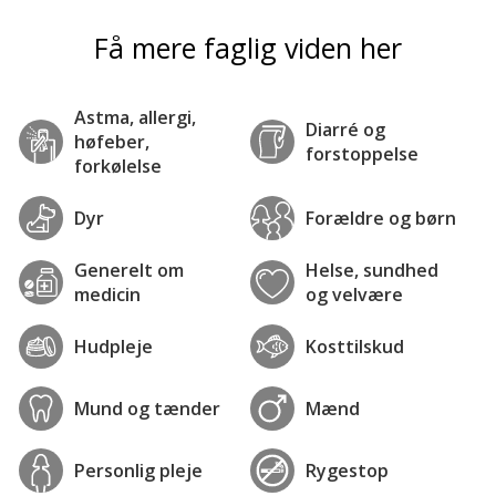
Få mere faglig viden her
Astma, allergi,
Diarré og
høfeber,
forstoppelse
forkølelse
Dyr
Forældre og børn
Generelt om
Helse, sundhed
medicin
og velvære
Hudpleje
Kosttilskud
Mund og tænder
Mænd
Personlig pleje
Rygestop