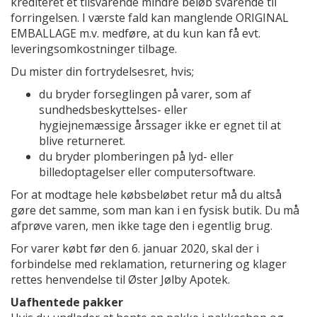
krediteret et tilsvarende mindre beløb svarende til
forringelsen. I værste fald kan manglende ORIGINAL
EMBALLAGE m.v. medføre, at du kun kan få evt.
leveringsomkostninger tilbage.
Du mister din fortrydelsesret, hvis;
du bryder forseglingen på varer, som af
sundhedsbeskyttelses- eller
hygiejnemæssige årssager ikke er egnet til at
blive returneret.
du bryder plomberingen på lyd- eller
billedoptagelser eller computersoftware.
For at modtage hele købsbeløbet retur må du altså
gøre det samme, som man kan i en fysisk butik. Du må
afprøve varen, men ikke tage den i egentlig brug.
For varer købt før den 6. januar 2020, skal der i
forbindelse med reklamation, returnering og klager
rettes henvendelse til Øster Jølby Apotek.
Uafhentede
pakker