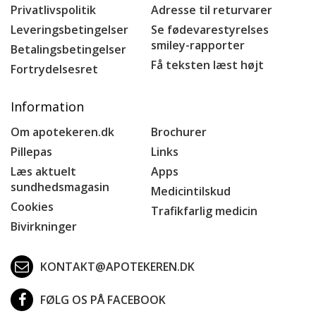
Privatlivspolitik
Adresse til returvarer
Leveringsbetingelser
Se fødevarestyrelses
smiley-rapporter
Betalingsbetingelser
Få teksten læst højt
Fortrydelsesret
Information
Om apotekeren.dk
Brochurer
Pillepas
Links
Læs aktuelt
Apps
sundhedsmagasin
Medicintilskud
Cookies
Trafikfarlig medicin
Bivirkninger
KONTAKT@APOTEKEREN.DK
FØLG OS PÅ FACEBOOK