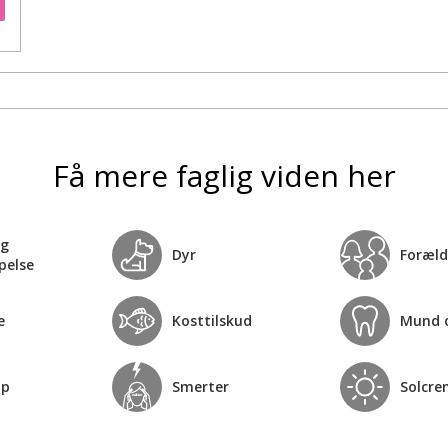
Få mere faglig viden her
og
Dyr
Foræld
pelse
e
Kosttilskud
Mund 
op
Smerter
Solcre