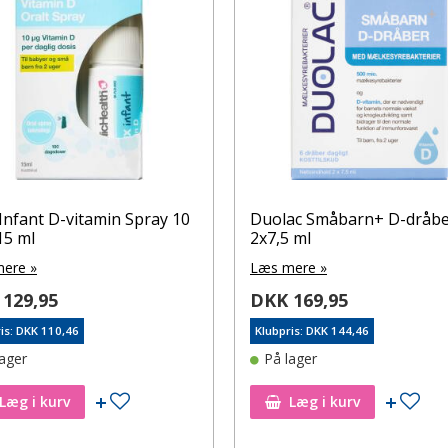
Infant D-vitamin Spray 10
Duolac Småbarn+ D-dråb
15 ml
2x7,5 ml
ere »
Læs mere »
129,95
DKK 169,95
is: DKK 110,46
Klubpris: DKK 144,46
lager
På lager
Tilføj til ønskeseddel
Tilf
Læg i kurv
Læg i kurv