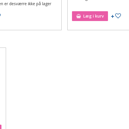
en er desværre ikke på lager
Tilføj til ønskeseddel
Tilf
Læg i kurv