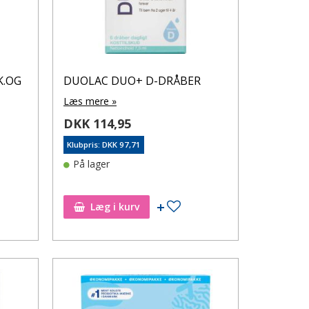
K.OG
DUOLAC DUO+ D-DRÅBER
Læs mere »
DKK 114,95
Klubpris: DKK 97,71
På lager
øj til ønskeseddel
Tilføj til ønskeseddel
Læg i kurv