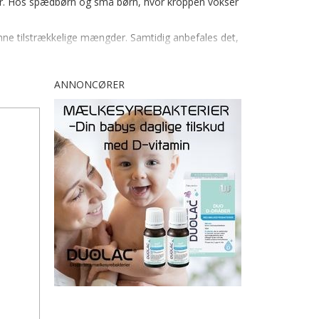
der. Hos spædbørn og små børn, hvor kroppen vokser
danne tilstrækkelige mængder. Samtidig anbefales det,
ANNONCØRER
 de fylder 4 år.
Hvis barnet får mindre end dette, anbefales 10
lige mængder gennem mad alene. D-vitamin findes
fordi anbefalingen om D-dråber følges bredt.
. D-dråber til babyer og småbørn er stort set