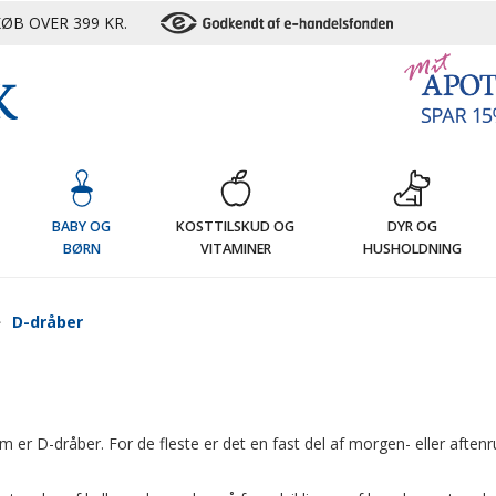
ØB OVER 399 KR.
G
BABY OG
KOSTTILSKUD OG
DYR OG
BØRN
VITAMINER
HUSHOLDNING
D-dråber
er D-dråber. For de fleste er det en fast del af morgen- eller aften