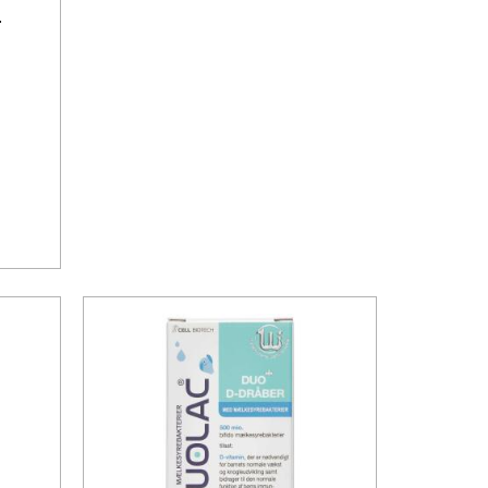
.
lt dag over, sker der ikke noget, men tilskuddet bør
r over længere tid kan være skadeligt.
du skal være opmærksom på, kan apoteket vejlede om
øj til ønskeseddel
 og småbørn tåler D-dråber uden problemer. Enkelte
dent selve D-vitaminet, der giver gener. Det kan i
g for nogle børn kan det være som en mere skånsom
barnet får den anbefalede daglige dosis.
r en anden. Du bør ikke stoppe med D-vitamin uden
ken eller lægen.