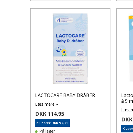
LACTOCARE BABY DRÅBER
Lact
á 9 m
Læs mere »
Læs m
DKK 114,95
DKK 
Klubpris: DKK 97,71
Klubpr
På lager