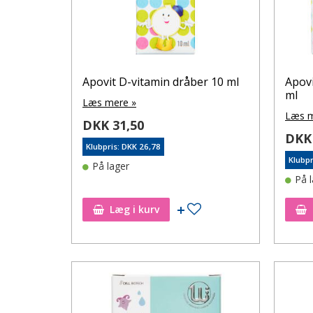
Apovit D-vitamin dråber 10 ml
Apovi
ml
Læs mere »
Læs m
DKK 31,50
DKK 
Klubpris: DKK 26,78
Klubpr
På lager
På 
Tilføj til ønskeseddel
Læg i kurv