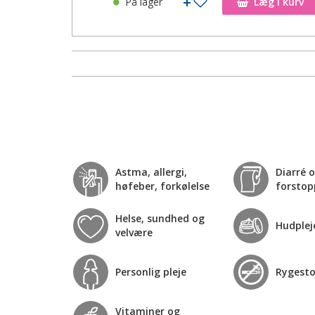
På lager
Læg i kurv
Astma, allergi,
Diarré 
høfeber, forkølelse
forstop
Helse, sundhed og
Hudplej
velvære
Personlig pleje
Rygest
Vitaminer og