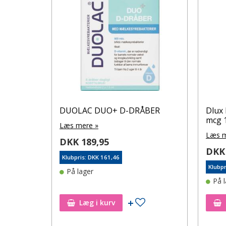
DUOLAC DUO+ D-DRÅBER
Dlux 
mcg 
Læs mere »
Læs m
DKK 189,95
DKK 
Klubpris: DKK 161,46
Klubpr
På lager
På 
Tilføj til ønskeseddel
Læg i kurv