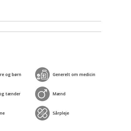
re og børn
Generelt om medicin
og tænder
Mænd
me
Sårpleje