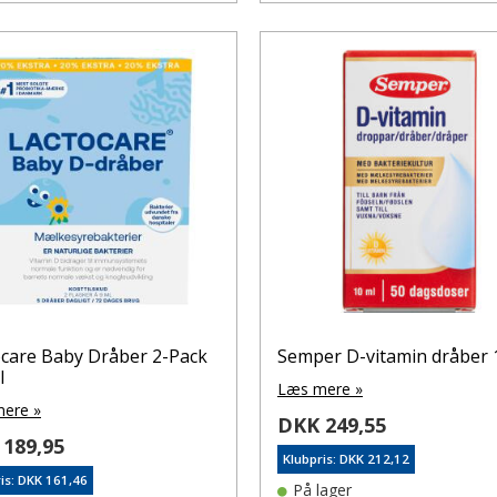
ocare Baby Dråber 2-Pack
Semper D-vitamin dråber 
l
Læs mere »
ere »
DKK 249,55
189,95
Klubpris: DKK 212,12
is: DKK 161,46
På lager