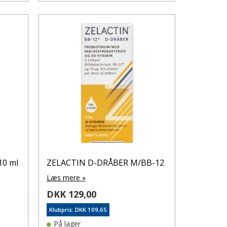
10 ml
ZELACTIN D-DRÅBER M/BB-12
Læs mere »
DKK 129,00
Klubpris: DKK 109,65
På lager