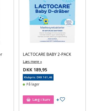
er
LACTOCARE BABY 2-PACK
Læs mere »
DKK 189,95
Klubpris: DKK 161,46
På lager
øj til ønskeseddel
Tilføj til ønskeseddel
Læg i kurv