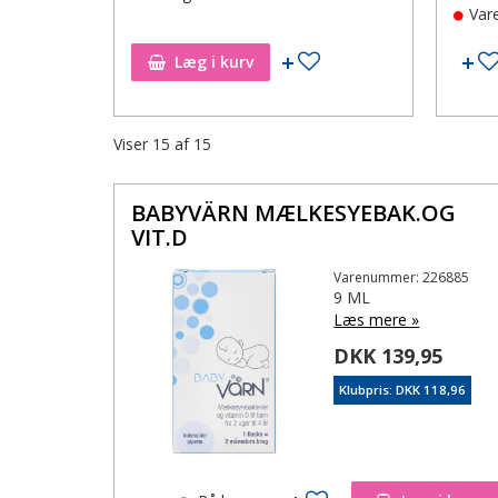
Var
Tilføj til ønskeseddel
Læg i kurv
Viser
15
af
15
BABYVÄRN MÆLKESYEBAK.OG
VIT.D
Varenummer: 226885
9 ML
Læs mere »
DKK 139,95
Klubpris: DKK 118,96