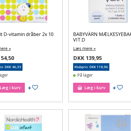
t D-vitamin dråber 2x 10
BABYVÄRN MÆLKESYEBA
VIT.D
ere »
Læs mere »
54,50
DKK 139,95
is: DKK 46,33
Klubpris: DKK 118,96
lager
På lager
Tilføj til ønskeseddel
Tilf
Læg i kurv
Læg i kurv