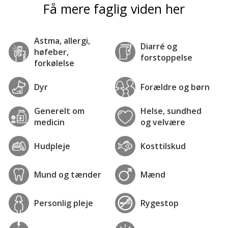
Få mere faglig viden her
Astma, allergi,
Diarré og
høfeber,
forstoppelse
forkølelse
Dyr
Forældre og børn
Generelt om
Helse, sundhed
medicin
og velvære
Hudpleje
Kosttilskud
Mund og tænder
Mænd
Personlig pleje
Rygestop