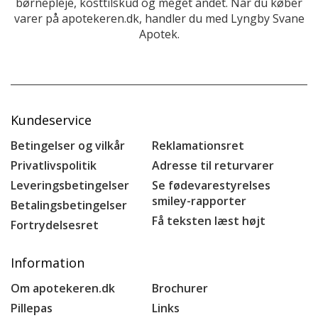
børnepleje, kosttilskud og meget andet. Når du køber
varer på apotekeren.dk, handler du med Lyngby Svane
Apotek.
Kundeservice
Betingelser og vilkår
Reklamationsret
Privatlivspolitik
Adresse til returvarer
Leveringsbetingelser
Se fødevarestyrelses
smiley-rapporter
Betalingsbetingelser
Få teksten læst højt
Fortrydelsesret
Information
Om apotekeren.dk
Brochurer
Pillepas
Links