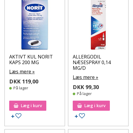
AKTIVT KUL NORIT
ALLERGODIL
KAPS 200 MG
NÆSESPRAY 0,14
MG/D
Læs mere »
Læs mere »
DKK 119,00
DKK 99,30
På lager
På lager
Læg i kurv
Læg i kurv
Tilføj til ønskeseddel
Tilføj til ønskeseddel