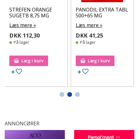
STREFEN ORANGE
PANODIL EXTRA TABL
SUGETB 8,75 MG
500+65 MG
Læs mere »
Læs mere »
DKK 112,30
DKK 41,25
På lager
På lager
Læg i kurv
Læg i kurv
Tilføj til ønskeseddel
Tilføj til ønskeseddel
ANNONCØRER