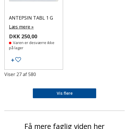
ANTEPSIN TABL 1 G
Læs mere »
DKK 250,00
Varen er desværre ikke
på lager
Tilføj til ønskeseddel
Viser
27
af
580
Vis flere
Få mere faglig viden her