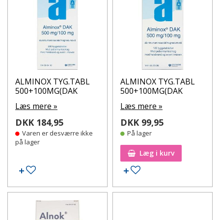
ALMINOX TYG.TABL
ALMINOX TYG.TABL
500+100MG(DAK
500+100MG(DAK
Læs mere »
Læs mere »
DKK 184,95
DKK 99,95
Varen er desværre ikke
På lager
på lager
Læg i kurv
Tilføj til ønskeseddel
Tilføj til ønskeseddel