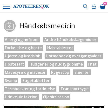
0
Håndkøbsmedicin
Allergi og høfeber
Andre håndkøbslægemidler
Forkølelse og hoste
Halstabletter
Hjerte og kredsløb
Hormoner og overgangsalder
Hostesaft
Hudgener og hudsygdomme
Fnat
Mavesyre og mavesår
Rygestop
Smerter
Svamp
Sugetabletter
Tarmbesvær og fordøjelse
Transportsyge
Urinvejsinfektion
Øjenirritation