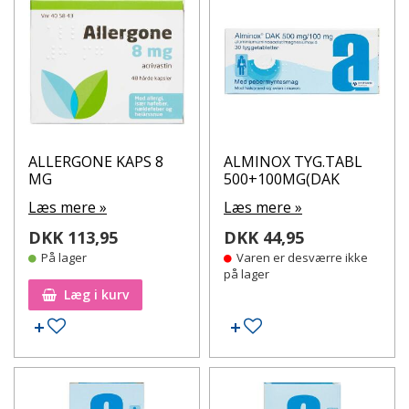
ALLERGONE KAPS 8
ALMINOX TYG.TABL
MG
500+100MG(DAK
Læs mere »
Læs mere »
DKK 113,95
DKK 44,95
På lager
Varen er desværre ikke
på lager
Læg i kurv
Tilføj til ønskeseddel
Tilføj til ønskeseddel