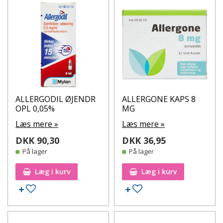
ALLERGODIL ØJENDR
ALLERGONE KAPS 8
OPL 0,05%
MG
Læs mere »
Læs mere »
DKK 90,30
DKK 36,95
På lager
På lager
Læg i kurv
Læg i kurv
Tilføj til ønskeseddel
Tilføj til ønskeseddel