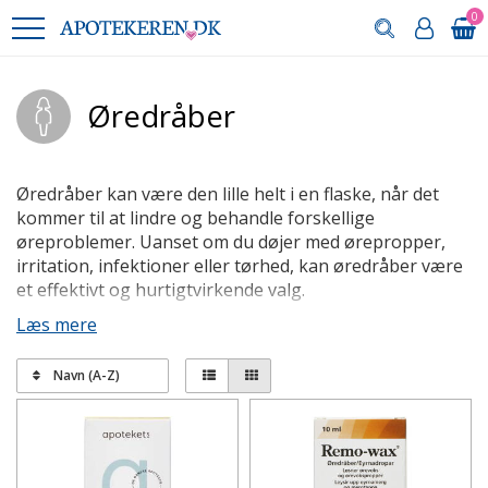
0
Øredråber
Øredråber kan være den lille helt i en flaske, når det
kommer til at lindre og behandle forskellige
øreproblemer. Uanset om du døjer med ørepropper,
irritation, infektioner eller tørhed, kan øredråber være
et effektivt og hurtigtvirkende valg.
Læs mere
Situationer hvor øredråber kan være
gavnlige
Navn (A-Z)
Øredråber kan være gavnlige i en række forskellige
situationer, herunder:
Ørebetændelse:
Øredråber kan hjælpe med at