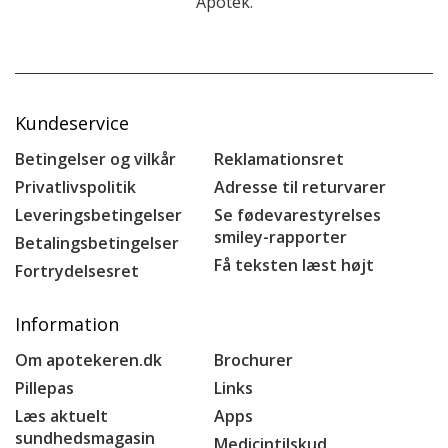
Apotek.
Kundeservice
Betingelser og vilkår
Reklamationsret
Privatlivspolitik
Adresse til returvarer
Leveringsbetingelser
Se fødevarestyrelses
smiley-rapporter
Betalingsbetingelser
Få teksten læst højt
Fortrydelsesret
Information
Om apotekeren.dk
Brochurer
Pillepas
Links
Læs aktuelt
Apps
sundhedsmagasin
Medicintilskud