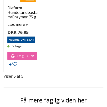
Diafarm
Hundetandpasta
m/Enzymer 75 g
Læs mere »
DKK 76,95
Klubpris: DKK 65,41
På lager
Læg i kurv
Tilføj til ønskeseddel
Viser
5
af
5
Få mere faglig viden her