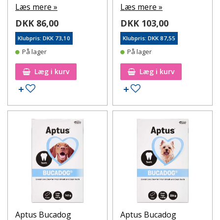
Læs mere »
Læs mere »
DKK 86,00
DKK 103,00
Klubpris: DKK 73,10
Klubpris: DKK 87,55
På lager
På lager
Læg i kurv
Læg i kurv
Tilføj til ønskeseddel
Tilføj til ønskeseddel
Aptus Bucadog
Aptus Bucadog