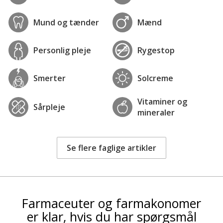
f.eks. ved at skolde den. Husk at udskifte
skraberen hyppigt.
Mund og tænder
Mænd
God pleje efter barbering
: Brug en god
fugtgivende lotion
eller
intimbalm
uden parfume
efter barbering for at berolige huden.
Personlig pleje
Rygestop
Smerter
Solcreme
Vitaminer og
Sårpleje
mineraler
Se flere faglige artikler
Farmaceuter og farmakonomer
er klar, hvis du har spørgsmål