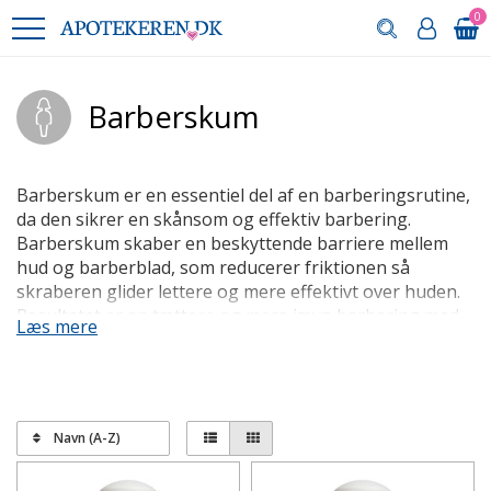
0
Barberskum
Barberskum er en essentiel del af en barberingsrutine,
da den sikrer en skånsom og effektiv barbering.
Barberskum skaber en beskyttende barriere mellem
hud og barberblad, som reducerer friktionen så
skraberen glider lettere og mere effektivt over huden.
Resultatet er en tættere og mere jævn barbering med
Læs mere
færre træk og irritationer. Ved at reducere friktionen
og modstanden mod huden, hjælper barberskum også
med at forlænge levetiden af dine barberblade, da der
er mindre slid.
Navn (A-Z)
Sådan anvender du barberskum
korrekt