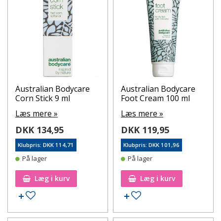
Australian Bodycare
Australian Bodycare
Corn Stick 9 ml
Foot Cream 100 ml
Læs mere »
Læs mere »
DKK 134,95
DKK 119,95
Klubpris: DKK 114,71
Klubpris: DKK 101,96
På lager
På lager
Læg i kurv
Læg i kurv
Tilføj til ønskeseddel
Tilføj til ønskeseddel