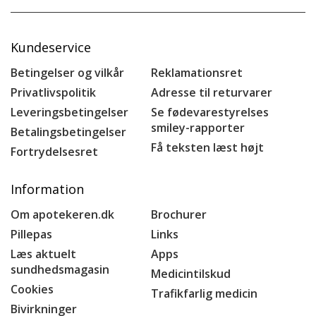
Kundeservice
Betingelser og vilkår
Reklamationsret
Privatlivspolitik
Adresse til returvarer
Leveringsbetingelser
Se fødevarestyrelses
smiley-rapporter
Betalingsbetingelser
Få teksten læst højt
Fortrydelsesret
Information
Om apotekeren.dk
Brochurer
Pillepas
Links
Læs aktuelt
Apps
sundhedsmagasin
Medicintilskud
Cookies
Trafikfarlig medicin
Bivirkninger