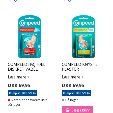
COMPEED HØJ HÆL
COMPEED KNYSTE
DISKRET VABEL
PLASTER
Læs mere »
Læs mere »
DKK 69,95
DKK 69,95
Klubpris: DKK 59,46
Klubpris: DKK 59,46
Varen er desværre ikke
På lager
på lager
Læg i kurv