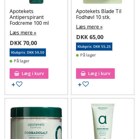
Apotekets
Apotekets Blade Til
Antiperspirant
Fodhøvl 10 stk.
Fodcreme 100 ml
Læs mere »
Læs mere »
DKK 65,00
DKK 70,00
Klubpris: DKK 55,25
Klubpris: DKK 59,50
På lager
På lager
Læg i kurv
Læg i kurv
Tilføj til ønskeseddel
Tilføj til ønskeseddel