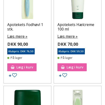
Apotekets Fodhøvl 1
Apotekets Hælcreme
stk.
100 ml
Læs mere »
Læs mere »
DKK 90,00
DKK 70,00
Klubpris: DKK 76,50
Klubpris: DKK 59,50
På lager
På lager
Læg i kurv
Læg i kurv
Tilføj til ønskeseddel
Tilføj til ønskeseddel