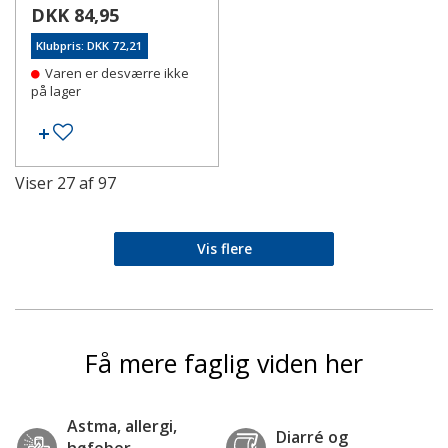
DKK 84,95
Klubpris: DKK 72,21
Varen er desværre ikke
på lager
Tilføj til ønskeseddel
Viser
27
af
97
Vis flere
Få mere faglig viden her
Astma, allergi,
Diarré og