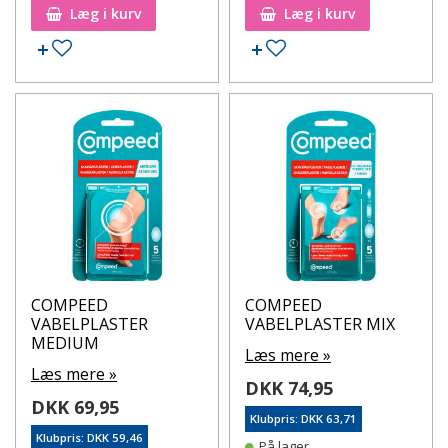
Læg i kurv
Læg i kurv
Tilføj til ønskeseddel
Tilføj til ønskeseddel
COMPEED
COMPEED
VABELPLASTER
VABELPLASTER MIX
MEDIUM
Læs mere »
Læs mere »
DKK 74,95
DKK 69,95
Klubpris: DKK 63,71
Klubpris: DKK 59,46
På lager