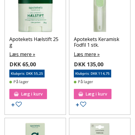
Apotekets Hælstift 25
Apotekets Keramisk
g
Fodfil 1 stk.
Læs mere »
Læs mere »
DKK 65,00
DKK 135,00
Klubpris: DKK 55,25
Klubpris: DKK 114,75
På lager
På lager
Læg i kurv
Læg i kurv
Tilføj til ønskeseddel
Tilføj til ønskeseddel