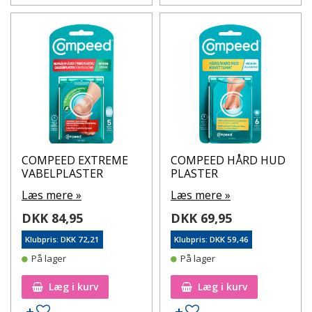
COMPEED EXTREME
COMPEED HÅRD HUD
VABELPLASTER
PLASTER
Læs mere »
Læs mere »
DKK 84,95
DKK 69,95
Klubpris: DKK 72,21
Klubpris: DKK 59,46
På lager
På lager
Læg i kurv
Læg i kurv
Tilføj til ønskeseddel
Tilføj til ønskeseddel