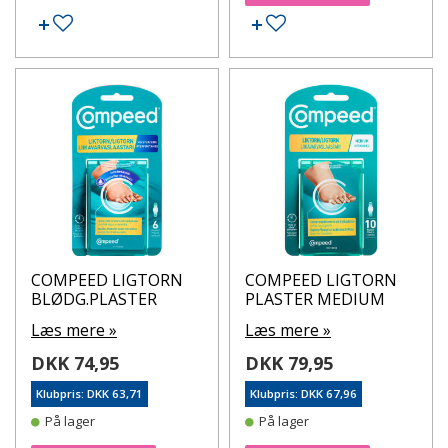
Tilføj til ønskeseddel
Tilføj til ønskeseddel
COMPEED LIGTORN
COMPEED LIGTORN
BLØDG.PLASTER
PLASTER MEDIUM
Læs mere »
Læs mere »
DKK 74,95
DKK 79,95
Klubpris: DKK 63,71
Klubpris: DKK 67,96
På lager
På lager