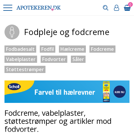
0
Fodpleje og fodcreme
Fodbadesalt
Fodfil
Hælcreme
Fodcreme
Vabelplaster
Fodvorter
Såler
Støttestrømper
Fodcreme, vabelplaster,
støttestrømper og artikler mod
fodvorter.