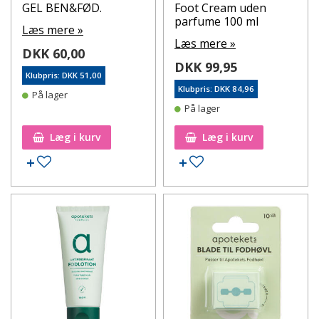
GEL BEN&FØD.
Foot Cream uden
parfume 100 ml
Læs mere »
Læs mere »
DKK 60,00
DKK 99,95
Klubpris: DKK 51,00
Klubpris: DKK 84,96
På lager
På lager
Læg i kurv
Læg i kurv
Tilføj til ønskeseddel
Tilføj til ønskeseddel