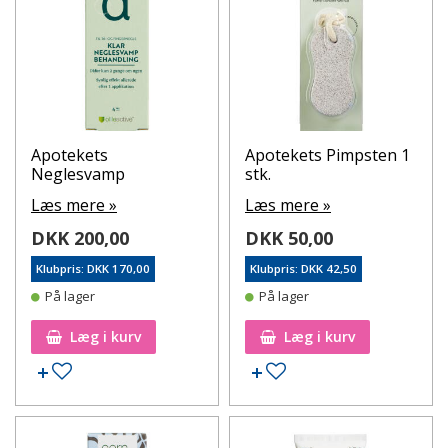
Apotekets
Apotekets Pimpsten 1
Neglesvamp
stk.
Læs mere »
Læs mere »
DKK 200,00
DKK 50,00
Klubpris: DKK 170,00
Klubpris: DKK 42,50
På lager
På lager
Læg i kurv
Læg i kurv
Tilføj til ønskeseddel
Tilføj til ønskeseddel