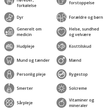
høfeber,
forstoppelse
forkølelse
Dyr
Forældre og børn
Generelt om
Helse, sundhed
medicin
og velvære
Hudpleje
Kosttilskud
Mund og tænder
Mænd
Personlig pleje
Rygestop
Smerter
Solcreme
Vitaminer og
Sårpleje
mineraler