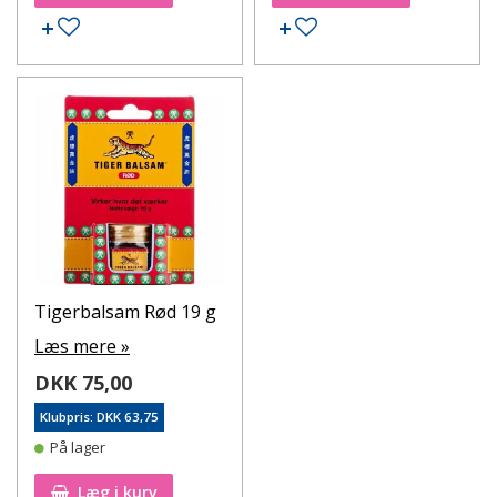
Tilføj til ønskeseddel
Tilføj til ønskeseddel
Tigerbalsam Rød 19 g
Læs mere »
DKK 75,00
Klubpris: DKK 63,75
På lager
Læg i kurv