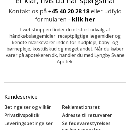
er klar, hvis du har spørgsmål
Kontakt os på
+45 40 20 28 18
eller udfyld
formularen -
klik her
I webshoppen finder du et stort udvalg af
håndkøbslægemidler, receptpligtige lægemidler og
kendte mærkevarer inden for hudpleje, baby- og
børnepleje, kosttilskud og meget andet. Når du køber
varer på apotekeren.dk, handler du med Lyngby Svane
Apotek.
Kundeservice
Betingelser og vilkår
Reklamationsret
Privatlivspolitik
Adresse til returvarer
Leveringsbetingelser
Se fødevarestyrelses
smiley-rapporter