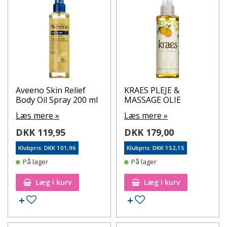
Aveeno Skin Relief
KRAES PLEJE &
Body Oil Spray 200 ml
MASSAGE OLIE
Læs mere »
Læs mere »
DKK 119,95
DKK 179,00
Klubpris: DKK 101,96
Klubpris: DKK 152,15
På lager
På lager
Læg i kurv
Læg i kurv
Tilføj til ønskeseddel
Tilføj til ønskeseddel