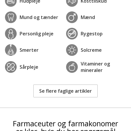
Hudpleje
Kosttilskud
Mund og tænder
Mænd
Personlig pleje
Rygestop
Smerter
Solcreme
Vitaminer og
Sårpleje
mineraler
Se flere faglige artikler
Farmaceuter og farmakonomer