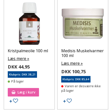
Kristpalmeolie 100 ml
Medisis Muskelvarmer
100 ml
Læs mere »
Læs mere »
DKK 44,95
DKK 100,75
Klubpris: DKK 38,21
Klubpris: DKK 85,64
På lager
Varen er desværre ikke
på lager
Læg i kurv
Tilføj til ønskeseddel
Tilføj til ønskeseddel