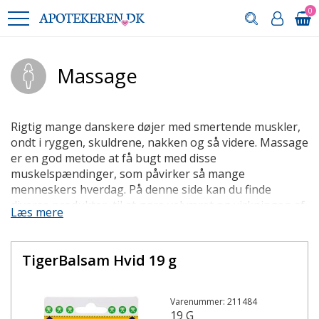
0
Massage
Rigtig mange danskere døjer med smertende muskler,
ondt i ryggen, skuldrene, nakken og så videre. Massage
er en god metode at få bugt med disse
muskelspændinger, som påvirker så mange
menneskers hverdag. På denne side kan du finde
diverse produkter, til at gøre velværet og virkningen af
Læs mere
massagen endnu større.
Massage udføres helst som cirkulerende bevægelser
TigerBalsam Hvid 19 g
med eksempelvis tommelfinger eller håndrod, med
tilpasset styrke bag bevægelsen. Det er desuden bedst
hvis det udføres af en anden person, så du selv er helt
Varenummer: 211484
afslappet mens massagen bliver givet. Generelt til dette
19 G