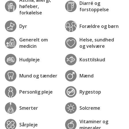
Astma, allergi,
Diarré og
høfeber,
forstoppelse
forkølelse
Dyr
Forældre og børn
Generelt om
Helse, sundhed
medicin
og velvære
Hudpleje
Kosttilskud
Mund og tænder
Mænd
Personlig pleje
Rygestop
Smerter
Solcreme
Vitaminer og
Sårpleje
mineraler