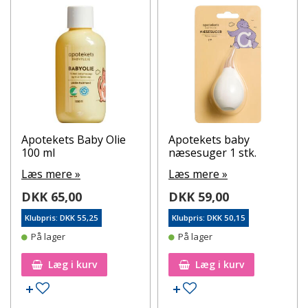
Apotekets Baby Olie
Apotekets baby
100 ml
næsesuger 1 stk.
Læs mere »
Læs mere »
DKK 65,00
DKK 59,00
Klubpris: DKK 55,25
Klubpris: DKK 50,15
På lager
På lager
Læg i kurv
Læg i kurv
Tilføj til ønskeseddel
Tilføj til ønskeseddel