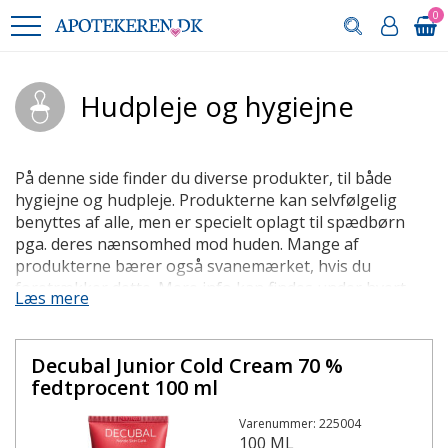
0
Hudpleje og hygiejne
På denne side finder du diverse produkter, til både
hygiejne og hudpleje. Produkterne kan selvfølgelig
benyttes af alle, men er specielt oplagt til spædbørn
pga. deres nænsomhed mod huden. Mange af
produkterne bærer også svanemærket, hvis du
foretrækker dette. Mere info kan findes under hvert
Læs mere
produkt.
Mange af varerne er særligt velegnede til at beskytte
Decubal Junior Cold Cream 70 %
huden på en sart babynumse, der skal holde til at være
fedtprocent 100 ml
pakket ind i en ble. For at undgå rødme, udslæt og
generel irritation af huden, er det selvfølgelig vigtigt at
Varenummer: 225004
holde en god hygiejne imellem bleskiftene.
100 ML