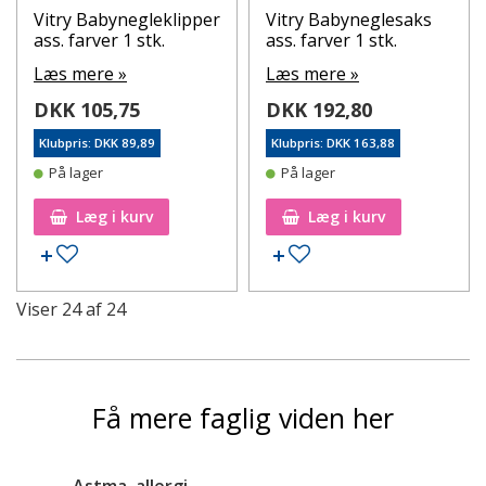
Vitry Babynegleklipper
Vitry Babyneglesaks
ass. farver 1 stk.
ass. farver 1 stk.
Læs mere »
Læs mere »
DKK 105,75
DKK 192,80
Klubpris: DKK 89,89
Klubpris: DKK 163,88
På lager
På lager
Læg i kurv
Læg i kurv
Tilføj til ønskeseddel
Tilføj til ønskeseddel
Viser
24
af
24
Få mere faglig viden her