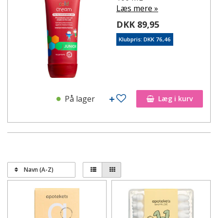
Vi har også babysalver, mild sæbe, lotion og pudder, alt
Læs mere »
sammen gode produkter til at sikre en god hudpleje til
DKK 89,95
dit barn.
Klubpris: DKK 76,46
På lager
Læg i kurv
Navn (A-Z)