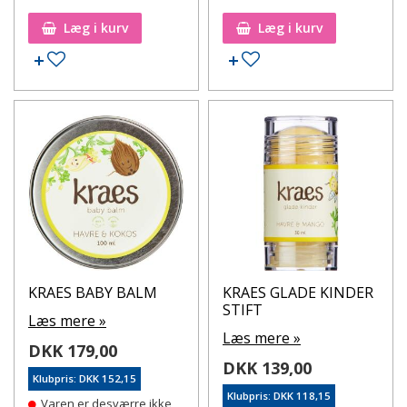
Læg i kurv
Læg i kurv
Tilføj til ønskeseddel
Tilføj til ønskeseddel
KRAES BABY BALM
KRAES GLADE KINDER
STIFT
Læs mere »
Læs mere »
DKK 179,00
DKK 139,00
Klubpris: DKK 152,15
Klubpris: DKK 118,15
Varen er desværre ikke