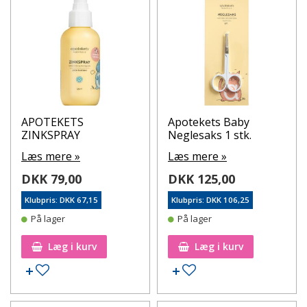
APOTEKETS
Apotekets Baby
ZINKSPRAY
Neglesaks 1 stk.
Læs mere »
Læs mere »
DKK 79,00
DKK 125,00
Klubpris: DKK 67,15
Klubpris: DKK 106,25
På lager
På lager
Læg i kurv
Læg i kurv
Tilføj til ønskeseddel
Tilføj til ønskeseddel