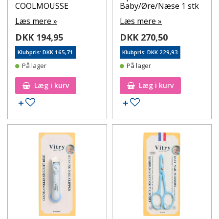
COOLMOUSSE
Baby/Øre/Næse 1 stk
Læs mere »
Læs mere »
DKK 194,95
DKK 270,50
Klubpris: DKK 165,71
Klubpris: DKK 229,93
På lager
På lager
Læg i kurv
Læg i kurv
Tilføj til ønskeseddel
Tilføj til ønskeseddel