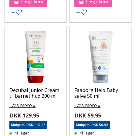
Læg i kurv
Læg i kurv
Tilføj til ønskeseddel
Tilføj til ønskeseddel
Decubal Junior Cream
Faaborg Helo Baby
til barnet hud 200 ml
salve 50 ml
Læs mere »
Læs mere »
DKK 129,95
DKK 59,95
Klubpris: DKK 110,46
Klubpris: DKK 50,96
På lager
På lager