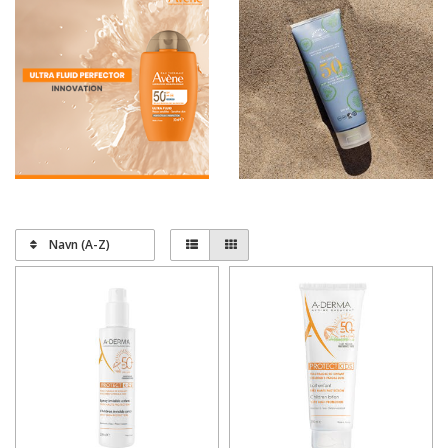
på hudens overflade og reflektere solens stråler væk
fra huden. De mest almindelige ingredienser i fysiske
solfiltre er zinkoxid og titaniumdioxid, som er
skånsomme og ofte anbefales til personer med sensitiv
hud eller børn. Fordelen ved fysiske solfiltre er, at de
begynder at virke med det samme og sjældent
forårsager hudirritation. Dog kan de efterlade en
hvidlig film på huden, hvilket nogle brugere finder
ubelejligt.
Kemisk solfiltre i solcreme
Navn (A-Z)
Kemiske solfiltre absorberer UV-strålerne i huden og
omdanner dem til varme, som derefter frigives fra
kroppen. Kemiske solfiltre indeholder ingredienser som
avobenzone, oxybenzone og octocrylene, som typisk er
usynlig på huden og er lettere at smøre ud. Ulempen
ved kemiske solfiltre er, at de kan tage 20-30 minutter
at blive aktive efter påføring, og de kan i nogle tilfælde
forårsage irritation eller allergiske reaktioner, især på
følsom hud. Valget mellem fysiske og kemiske solfiltre