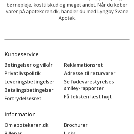
børnepleje, kosttilskud og meget andet. Når du køber
varer på apotekeren.dk, handler du med Lyngby Svane
Apotek.
Kundeservice
Betingelser og vilkår
Reklamationsret
Privatlivspolitik
Adresse til returvarer
Leveringsbetingelser
Se fødevarestyrelses
smiley-rapporter
Betalingsbetingelser
Få teksten læst højt
Fortrydelsesret
Information
Om apotekeren.dk
Brochurer
Pillepas
Links