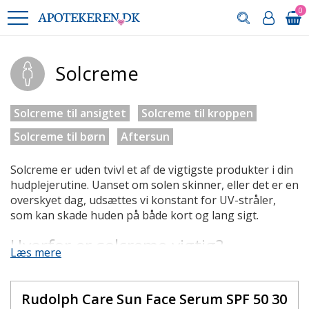
0
Solcreme
Solcreme til ansigtet
Solcreme til kroppen
Solcreme til børn
Aftersun
Solcreme er uden tvivl et af de vigtigste produkter i din
hudplejerutine. Uanset om solen skinner, eller det er en
overskyet dag, udsættes vi konstant for UV-stråler,
som kan skade huden på både kort og lang sigt.
Hvorfor er solcreme vigtig?
Læs mere
UV-stråler fra solen er en af de primære årsager til
hudskader som solskoldninger, pigmentforandringer
Rudolph Care Sun Face Serum SPF 50 30
og tidlige alderstegn. De to typer ultraviolette stråler,