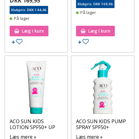
DKK 169,95
Klubpris: DKK 169,96
Klubpris: DKK 144,46
På lager
På lager
Læg i kurv
Læg i kurv
Tilføj til ønskeseddel
Tilføj til ønskeseddel
ACO SUN KIDS
ACO SUN KIDS PUMP
LOTION SPF50+ UP
SPRAY SPF50+
Læs mere »
Læs mere »