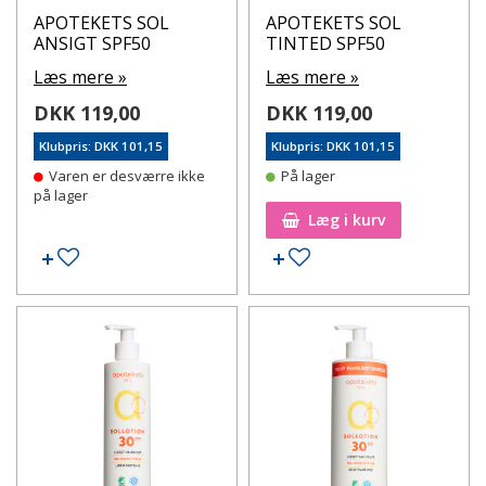
APOTEKETS SOL
APOTEKETS SOL
ANSIGT SPF50
TINTED SPF50
Læs mere »
Læs mere »
DKK 119,00
DKK 119,00
Klubpris: DKK 101,15
Klubpris: DKK 101,15
Varen er desværre ikke
På lager
på lager
Læg i kurv
Tilføj til ønskeseddel
Tilføj til ønskeseddel