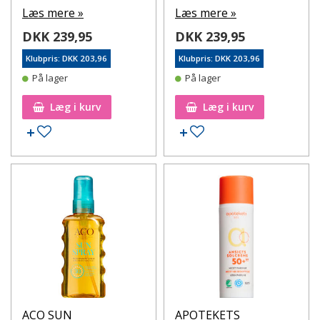
Læs mere »
Læs mere »
DKK 239,95
DKK 239,95
Klubpris: DKK 203,96
Klubpris: DKK 203,96
På lager
På lager
Læg i kurv
Læg i kurv
Tilføj til ønskeseddel
Tilføj til ønskeseddel
ACO SUN
APOTEKETS