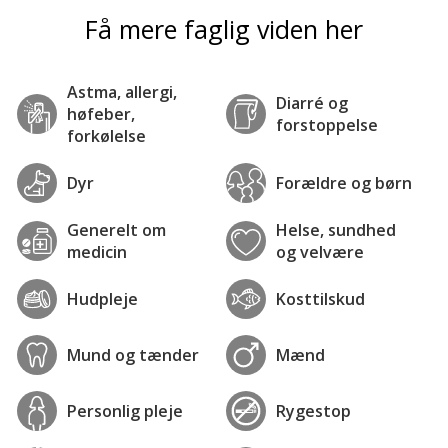
Få mere faglig viden her
Astma, allergi,
Diarré og
høfeber,
forstoppelse
forkølelse
Dyr
Forældre og børn
Generelt om
Helse, sundhed
medicin
og velvære
Hudpleje
Kosttilskud
Mund og tænder
Mænd
Personlig pleje
Rygestop