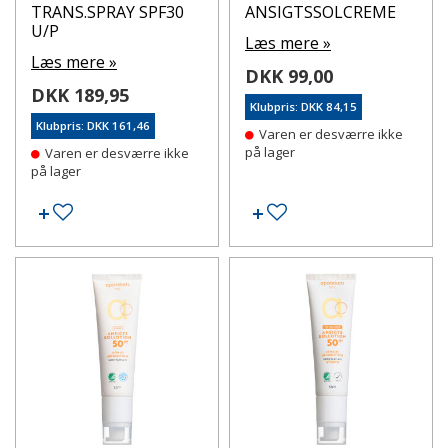
TRANS.SPRAY SPF30
ANSIGTSSOLCREME
U/P
Læs mere »
Læs mere »
DKK 99,00
DKK 189,95
Klubpris: DKK 84,15
Klubpris: DKK 161,46
Varen er desværre ikke
på lager
Varen er desværre ikke
på lager
Tilføj til ønskeseddel
Tilføj til ønskeseddel