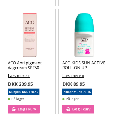
ACO Anti pigment
ACO KIDS SUN ACTIVE
dagcream SPF50
ROLL-ON UP
Læs mere »
Læs mere »
DKK 209,95
DKK 89,95
Klubpris: DKK 178,46
Klubpris: DKK 76,46
På lager
På lager
Læg i kurv
Læg i kurv