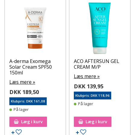
A-derma Exomega
ACO AFTERSUN GEL
Solar Cream SPF50
CREAM M/P
150ml
Læs mere »
Læs mere »
DKK 139,95
DKK 189,50
Klubpris: DKK 118,96
Klubpris: DKK 161,08
På lager
På lager
Læg i kurv
Læg i kurv
Tilføj til ønskeseddel
Tilføj til ønskeseddel