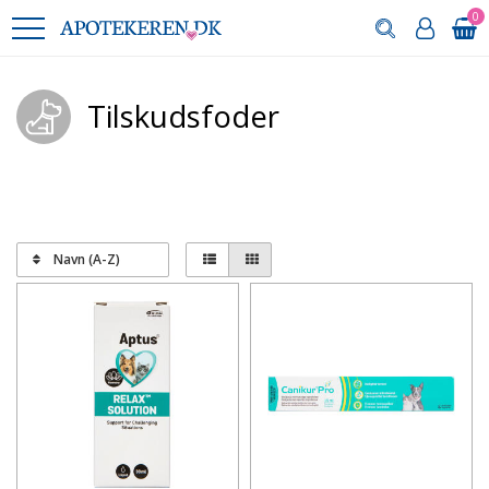
0
Tilskudsfoder
Navn (A-Z)