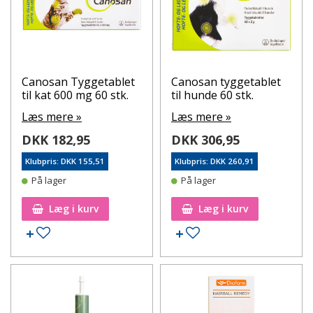
Canosan Tyggetablet
Canosan tyggetablet
til kat 600 mg 60 stk.
til hunde 60 stk.
Læs mere »
Læs mere »
DKK 182,95
DKK 306,95
Klubpris: DKK 155,51
Klubpris: DKK 260,91
På lager
På lager
Læg i kurv
Læg i kurv
Tilføj til ønskeseddel
Tilføj til ønskeseddel