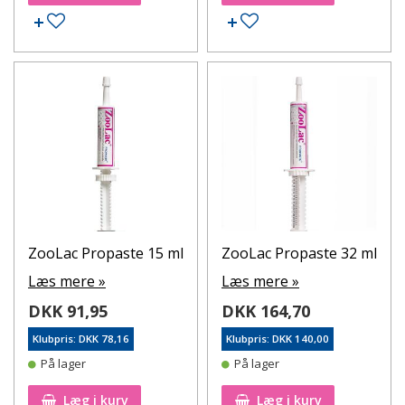
Tilføj til ønskeseddel
Tilføj til ønskeseddel
ZooLac Propaste 15 ml
ZooLac Propaste 32 ml
Læs mere »
Læs mere »
DKK 91,95
DKK 164,70
Klubpris: DKK 78,16
Klubpris: DKK 140,00
På lager
På lager
Læg i kurv
Læg i kurv