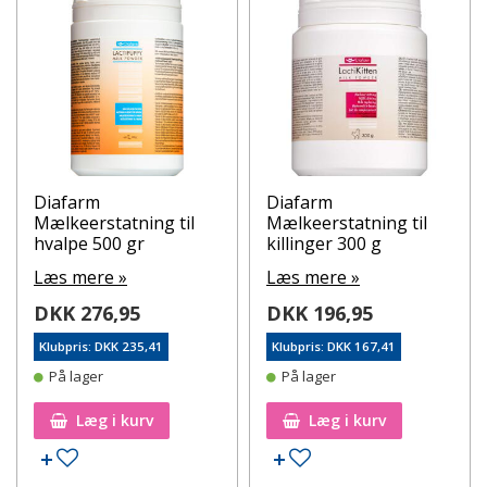
Diafarm
Diafarm
Mælkeerstatning til
Mælkeerstatning til
hvalpe 500 gr
killinger 300 g
Læs mere »
Læs mere »
DKK 276,95
DKK 196,95
Klubpris: DKK 235,41
Klubpris: DKK 167,41
På lager
På lager
Læg i kurv
Læg i kurv
Tilføj til ønskeseddel
Tilføj til ønskeseddel