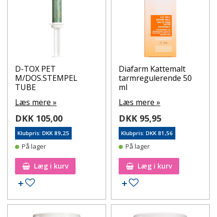
D-TOX PET
Diafarm Kattemalt
M/DOS.STEMPEL
tarmregulerende 50
TUBE
ml
Læs mere »
Læs mere »
DKK 105,00
DKK 95,95
Klubpris: DKK 89,25
Klubpris: DKK 81,56
På lager
På lager
Læg i kurv
Læg i kurv
Tilføj til ønskeseddel
Tilføj til ønskeseddel