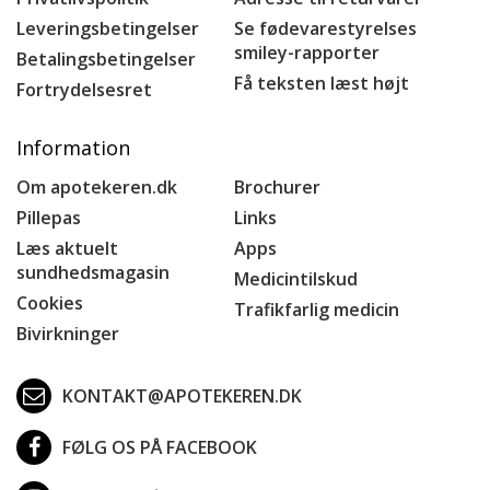
Leveringsbetingelser
Se fødevarestyrelses
smiley-rapporter
Betalingsbetingelser
Få teksten læst højt
Fortrydelsesret
Information
Om apotekeren.dk
Brochurer
Pillepas
Links
Læs aktuelt
Apps
sundhedsmagasin
Medicintilskud
Cookies
Trafikfarlig medicin
Bivirkninger
KONTAKT@APOTEKEREN.DK
FØLG OS PÅ FACEBOOK