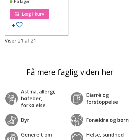
På lager
Læg i kurv
Tilføj til ønskeseddel
Viser
21
af
21
Få mere faglig viden her
Astma, allergi,
Diarré og
høfeber,
forstoppelse
forkølelse
Dyr
Forældre og børn
Generelt om
Helse, sundhed