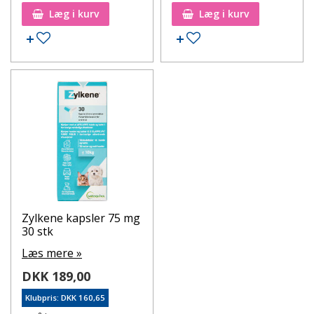
Læg i kurv
Læg i kurv
Tilføj til ønskeseddel
Tilføj til ønskeseddel
Zylkene kapsler 75 mg
30 stk
Læs mere »
DKK 189,00
Klubpris: DKK 160,65