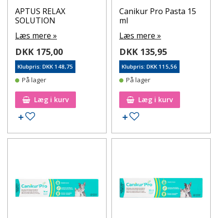
APTUS RELAX
Canikur Pro Pasta 15
SOLUTION
ml
Læs mere »
Læs mere »
DKK 175,00
DKK 135,95
Klubpris: DKK 148,75
Klubpris: DKK 115,56
På lager
På lager
Læg i kurv
Læg i kurv
Tilføj til ønskeseddel
Tilføj til ønskeseddel