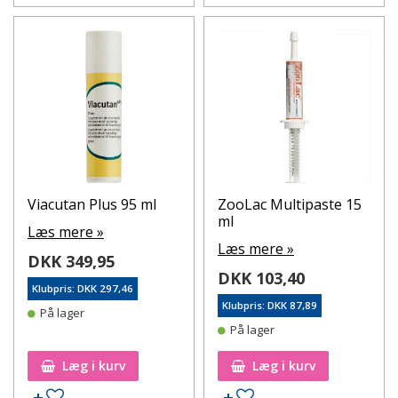
Viacutan Plus 95 ml
ZooLac Multipaste 15
ml
Læs mere »
Læs mere »
DKK 349,95
DKK 103,40
Klubpris: DKK 297,46
Klubpris: DKK 87,89
På lager
På lager
Læg i kurv
Læg i kurv
Tilføj til ønskeseddel
Tilføj til ønskeseddel