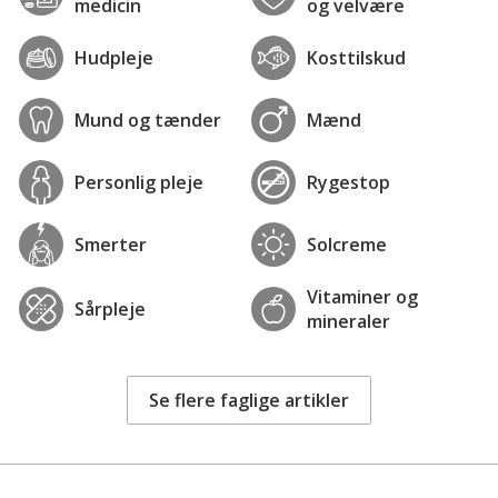
medicin
og velvære
Hudpleje
Kosttilskud
Mund og tænder
Mænd
Personlig pleje
Rygestop
Smerter
Solcreme
Vitaminer og
Sårpleje
mineraler
Se flere faglige artikler