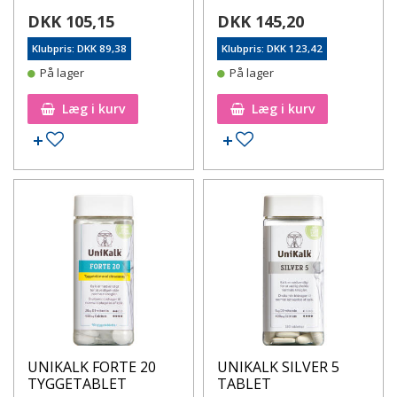
DKK 105,15
DKK 145,20
Klubpris: DKK 89,38
Klubpris: DKK 123,42
På lager
På lager
Læg i kurv
Læg i kurv
Tilføj til ønskeseddel
Tilføj til ønskeseddel
UNIKALK FORTE 20
UNIKALK SILVER 5
TYGGETABLET
TABLET