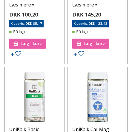
Læs mere »
Læs mere »
DKK 100,20
DKK 145,20
Klubpris: DKK 85,17
Klubpris: DKK 123,42
På lager
På lager
Læg i kurv
Læg i kurv
Tilføj til ønskeseddel
Tilføj til ønskeseddel
UniKalk Basic
UniKalk Cal-Mag-