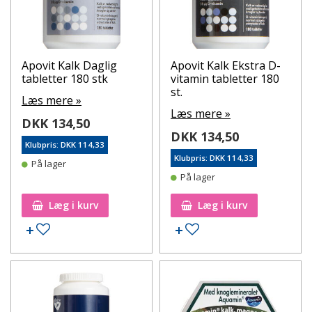
Apovit Kalk Daglig
Apovit Kalk Ekstra D-
tabletter 180 stk
vitamin tabletter 180
st.
Læs mere »
Læs mere »
DKK 134,50
DKK 134,50
Klubpris: DKK 114,33
Klubpris: DKK 114,33
På lager
På lager
Læg i kurv
Læg i kurv
Tilføj til ønskeseddel
Tilføj til ønskeseddel