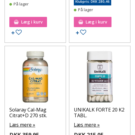
Klubpris: DKK 280,46
På lager
På lager
Læg i kurv
Læg i kurv
Tilføj til ønskeseddel
Tilføj til ønskeseddel
Solaray Cal-Mag
UNIKALK FORTE 20 K2
Citrat+D 270 stk.
TABL.
Læs mere »
Læs mere »
DKK 359,95
DKK 215,05