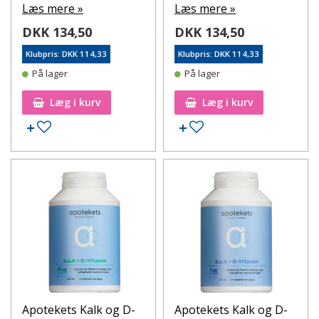
Læs mere »
Læs mere »
DKK 134,50
DKK 134,50
Klubpris: DKK 114,33
Klubpris: DKK 114,33
På lager
På lager
Læg i kurv
Læg i kurv
Tilføj til ønskeseddel
Tilføj til ønskeseddel
Apotekets Kalk og D-
Apotekets Kalk og D-