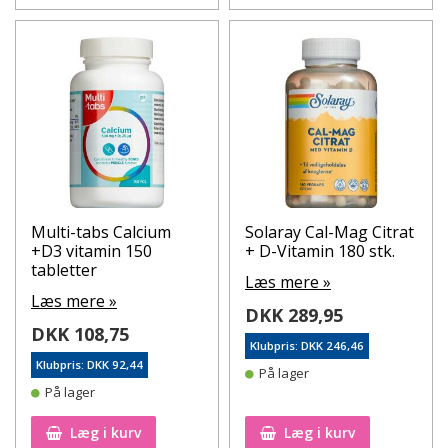
Multi-tabs Calcium
Solaray Cal-Mag Citrat
+D3 vitamin 150
+ D-Vitamin 180 stk.
tabletter
Læs mere »
Læs mere »
DKK 289,95
DKK 108,75
Klubpris: DKK 246,46
Klubpris: DKK 92,44
På lager
På lager
Læg i kurv
Læg i kurv