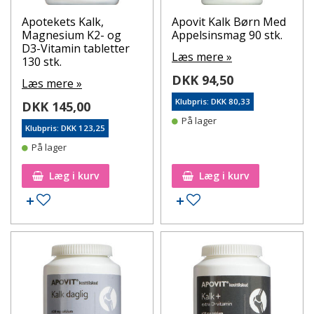
Apotekets Kalk,
Apovit Kalk Børn Med
Magnesium K2- og
Appelsinsmag 90 stk.
D3-Vitamin tabletter
Læs mere »
130 stk.
DKK 94,50
Læs mere »
Klubpris: DKK 80,33
DKK 145,00
På lager
Klubpris: DKK 123,25
På lager
Læg i kurv
Læg i kurv
Tilføj til ønskeseddel
Tilføj til ønskeseddel