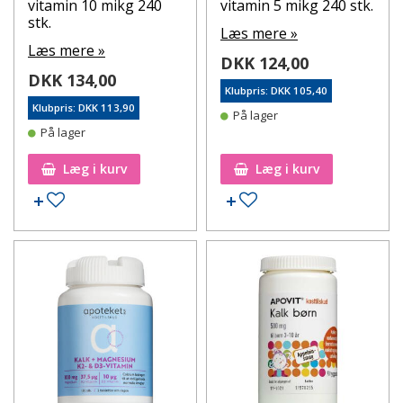
vitamin 10 mikg 240
vitamin 5 mikg 240 stk.
stk.
Læs mere »
Læs mere »
DKK 124,00
DKK 134,00
Klubpris: DKK 105,40
Klubpris: DKK 113,90
På lager
På lager
Læg i kurv
Læg i kurv
Tilføj til ønskeseddel
Tilføj til ønskeseddel