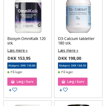
Biosym OmniKalk 120
D3-Calcium tabletter
stk.
180 stk.
Læs mere »
Læs mere »
DKK 153,95
DKK 198,00
Klubpris: DKK 130,86
Klubpris: DKK 168,30
På lager
På lager
Læg i kurv
Læg i kurv
Tilføj til ønskeseddel
Tilføj til ønskeseddel