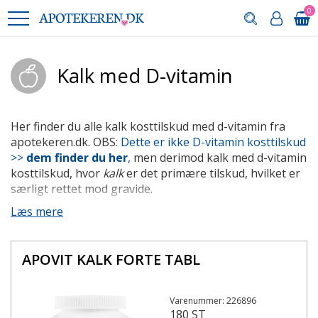
0
Kalk med D-vitamin
Her finder du alle kalk kosttilskud med d-vitamin fra
apotekeren.dk. OBS:
Dette er ikke D-vitamin kosttilskud
>>
dem finder du her
,
men derimod kalk med d-vitamin
kosttilskud, hvor
kalk
er det primære tilskud, hvilket er
særligt rettet mod gravide.
Fosteret og det nyfødte barn har behov for kalk og d-
Læs mere
vitamin til at opbygge sine knogler, og barnet skal nok
tage sin del. Det er derfor den gravide, som kommer til
APOVIT KALK FORTE TABL
at mangle kalk og d-vitamin, og det er ikke godt for
knoglerne, som også bliver udsat for øget vægt og
forandringer. Gravide bør derfor tage et kalktilskud på
Varenummer: 226896
500 mg pr. dag.
180 ST