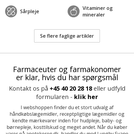
Vitaminer og
Sårpleje
mineraler
Se flere faglige artikler
Farmaceuter og farmakonomer
er klar, hvis du har spørgsmål
Kontakt os på
+45 40 20 28 18
eller udfyld
formularen -
klik her
I webshoppen finder du et stort udvalg af
håndkøbslægemidler, receptpligtige lægemidler og
kendte mærkevarer inden for hudpleje, baby- og
børnepleje, kosttilskud og meget andet. Når du køber
varer på apotekeren.dk, handler du med Lyngby Svane