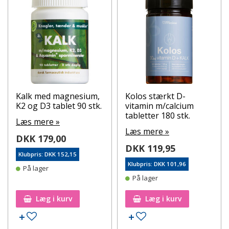
Kalk med magnesium,
Kolos stærkt D-
K2 og D3 tablet 90 stk.
vitamin m/calcium
tabletter 180 stk.
Læs mere »
Læs mere »
DKK 179,00
DKK 119,95
Klubpris: DKK 152,15
Klubpris: DKK 101,96
På lager
På lager
Læg i kurv
Læg i kurv
Tilføj til ønskeseddel
Tilføj til ønskeseddel