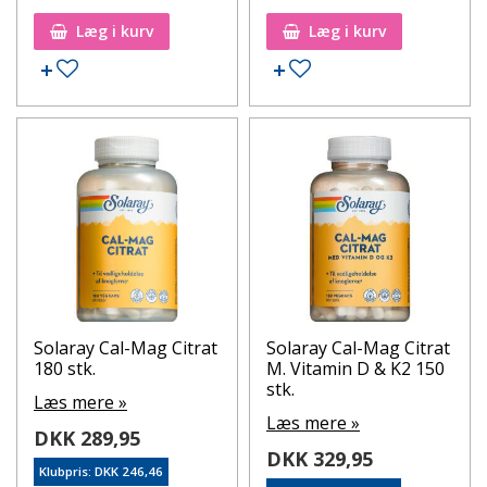
Læg i kurv
Læg i kurv
Tilføj til ønskeseddel
Tilføj til ønskeseddel
Solaray Cal-Mag Citrat
Solaray Cal-Mag Citrat
180 stk.
M. Vitamin D & K2 150
stk.
Læs mere »
Læs mere »
DKK 289,95
DKK 329,95
Klubpris: DKK 246,46