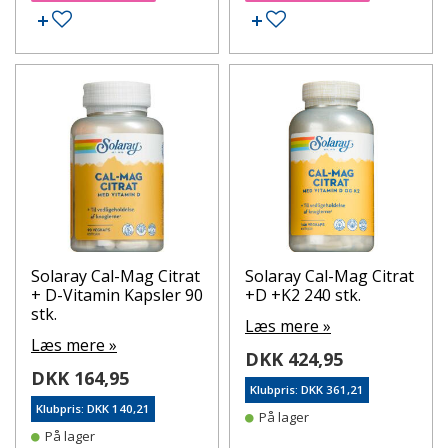
Tilføj til ønskeseddel
Tilføj til ønskeseddel
Solaray Cal-Mag Citrat
Solaray Cal-Mag Citrat
+ D-Vitamin Kapsler 90
+D +K2 240 stk.
stk.
Læs mere »
Læs mere »
DKK 424,95
DKK 164,95
Klubpris: DKK 361,21
Klubpris: DKK 140,21
På lager
På lager