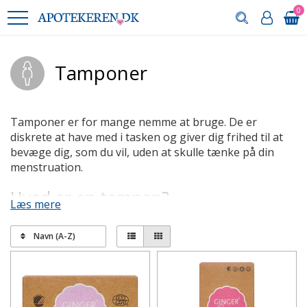
0
Tamponer
Tamponer er for mange nemme at bruge. De er
diskrete at have med i tasken og giver dig frihed til at
bevæge dig, som du vil, uden at skulle tænke på din
menstruation.
Hvad er en tampon?
Læs mere
En tampon er et lille sammenpresset stykke
absorberende materiale, der føres op i skeden, hvor
Navn (A-Z)
den opsuger menstruationsblodet. Tamponen bliver
siddende, hvor den er sat, og du mærker den som regel
ikke, når den sidder korrekt. Den bæres indvendigt og
giver dig derfor fuld bevægelsesfrihed.