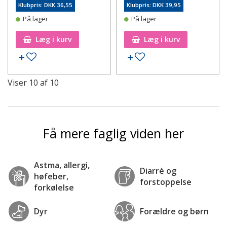
Klubpris: DKK 36,55
Klubpris: DKK 39,95
På lager
På lager
Læg i kurv
Læg i kurv
Tilføj til ønskeseddel
Tilføj til ønskeseddel
Viser
10
af
10
Få mere faglig viden her
Astma, allergi,
Diarré og
høfeber,
forstoppelse
forkølelse
Dyr
Forældre og børn