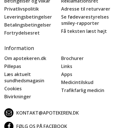
Betingelser og vilkår
Reklamationsret
Privatlivspolitik
Adresse til returvarer
Leveringsbetingelser
Se fødevarestyrelses
smiley-rapporter
Betalingsbetingelser
Få teksten læst højt
Fortrydelsesret
Information
Om apotekeren.dk
Brochurer
Pillepas
Links
Læs aktuelt
Apps
sundhedsmagasin
Medicintilskud
Cookies
Trafikfarlig medicin
Bivirkninger
KONTAKT@APOTEKEREN.DK
FØLG OS PÅ FACEBOOK