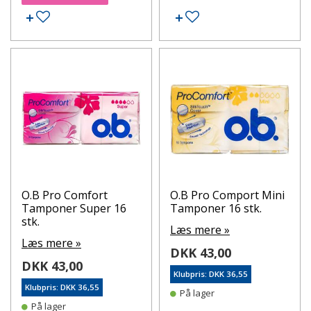
Tilføj til ønskeseddel
Tilføj til ønskeseddel
O.B Pro Comfort
O.B Pro Comport Mini
Tamponer Super 16
Tamponer 16 stk.
stk.
Læs mere »
Læs mere »
DKK 43,00
DKK 43,00
Klubpris: DKK 36,55
Klubpris: DKK 36,55
På lager
På lager