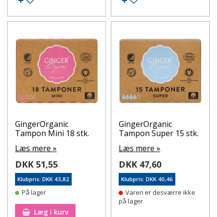
giv dig god tid.
Hos apotekeren.dk finder du et stort udvalg af
tamponer. Har du spørgsmål om, hvilken type der
passer bedst til dig, står vi klar med råd og vejledning
på apoteket.
GingerOrganic
GingerOrganic
Tampon Mini 18 stk.
Tampon Super 15 stk.
Læs mere »
Læs mere »
DKK 51,55
DKK 47,60
Klubpris: DKK 43,82
Klubpris: DKK 40,46
På lager
Varen er desværre ikke
på lager
Læg i kurv