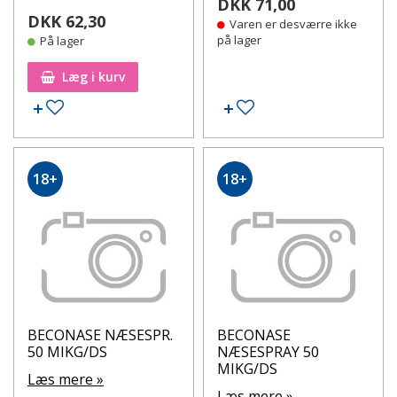
DKK 71,00
DKK 62,30
Varen er desværre ikke
på lager
På lager
Læg i kurv
Tilføj til ønskeseddel
Tilføj til ønskeseddel
18+
18+
BECONASE NÆSESPR.
BECONASE
50 MIKG/DS
NÆSESPRAY 50
MIKG/DS
Læs mere »
Læs mere »