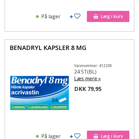
På lager
Læg i kurv
BENADRYL KAPSLER 8 MG
Varenummer: 412205
24 ST(BL)
Læs mere »
DKK 79,95
På lager
Læg i kurv