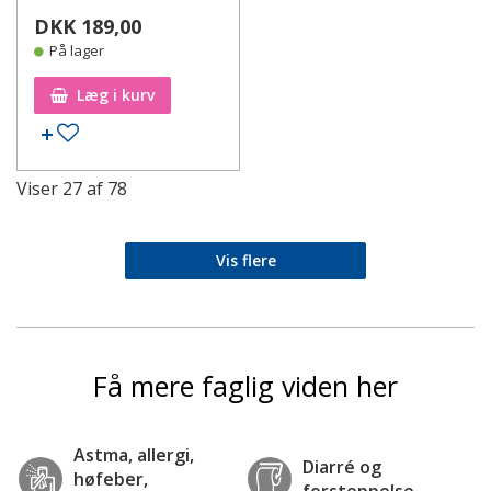
DKK 189,00
På lager
Læg i kurv
Tilføj til ønskeseddel
Viser
27
af
78
Vis flere
Få mere faglig viden her
Astma, allergi,
Diarré og
høfeber,