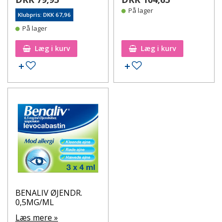
På lager
Klubpris: DKK 67,96
På lager
Læg i kurv
Læg i kurv
Tilføj til ønskeseddel
Tilføj til ønskeseddel
BENALIV ØJENDR.
0,5MG/ML
Læs mere »