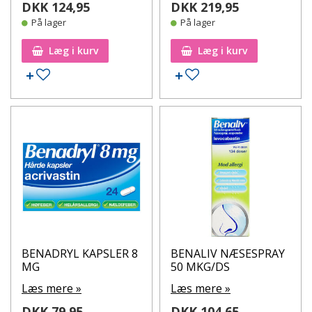
DKK 124,95
DKK 219,95
På lager
På lager
Læg i kurv
Læg i kurv
Tilføj til ønskeseddel
Tilføj til ønskeseddel
BENADRYL KAPSLER 8
BENALIV NÆSESPRAY
MG
50 MKG/DS
Læs mere »
Læs mere »
DKK 79,95
DKK 104,65