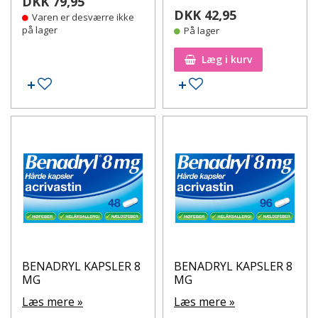
DKK 79,95
DKK 42,95
Varen er desværre ikke
på lager
På lager
Læg i kurv
Tilføj til ønskeseddel
Tilføj til ønskeseddel
BENADRYL KAPSLER 8
BENADRYL KAPSLER 8
MG
MG
Læs mere »
Læs mere »