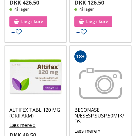
DKK 426,50
DKK 126,50
På lager
På lager
Læg i kurv
Læg i kurv
Tilføj til ønskeseddel
Tilføj til ønskeseddel
18+
ALTIFEX TABL 120 MG
BECONASE
(ORIFARM)
NÆSESP.SUSP.50MIK/
DS
Læs mere »
Læs mere »
DKK 49,50