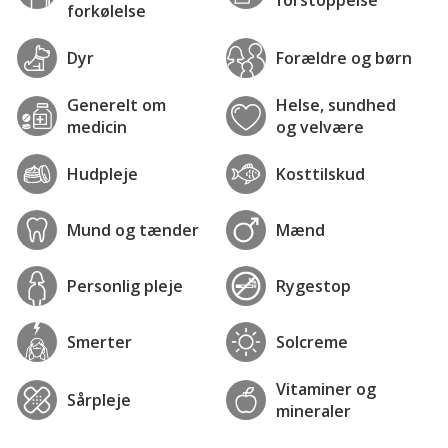
forstoppelse
forkølelse
Dyr
Forældre og børn
Generelt om
Helse, sundhed
medicin
og velvære
Hudpleje
Kosttilskud
Mund og tænder
Mænd
Personlig pleje
Rygestop
Smerter
Solcreme
Vitaminer og
Sårpleje
mineraler