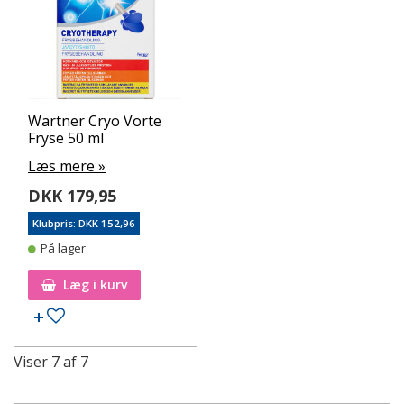
Wartner Cryo Vorte
Fryse 50 ml
Læs mere »
DKK 179,95
Klubpris: DKK 152,96
På lager
Læg i kurv
Tilføj til ønskeseddel
Viser
7
af
7