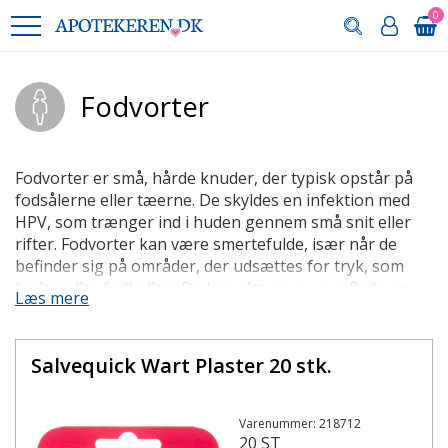
0
Fodvorter
Fodvorter er små, hårde knuder, der typisk opstår på
fodsålerne eller tæerne. De skyldes en infektion med
HPV, som trænger ind i huden gennem små snit eller
rifter. Fodvorter kan være smertefulde, især når de
befinder sig på områder, der udsættes for tryk, som
hælen eller fodballen. De har ofte en ru overflade og
Læs mere
kan være flade eller kuppelformede.
Fodvorte eller ligtorn?
Salvequick Wart Plaster 20 stk.
Det kan være svært at skelne mellem en fodvorte og en
ligtorn, da de begge kan fremstå som hårde
hudområder på fødderne. Her er nogle forskelle, der
Varenummer: 218712
20 ST
kan dig hjælpe med at identificere dem korrekt: