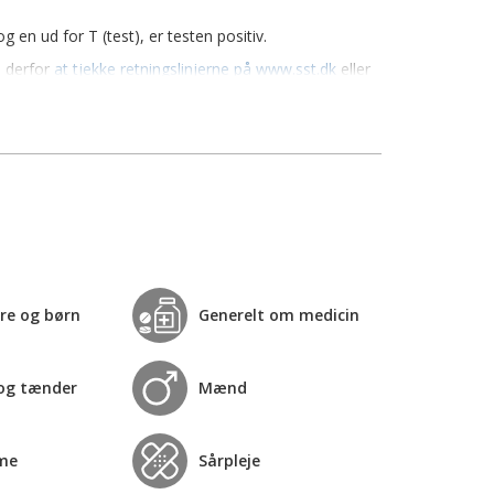
 en ud for T (test), er testen positiv.
s derfor
at tjekke retningslinjerne på www.sst.dk
eller
re og børn
Generelt om medicin
og tænder
Mænd
me
Sårpleje