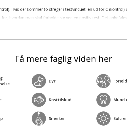
l). Hvis der kommer to streger i testvinduet; en ud for C (kontrol) og
 for, hvordan man skal forholde sig ved en positiv test. Det anbefale
Få mere faglig viden her
og
Dyr
Foræld
pelse
e
Kosttilskud
Mund 
op
Smerter
Solcre