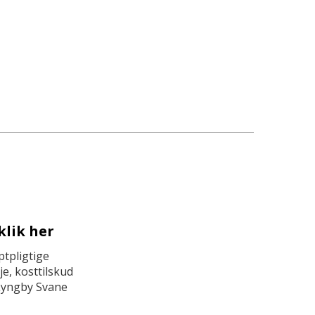
klik her
tpligtige
e, kosttilskud
Lyngby Svane