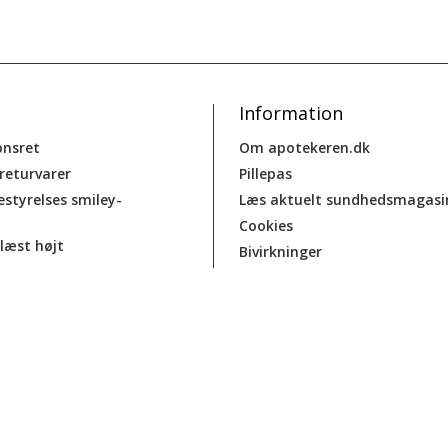
Information
onsret
Om apotekeren.dk
 returvarer
Pillepas
estyrelses smiley-
Læs aktuelt sundhedsmagasi
Cookies
læst højt
Bivirkninger