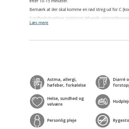
efter 10-15 minutter.
Bemærk at der skal komme en rød streg ud for C (kontro
Sundhedsstyrelsen opdaterer løbende retningslinjerne
Læs mere
at kontakte lægen.
Astma, allergi,
Diarré 
høfeber, forkølelse
forstop
Helse, sundhed og
Hudplej
velvære
Personlig pleje
Rygest