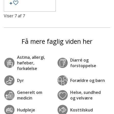
Tilføj til ønskeseddel
Viser
7
af
7
Få mere faglig viden her
Astma, allergi,
Diarré og
høfeber,
forstoppelse
forkølelse
Dyr
Forældre og børn
Generelt om
Helse, sundhed
medicin
og velvære
Hudpleje
Kosttilskud