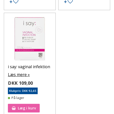
Skift vådt badetøj hurtigt for at undgå et fugtigt
Tilføj til ønskeseddel
Tilføj til ønskeseddel
miljø.
Tag mælkesyrebakterier som kosttilskud eller
vaginaltabletter for at genoprette skedens
naturlige flora.
Undgå stramme bukser og syntetiske materialer,
der kan øge varme og fugt i intimområdet.
Undgå at vaske skeden indvendigt, da det kan
forstyrre den naturlige pH-balance.
Hos apotekeren.dk finder du et bredt udvalg af
produkter til behandling af skedesvamp. Se vores
sortiment her og få hurtig og diskret levering.
i say: vaginal infektion
Læs mere »
DKK 109,00
Klubpris: DKK 92,65
På lager
Læg i kurv