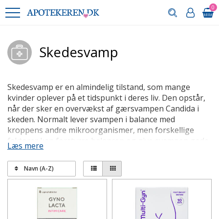
0
Skedesvamp
Skedesvamp er en almindelig tilstand, som mange
kvinder oplever på et tidspunkt i deres liv. Den opstår,
når der sker en overvækst af gærsvampen Candida i
skeden. Normalt lever svampen i balance med
kroppens andre mikroorganismer, men forskellige
faktorer kan forstyrre balancen og give svampen gode
Læs mere
vækstbetingelser.
Navn (A-Z)
Årsager til at skedesvamp opstår
Nogle af de mest almindelige årsager til skedesvamp
er:
Antibiotikabehandling, der forstyrrer den