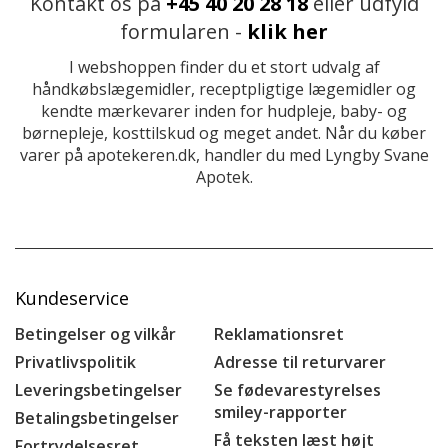
Kontakt os på
+45 40 20 28 18
eller udfyld
formularen -
klik her
I webshoppen finder du et stort udvalg af
håndkøbslægemidler, receptpligtige lægemidler og
kendte mærkevarer inden for hudpleje, baby- og
børnepleje, kosttilskud og meget andet. Når du køber
varer på apotekeren.dk, handler du med Lyngby Svane
Apotek.
Kundeservice
Betingelser og vilkår
Reklamationsret
Privatlivspolitik
Adresse til returvarer
Leveringsbetingelser
Se fødevarestyrelses
smiley-rapporter
Betalingsbetingelser
Få teksten læst højt
Fortrydelsesret