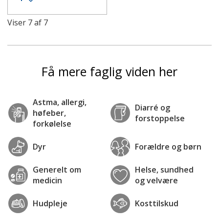
Viser
7
af
7
Få mere faglig viden her
Astma, allergi,
Diarré og
høfeber,
forstoppelse
forkølelse
Dyr
Forældre og børn
Generelt om
Helse, sundhed
medicin
og velvære
Hudpleje
Kosttilskud