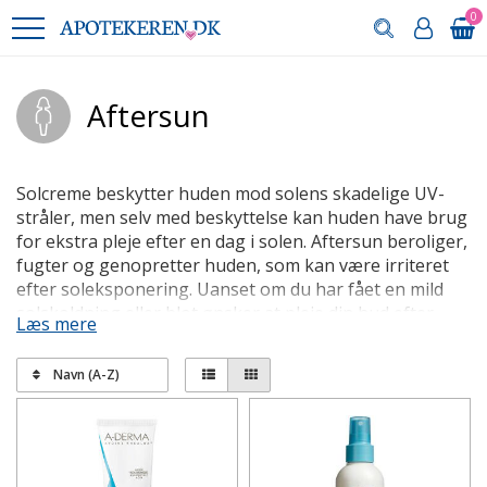
0
Aftersun
Solcreme beskytter huden mod solens skadelige UV-
stråler, men selv med beskyttelse kan huden have brug
for ekstra pleje efter en dag i solen. Aftersun beroliger,
fugter og genopretter huden, som kan være irriteret
efter soleksponering. Uanset om du har fået en mild
solskoldning eller blot ønsker at pleje din hud efter
Læs mere
solbadning, er aftersun en vigtig del af din
solplejerutine.
Navn (A-Z)
Hvorfor bruge aftersun?
Efter en dag i solen kan huden føles varm, tør og stram.
Det skyldes, at solens UV-stråler skader hudens