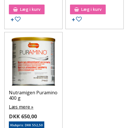
Læg i kurv
Læg i kurv
Tilføj til ønskeseddel
Tilføj til ønskeseddel
Nutramigen Puramino
400 g
Læs mere »
DKK 650,00
Klubpris: DKK 552,50