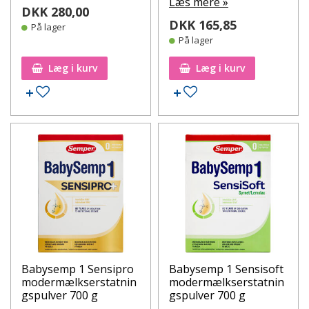
Læs mere »
DKK 280,00
DKK 165,85
På lager
På lager
Læg i kurv
Læg i kurv
Tilføj til ønskeseddel
Tilføj til ønskeseddel
Babysemp 1 Sensipro
Babysemp 1 Sensisoft
modermælkserstatnin
modermælkserstatnin
gspulver 700 g
gspulver 700 g