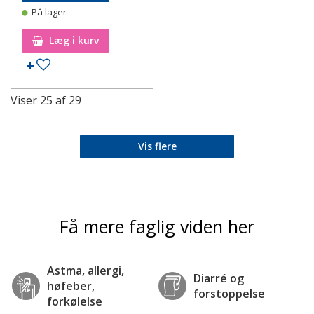
På lager
Læg i kurv
Tilføj til ønskeseddel
Viser
25
af
29
Vis flere
Få mere faglig viden her
Astma, allergi,
Diarré og
høfeber,
forstoppelse
forkølelse