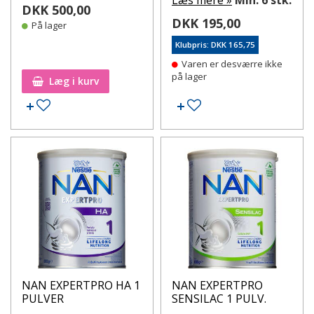
Læs mere »
Min. 6 stk.
DKK 500,00
DKK 195,00
På lager
Klubpris: DKK 165,75
Varen er desværre ikke
på lager
Læg i kurv
Tilføj til ønskeseddel
Tilføj til ønskeseddel
NAN EXPERTPRO HA 1
NAN EXPERTPRO
PULVER
SENSILAC 1 PULV.