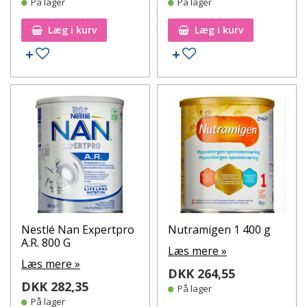
På lager
På lager
Læg i kurv
Læg i kurv
Tilføj til ønskeseddel
Tilføj til ønskeseddel
Nestlé Nan Expertpro
Nutramigen 1 400 g
A.R. 800 G
Læs mere »
Læs mere »
DKK 264,55
DKK 282,35
På lager
På lager