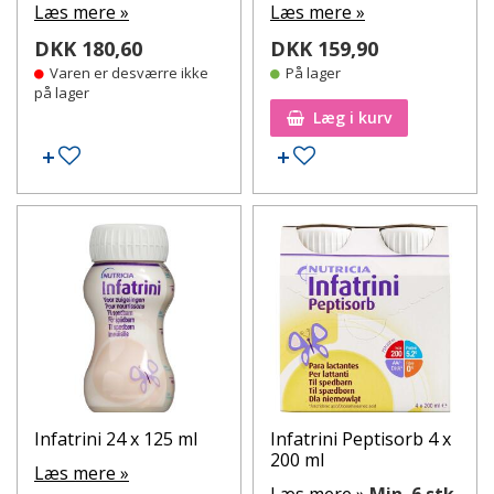
Læs mere »
Læs mere »
DKK 180,60
DKK 159,90
Varen er desværre ikke
På lager
på lager
Læg i kurv
Tilføj til ønskeseddel
Tilføj til ønskeseddel
Infatrini 24 x 125 ml
Infatrini Peptisorb 4 x
200 ml
Læs mere »