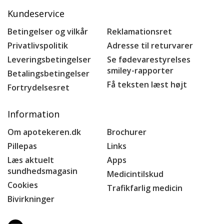
Kundeservice
Betingelser og vilkår
Reklamationsret
Privatlivspolitik
Adresse til returvarer
Leveringsbetingelser
Se fødevarestyrelses
smiley-rapporter
Betalingsbetingelser
Få teksten læst højt
Fortrydelsesret
Information
Om apotekeren.dk
Brochurer
Pillepas
Links
Læs aktuelt
Apps
sundhedsmagasin
Medicintilskud
Cookies
Trafikfarlig medicin
Bivirkninger