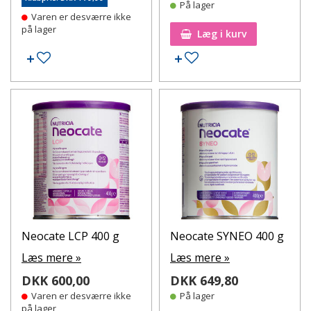
På lager
Varen er desværre ikke
på lager
Læg i kurv
Tilføj til ønskeseddel
Tilføj til ønskeseddel
Neocate LCP 400 g
Neocate SYNEO 400 g
Læs mere »
Læs mere »
DKK 600,00
DKK 649,80
Varen er desværre ikke
På lager
på lager