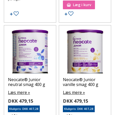
Læg i kurv
Tilføj til ønskeseddel
Tilføj til ønskeseddel
Neocate® Junior
Neocate® Junior
neutral smag 400 g
vanille smag 400 g
Læs mere »
Læs mere »
DKK 479,15
DKK 479,15
Klubpris: DKK 407,28
Klubpris: DKK 407,28