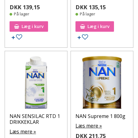
DKK 139,15
DKK 135,15
På lager
På lager
Læg i kurv
Læg i kurv
Tilføj til ønskeseddel
Tilføj til ønskeseddel
NAN SENSILAC RTD 1
NAN Supreme 1 800g
DRIKKEKLAR
Læs mere »
Læs mere »
DKK 211,75