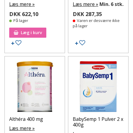
Læs mere »
Læs mere »
Min. 6 stk.
DKK 622,10
DKK 287,35
På lager
Varen er desværre ikke
på lager
Læg i kurv
Tilføj til ønskeseddel
Tilføj til ønskeseddel
Althéra 400 mg
BabySemp 1 Pulver 2 x
400g
Læs mere »