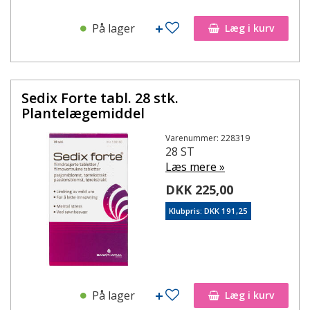
På lager
Læg i kurv
Sedix Forte tabl. 28 stk.
Plantelægemiddel
Varenummer: 228319
28 ST
Læs mere »
DKK 225,00
Klubpris: DKK 191,25
På lager
Læg i kurv