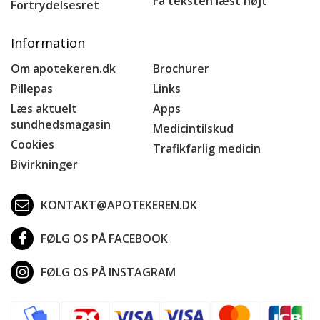
Få teksten læst højt
Fortrydelsesret
Information
Om apotekeren.dk
Brochurer
Pillepas
Links
Læs aktuelt
Apps
sundhedsmagasin
Medicintilskud
Cookies
Trafikfarlig medicin
Bivirkninger
KONTAKT@APOTEKEREN.DK
FØLG OS PÅ FACEBOOK
FØLG OS PÅ INSTAGRAM