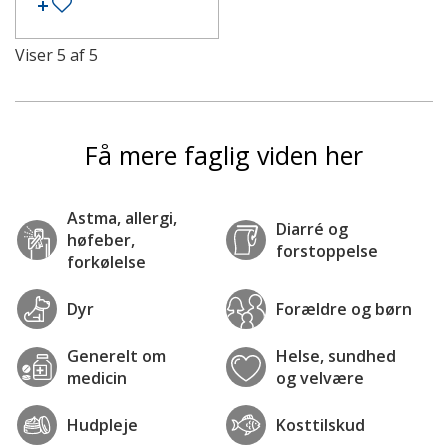
Tilføj til ønskeseddel
Viser
5
af
5
Få mere faglig viden her
Astma, allergi,
Diarré og
høfeber,
forstoppelse
forkølelse
Dyr
Forældre og børn
Generelt om
Helse, sundhed
medicin
og velvære
Hudpleje
Kosttilskud