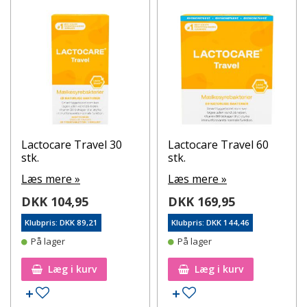
Lactocare Travel 30
Lactocare Travel 60
stk.
stk.
Læs mere »
Læs mere »
DKK 104,95
DKK 169,95
Klubpris: DKK 89,21
Klubpris: DKK 144,46
På lager
På lager
Læg i kurv
Læg i kurv
Tilføj til ønskeseddel
Tilføj til ønskeseddel