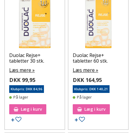
Duolac Rejse+
Duolac Rejse+
tabletter 30 stk.
tabletter 60 stk.
Læs mere »
Læs mere »
DKK 99,95
DKK 164,95
Klubpris: DKK 84,96
Klubpris: DKK 140,21
På lager
På lager
Læg i kurv
Læg i kurv
Tilføj til ønskeseddel
Tilføj til ønskeseddel