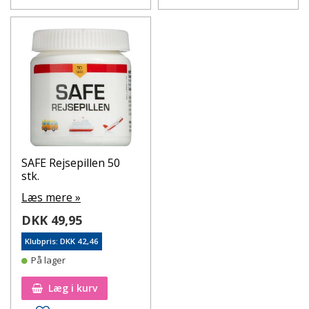
SAFE Rejsepillen 50
stk.
Læs mere »
DKK 49,95
Klubpris: DKK 42,46
På lager
Læg i kurv