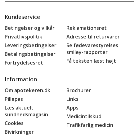
Kundeservice
Betingelser og vilkår
Reklamationsret
Privatlivspolitik
Adresse til returvarer
Leveringsbetingelser
Se fødevarestyrelses
smiley-rapporter
Betalingsbetingelser
Få teksten læst højt
Fortrydelsesret
Information
Om apotekeren.dk
Brochurer
Pillepas
Links
Læs aktuelt
Apps
sundhedsmagasin
Medicintilskud
Cookies
Trafikfarlig medicin
Bivirkninger