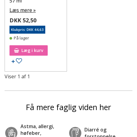
57 ml
Læs mere »
DKK 52,50
Klubpris: DKK 44,63
På lager
Læg i kurv
Tilføj til ønskeseddel
Viser
1
af
1
Få mere faglig viden her
Astma, allergi,
Diarré og
høfeber,
forstoppelse