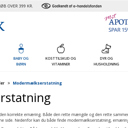
ØB OVER 399 KR.
G
BABY OG
KOSTTILSKUD OG
DYR OG
BØRN
VITAMINER
HUSHOLDNING
ler
Modermælkserstatning
statning
 får den korrekte ernæring. Både den rette mængde og den rette samme
enne side. Nedenfor kan du både finde modermælkserstatning, ernærin