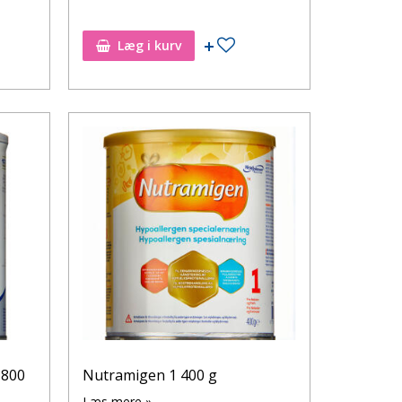
Tilføj til ønskeseddel
Læg i kurv
 800
Nutramigen 1 400 g
Læs mere »