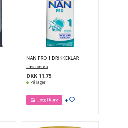
NAN PRO 1 DRIKKEKLAR
Læs mere »
DKK 11,75
På lager
øj til ønskeseddel
Tilføj til ønskeseddel
Læg i kurv