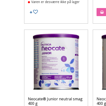
Varen er desværre ikke på lager
Tilføj til ønskeseddel
Neocate® Junior neutral smag
Neoca
400 g
400 