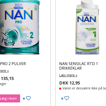
PRO 2 PULVER
NAN SENSILAC RTD 1
DRIKKEKLAR
ere »
Læs mere »
135,15
DKK 12,95
lager
Varen er desværre ikke på l
Tilføj til ønskeseddel
Tilføj til ønskeseddel
Læg i kurv