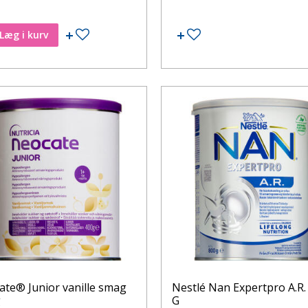
Tilføj til ønskeseddel
Tilføj til ønskeseddel
Læg i kurv
te® Junior vanille smag
Nestlé Nan Expertpro A.R.
g
G