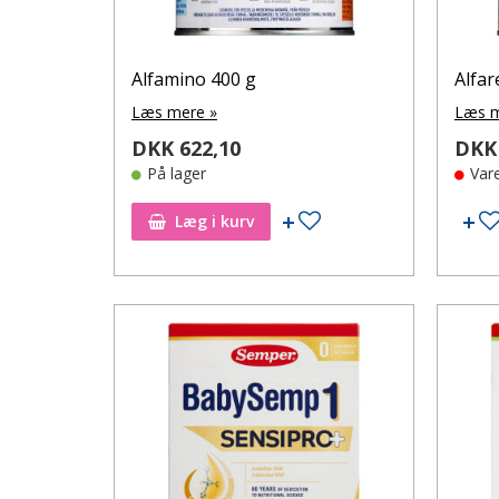
Alfamino 400 g
Alfar
Læs mere »
Læs m
DKK 622,10
DKK 
På lager
Var
Tilføj til ønskeseddel
Læg i kurv