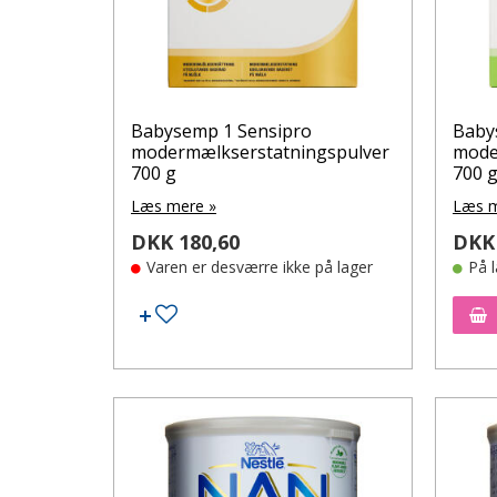
Babysemp 1 Sensipro
Baby
modermælkserstatningspulver
mode
700 g
700 
Læs mere »
Læs m
DKK 180,60
DKK 
Varen er desværre ikke på lager
På 
Tilføj til ønskeseddel