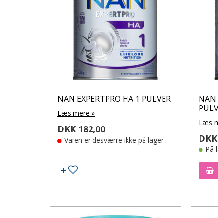
NAN EXPERTPRO HA 1 PULVER
NAN 
PULV
Læs mere »
Læs m
DKK 182,00
DKK 
Varen er desværre ikke på lager
På 
Tilføj til ønskeseddel