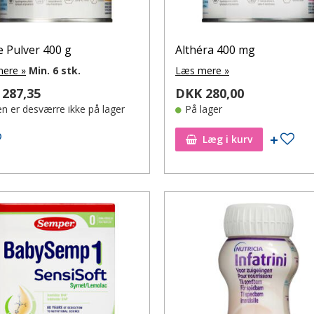
e Pulver 400 g
Althéra 400 mg
ere »
Min. 6 stk.
Læs mere »
287,35
DKK 280,00
en er desværre ikke på lager
På lager
Tilføj til ønskeseddel
Tilf
Læg i kurv