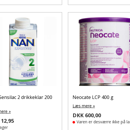
ensilac 2 drikkeklar 200
Neocate LCP 400 g
Læs mere »
ere »
DKK 600,00
12,95
Varen er desværre ikke på l
lager