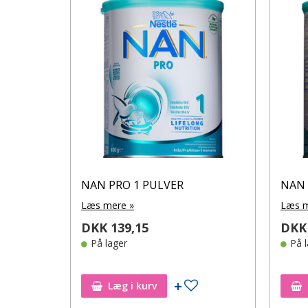
NAN PRO 1 PULVER
NAN 
Læs mere »
Læs m
DKK 139,15
DKK 
På lager
På 
Tilføj til ønskeseddel
Læg i kurv