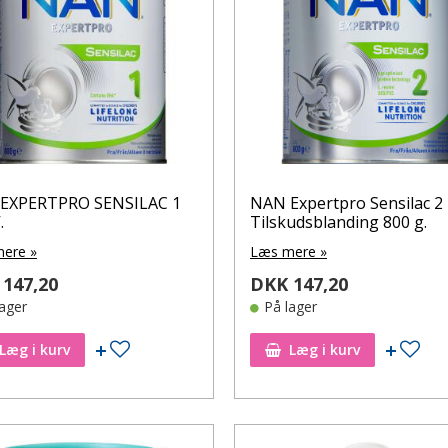
EXPERTPRO SENSILAC 1
NAN Expertpro Sensilac 2
.
Tilskudsblanding 800 g.
ere »
Læs mere »
147,20
DKK 147,20
lager
På lager
Tilføj til ønskeseddel
Tilf
Læg i kurv
Læg i kurv