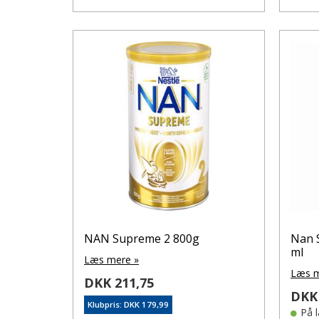
NAN Supreme 2 800g
Nan S
ml
Læs mere »
Læs m
DKK 211,75
DKK 
Klubpris: DKK 179,99
På 