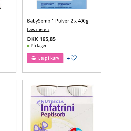
BabySemp 1 Pulver 2 x 400g
Læs mere »
DKK 165,85
På lager
øj til ønskeseddel
Tilføj til ønskeseddel
Læg i kurv