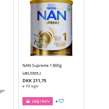
NAN Supreme 1 800g
Læs mere »
DKK 211,75
På lager
ager
Tilføj til ønskeseddel
Læg i kurv