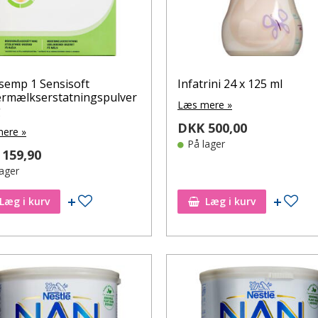
semp 1 Sensisoft
Infatrini 24 x 125 ml
rmælkserstatningspulver
Læs mere »
g
DKK 500,00
ere »
På lager
159,90
lager
Tilføj til ønskeseddel
Tilf
Læg i kurv
Læg i kurv