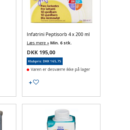
Infatrini Peptisorb 4 x 200 ml
Læs mere »
Min. 6 stk.
DKK 195,00
Klubpris: DKK 165,75
Varen er desværre ikke på lager
øj til ønskeseddel
Tilføj til ønskeseddel