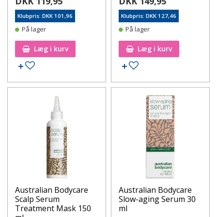
DKK 119,95
DKK 149,95
Klubpris: DKK 101,96
Klubpris: DKK 127,46
På lager
På lager
Læg i kurv
Læg i kurv
Tilføj til ønskeseddel
Tilføj til ønskeseddel
Australian Bodycare
Australian Bodycare
Scalp Serum
Slow-aging Serum 30
Treatment Mask 150
ml