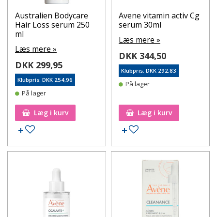
Australien Bodycare
Avene vitamin activ Cg
Hair Loss serum 250
serum 30ml
ml
Læs mere »
Læs mere »
DKK 344,50
DKK 299,95
Klubpris: DKK 292,83
Klubpris: DKK 254,96
På lager
På lager
Læg i kurv
Læg i kurv
Tilføj til ønskeseddel
Tilføj til ønskeseddel