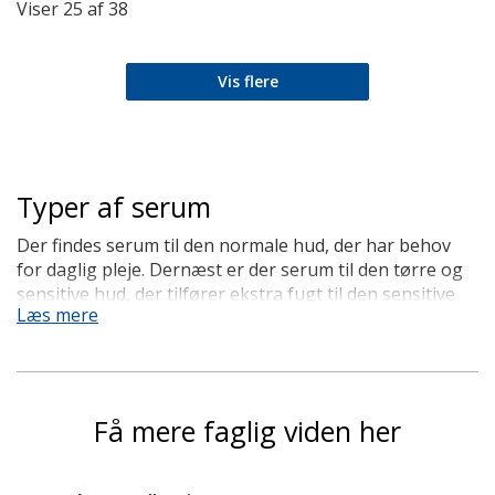
Viser
25
af
38
Vis flere
Typer af serum
Der findes serum til den normale hud, der har behov
for daglig pleje. Dernæst er der serum til den tørre og
sensitive hud, der tilfører ekstra fugt til den sensitive
Læs mere
hud. Serum til den modne hud reducerer synligheden af
aldringstegn. Derudover er der serum til den urene
hud, som reducerer synligheden af porer og mærker
efter akne. Serum fås i mange prisklasser, men da
serum er et koncentreret produkt, er det nok at
Få mere faglig viden her
anvende nogle få dråber serum. I en flaske serum er
der derfor serum til længere tid.