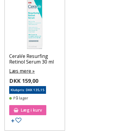
CeraVe Resurfing
Retinol Serum 30 ml
Læs mere »
DKK 159,00
Klubpris: DKK 135,15
På lager
Læg i kurv
Tilføj til ønskeseddel