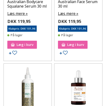
Australian Bodycare
Australian Face Serum
Squalane Serum 30 ml
30 ml
Læs mere »
Læs mere »
DKK 119,95
DKK 119,95
Klubpris: DKK 101,96
Klubpris: DKK 101,96
På lager
På lager
Læg i kurv
Læg i kurv
Tilføj til ønskeseddel
Tilføj til ønskeseddel