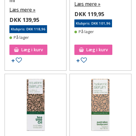
ml
Læs mere »
Læs mere »
DKK 119,95
DKK 139,95
Klubpris: DKK 101,96
Klubpris: DKK 118,96
På lager
På lager
Læg i kurv
Læg i kurv
Tilføj til ønskeseddel
Tilføj til ønskeseddel