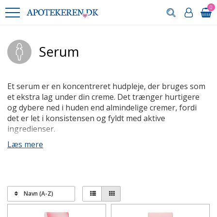
0
Serum
Et serum er en koncentreret hudpleje, der bruges som
et ekstra lag under din creme. Det trænger hurtigere
og dybere ned i huden end almindelige cremer, fordi
det er let i konsistensen og fyldt med aktive
ingredienser.
Læs mere
Hvad gør et serum anderledes end
en creme?
Serum er ikke ment som en erstatning for din dag- eller
natcreme, men som et supplement. Hvor cremer
Navn (A-Z)
beskytter og fugter huden i overfladen, arbejder
serummet i dybden. Det kan være fugtgivende,