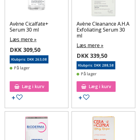
Avène Cicalfate+
Avène Cleanance A.H.A
Serum 30 ml
Exfoliating Serum 30
ml
Læs mere »
Læs mere »
DKK 309,50
DKK 339,50
Klubpris: DKK 263,08
Klubpris: DKK 288,58
På lager
På lager
Læg i kurv
Læg i kurv
Tilføj til ønskeseddel
Tilføj til ønskeseddel