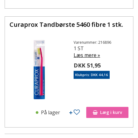
Curaprox Tandbørste 5460 fibre 1 stk.
Varenummer: 216896
1 ST
Læs mere »
DKK 51,95
Klubpris: DKK 44,16
På lager
Læg i kurv