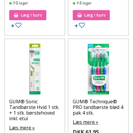
På lager
På lager
Læg i kurv
Læg i kurv
Tilføj til ønskeseddel
Tilføj til ønskeseddel
GUM® Sonic
GUM® Technique®
Tandbørste Hvid 1 stk.
PRO tandbørste blød 4
+ 1 stk. børstehoved
pak 4 stk.
inkl. etui
Læs mere »
Læs mere »
DKK 61,95