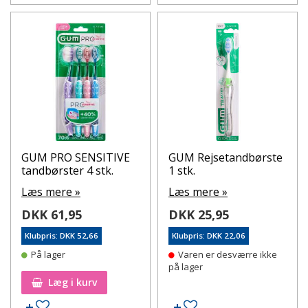
GUM PRO SENSITIVE
GUM Rejsetandbørste
tandbørster 4 stk.
1 stk.
Læs mere »
Læs mere »
DKK 61,95
DKK 25,95
Klubpris: DKK 52,66
Klubpris: DKK 22,06
På lager
Varen er desværre ikke
på lager
Læg i kurv
Tilføj til ønskeseddel
Tilføj til ønskeseddel