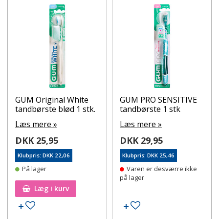
GUM Original White
GUM PRO SENSITIVE
tandbørste blød 1 stk.
tandbørste 1 stk
Læs mere »
Læs mere »
DKK 25,95
DKK 29,95
Klubpris: DKK 22,06
Klubpris: DKK 25,46
På lager
Varen er desværre ikke
på lager
Læg i kurv
Tilføj til ønskeseddel
Tilføj til ønskeseddel