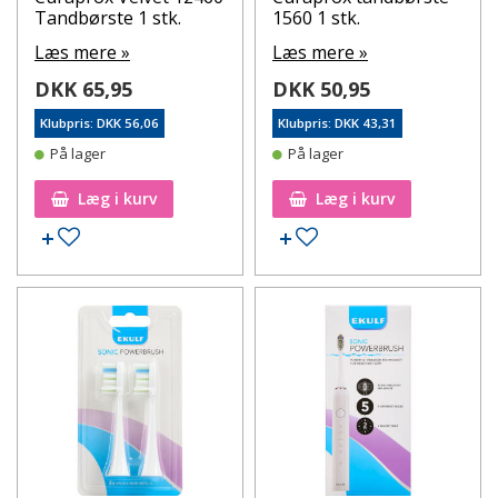
Tandbørste 1 stk.
1560 1 stk.
Læs mere »
Læs mere »
DKK 65,95
DKK 50,95
Klubpris: DKK 56,06
Klubpris: DKK 43,31
På lager
På lager
Læg i kurv
Læg i kurv
Tilføj til ønskeseddel
Tilføj til ønskeseddel