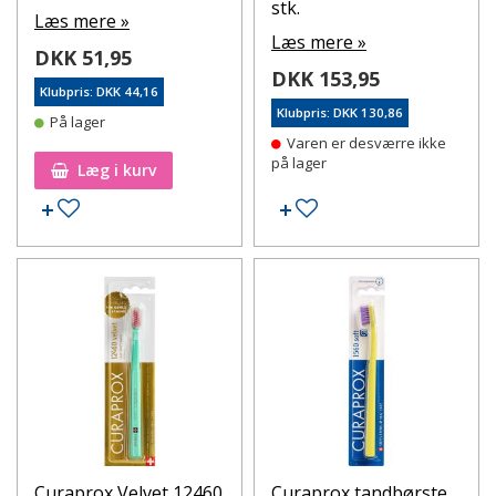
stk.
Læs mere »
Læs mere »
DKK 51,95
DKK 153,95
Klubpris: DKK 44,16
Klubpris: DKK 130,86
På lager
Varen er desværre ikke
på lager
Læg i kurv
Tilføj til ønskeseddel
Tilføj til ønskeseddel
Curaprox Velvet 12460
Curaprox tandbørste