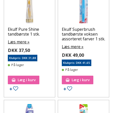
Ekulf Pure Shine
Ekulf Superbrush
tandbørste 1 stk.
tandbørste voksen
assorteret farver 1 stk.
Læs mere »
Læs mere »
DKK 37,50
DKK 49,00
Klubpris: DKK 31,88
Klubpris: DKK 41,65
På lager
På lager
Læg i kurv
Læg i kurv
Tilføj til ønskeseddel
Tilføj til ønskeseddel