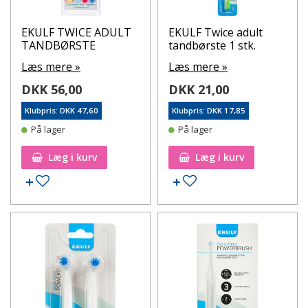
EKULF TWICE ADULT
EKULF Twice adult
TANDBØRSTE
tandbørste 1 stk.
Læs mere »
Læs mere »
DKK 56,00
DKK 21,00
Klubpris: DKK 47,60
Klubpris: DKK 17,85
På lager
På lager
Læg i kurv
Læg i kurv
Tilføj til ønskeseddel
Tilføj til ønskeseddel