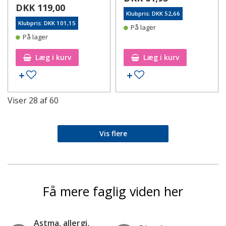
DKK 119,00
Klubpris: DKK 52,66
Klubpris: DKK 101,15
På lager
På lager
Læg i kurv
Læg i kurv
Tilføj til ønskeseddel
Tilføj til ønskeseddel
Viser
28
af
60
Vis flere
Få mere faglig viden her
Astma, allergi,