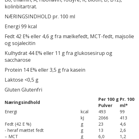
kolinbitartrat.
NÆRINGSINDHOLD pr. 100 ml
Energi 99 kcal
Fedt 42 E% eller 4,6 g fra mælkefedt, MCT-fedt, majsolie
og sojalecitin
Kulhydrat 44 E% eller 11 g fra glukosesirup og
saccharose
Protein 14 E% eller 3,5 g fra kasein
Laktose <0,5 g
Gluten Glutenfri
Per 100 g
Pr. 100
Næringsindhold
Pulver
ml*
Energi
kcal
493
99
kJ
2066
413
Fedt (42 E %)
g
23
4,6
- heraf mættet fedt
g
13
2,6
– MCT
g
6,0
1,2