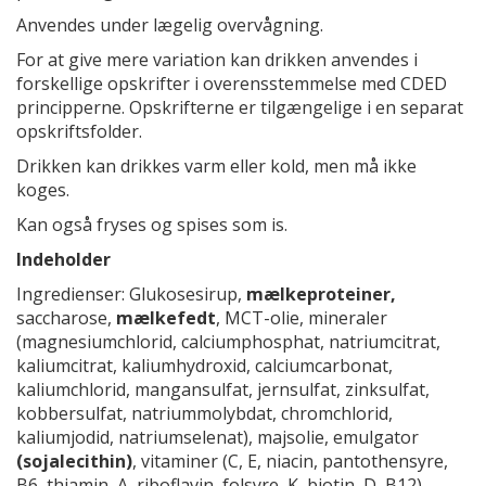
Anvendes under lægelig overvågning.
For at give mere variation kan drikken anvendes i
forskellige opskrifter i overensstemmelse med CDED
principperne. Opskrifterne er tilgængelige i en separat
opskriftsfolder.
Drikken kan drikkes varm eller kold, men må ikke
koges.
Kan også fryses og spises som is.
Indeholder
Ingredienser: Glukosesirup,
mælkeproteiner,
saccharose,
mælkefedt
, MCT-olie, mineraler
(magnesiumchlorid, calciumphosphat, natriumcitrat,
kaliumcitrat, kaliumhydroxid, calciumcarbonat,
kaliumchlorid, mangansulfat, jernsulfat, zinksulfat,
kobbersulfat, natriummolybdat, chromchlorid,
kaliumjodid, natriumselenat), majsolie, emulgator
(sojalecithin)
, vitaminer (C, E, niacin, pantothensyre,
B6, thiamin, A, riboflavin, folsyre, K, biotin, D, B12),