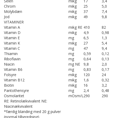
Selen
mikg
17
3,4
Chrom
mikg
25
5,0
Molybdæn
mikg
37
7,4
Jod
mikg
49
9,8
VITAMINER
Vitamin A
mikg RE
410
82
Vitamin D
mikg
4,9
0,98
Vitamin E
mg
6,5
1,3
Vitamin K
mikg
27
5,4
Vitamin C
mg
47
9,4
Thiamin
mg
0,59
0,12
Riboflavin
mg
0,64
0,13
Niacin
mg NE
9,8
2,0
Vitamin B6
mg
0,83
0,17
Folsyre
mikg
120
24
Vitamin B12
mikg
1,6
0,32
Biotin
mikg
16
3,2
Pantothensyre
mg
2,4
0,48
Osmolaritet
mOsm/L
290
290
RE: Retinolækvivalent NE:
Niacinækvivalent
*færdig blanding med 20 g pulver
(normal tilberedning)