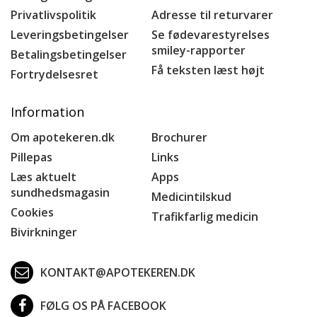
Privatlivspolitik
Adresse til returvarer
Leveringsbetingelser
Se fødevarestyrelses
smiley-rapporter
Betalingsbetingelser
Få teksten læst højt
Fortrydelsesret
Information
Om apotekeren.dk
Brochurer
Pillepas
Links
Læs aktuelt
Apps
sundhedsmagasin
Medicintilskud
Cookies
Trafikfarlig medicin
Bivirkninger
KONTAKT@APOTEKEREN.DK
FØLG OS PÅ FACEBOOK