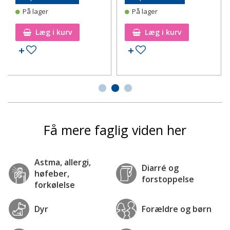
På lager
På lager
Læg i kurv
Læg i kurv
Tilføj til ønskeseddel
Tilføj til ønskeseddel
Få mere faglig viden her
Astma, allergi,
Diarré og
høfeber,
forstoppelse
forkølelse
Dyr
Forældre og børn