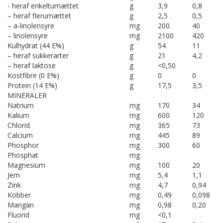
- heraf enkeltumættet
g
3,9
0,8
– heraf flerumættet
g
2,5
0,5
– a-linolensyre
mg
200
40
– linolensyre
mg
2100
420
Kulhydrat (44 E%)
g
54
11
– heraf sukkerarter
g
21
4,2
– heraf laktose
g
<0,50
Kostfibre (0 E%)
g
0
0
Protein (14 E%)
g
17,5
3,5
MINERALER
Natrium
mg
170
34
Kalium
mg
600
120
Chlorid
mg
365
73
Calcium
mg
445
89
Phosphor
mg
300
60
Phosphat
mg
Magnesium
mg
100
20
Jern
mg
5,4
1,1
Zink
mg
4,7
0,94
Kobber
mg
0,49
0,098
Mangan
mg
0,98
0,20
Fluorid
mg
<0,1