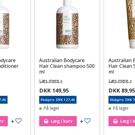
odycare
Australian Bodycare
Australian 
nditioner
Hair Clean shampoo 500
Hair Clean
ml
ml
Læs mere »
Læs mere »
DKK 149,95
DKK 89,9
7,46
Klubpris: DKK 127,46
Klubpris: DKK 
På lager
På lager
Tilføj til ønskeseddel
Tilføj til ønskeseddel
rv
Læg i kurv
Læg i 