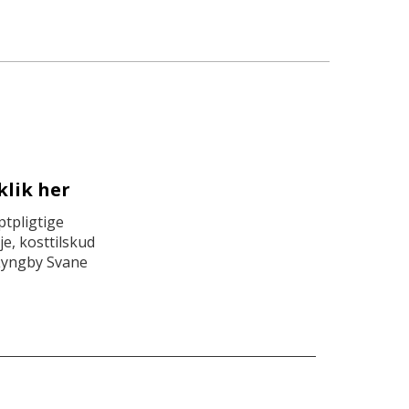
klik her
tpligtige
e, kosttilskud
Lyngby Svane