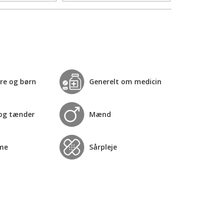
re og børn
Generelt om medicin
og tænder
Mænd
me
Sårpleje