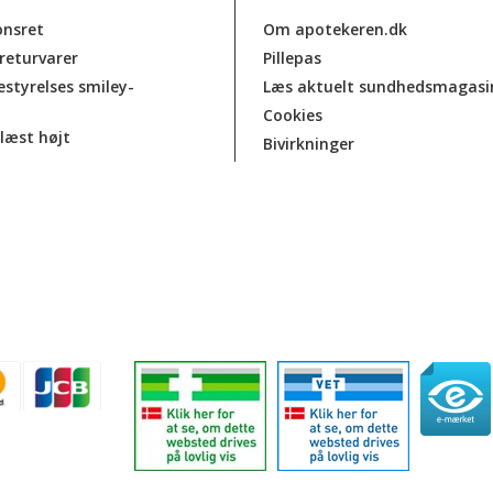
onsret
Om apotekeren.dk
 returvarer
Pillepas
estyrelses smiley-
Læs aktuelt sundhedsmagasi
Cookies
læst højt
Bivirkninger