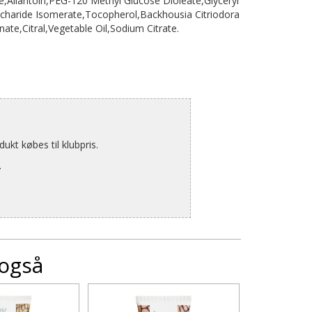
e,Allantoin,PEG-120 Methyl Glucose Dioleate,Glyceryl
charide Isomerate,Tocopherol,Backhousia Citriodora
ate,Citral,Vegetable Oil,Sodium Citrate.
kt købes til klubpris.
.
 også