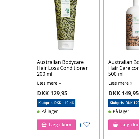
dycare
Australian Bodycare
Australian B
 ml
Hair Loss Conditioner
Hair Care co
200 ml
500 ml
Læs mere »
Læs mere »
DKK 129,95
DKK 149,95
96
Klubpris: DKK 110,46
Klubpris: DKK 12
På lager
På lager
Tilføj til ønskeseddel
Tilføj til ønskeseddel
Læg i kurv
Læg i ku