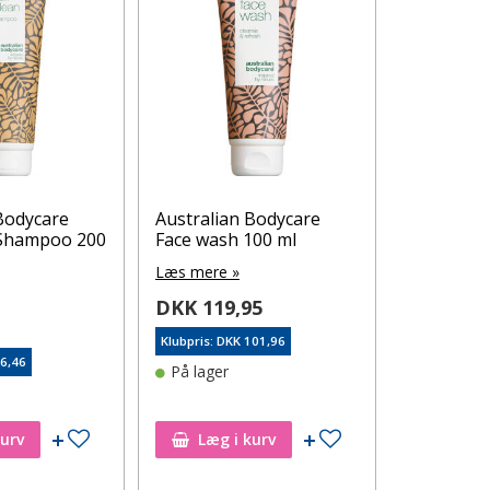
Bodycare
Australian Bodycare
Australia
 Shampoo 200
Face wash 100 ml
Hair Loss
200 ml
Læs mere »
Læs mere 
DKK 119,95
5
DKK 129
Klubpris: DKK 101,96
76,46
Klubpris: DK
På lager
På lager
Tilføj til ønskeseddel
Tilføj til ønskeseddel
kurv
Læg i kurv
Læg i