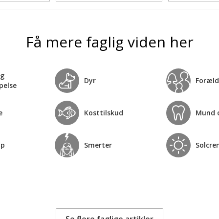
Få mere faglig viden her
og
Dyr
Foræld
pelse
e
Kosttilskud
Mund 
op
Smerter
Solcre
Se flere faglige artikler