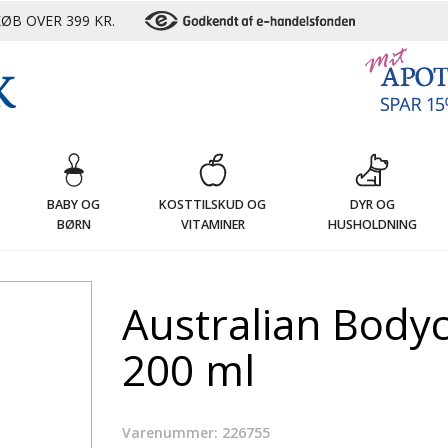
ØB OVER 399 KR.
G
BABY OG
KOSTTILSKUD OG
DYR OG
BØRN
VITAMINER
HUSHOLDNING
Australian Bodyc
200 ml
Varenummer: 226755