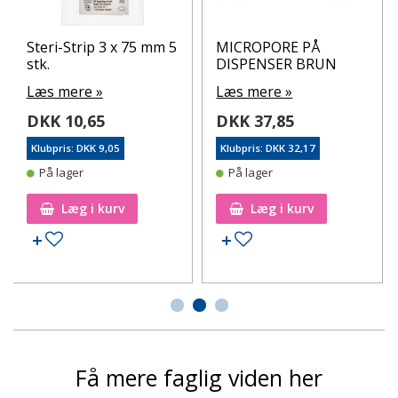
Steri-Strip 3 x 75 mm 5
MICROPORE PÅ
stk.
DISPENSER BRUN
Læs mere »
Læs mere »
DKK 10,65
DKK 37,85
Klubpris: DKK 9,05
Klubpris: DKK 32,17
På lager
På lager
Læg i kurv
Læg i kurv
Tilføj til ønskeseddel
Tilføj til ønskeseddel
Få mere faglig viden her