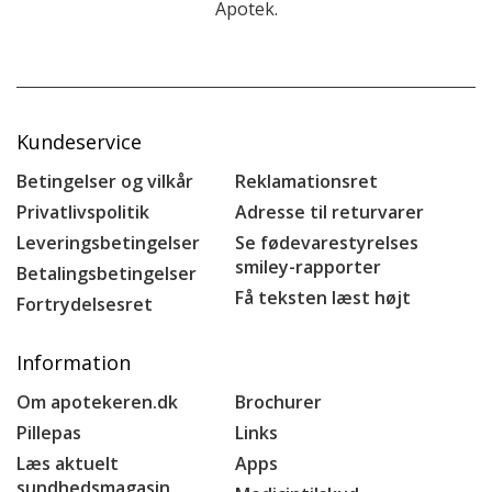
Apotek.
Kundeservice
Betingelser og vilkår
Reklamationsret
Privatlivspolitik
Adresse til returvarer
Leveringsbetingelser
Se fødevarestyrelses
smiley-rapporter
Betalingsbetingelser
Få teksten læst højt
Fortrydelsesret
Information
Om apotekeren.dk
Brochurer
Pillepas
Links
Læs aktuelt
Apps
sundhedsmagasin