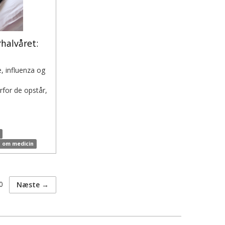
rhalvåret:
e, influenza og
i
for de opstår,
t om medicin
0
Næste →