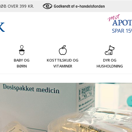
ØB OVER 399 KR.
G
BABY OG
KOSTTILSKUD OG
DYR OG
BØRN
VITAMINER
HUSHOLDNING