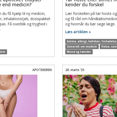
 end medicin?
kender du forskel
 du få hjælp til ny medicin,
Lær forskellen på tør hoste og
, inhalationstjek, dosispakket
og få råd om håndkøbsmedici
pas. Få overblik og tryghed i
og hvornår du bør søge læge.
…
Læs artiklen »
Astma, allergi, høfeber, forkølelse
Generelt om medicin
Helse, sun
icin
Mund og tænder
APOTEKEREN
28. marts ’25