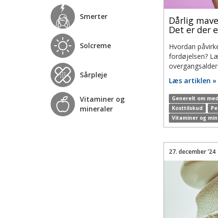
Smerter
Dårlig mav
Det er der 
Solcreme
Hvordan påvirk
fordøjelsen? L
overgangsalde
Sårpleje
Læs artiklen »
Vitaminer og
Generelt om med
mineraler
Kosttilskud
Pe
Vitaminer og min
27. december ’24