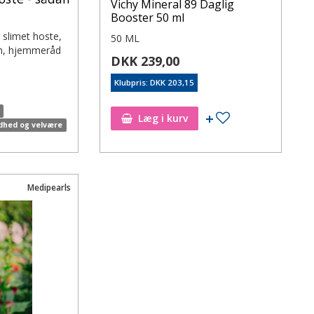
Vichy Mineral 89 Daglig
Booster 50 ml
 slimet hoste,
50 ML
n, hjemmeråd
DKK 239,00
Klubpris: DKK 203,15
Læg i kurv
dhed og velvære
Medipearls