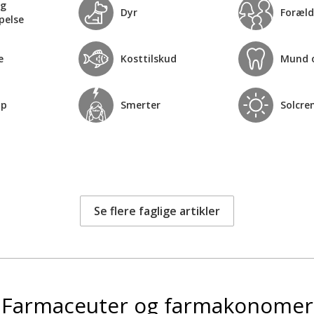
og
Dyr
Foræld
pelse
e
Kosttilskud
Mund 
op
Smerter
Solcre
Se flere faglige artikler
Farmaceuter og farmakonomer