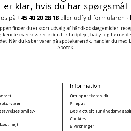
er klar, hvis du har spørgsmål
 os på
+45 40 20 28 18
eller udfyld formularen -
ppen finder du et stort udvalg af håndkøbslægemidler, recep
 kendte mærkevarer inden for hudpleje, baby- og børneplej
et. Når du køber varer på apotekeren.dk, handler du med 
Apotek.
Information
onsret
Om apotekeren.dk
 returvarer
Pillepas
estyrelses smiley-
Læs aktuelt sundhedsmagasi
Cookies
læst højt
Bivirkninger