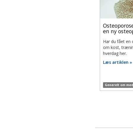
Osteoporose
en ny osteo
Har du fået en
om kost, trænin
hverdag her.
Læs artiklen »
Generelt om med