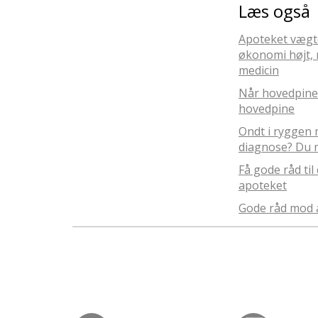
Læs også
Apoteket vægt
økonomi højt, 
medicin
Når hovedpinep
hovedpine
Ondt i ryggen
diagnose? Du m
Få gode råd ti
apoteket
Gode råd mod 