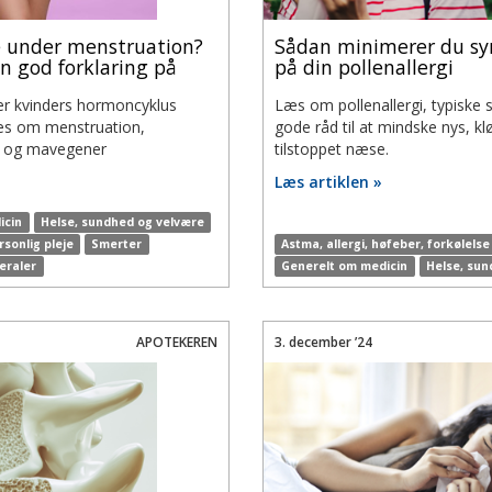
e under menstruation?
Sådan minimerer du s
en god forklaring på
på din pollenallergi
er kvinders hormoncyklus
Læs om pollenallergi, typisk
æs om menstruation,
gode råd til at mindske nys, k
r og mavegener
tilstoppet næse.
Læs artiklen »
icin
Helse, sundhed og velvære
rsonlig pleje
Smerter
Astma, allergi, høfeber, forkølelse
eraler
Generelt om medicin
Helse, sun
APOTEKEREN
3. december ’24