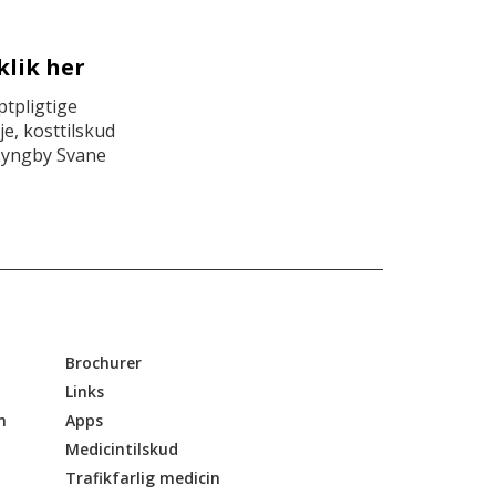
klik her
tpligtige
e, kosttilskud
Lyngby Svane
Brochurer
Links
n
Apps
Medicintilskud
Trafikfarlig medicin