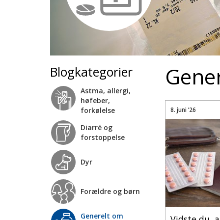
Gener
Blogkategorier
Astma, allergi,
høfeber,
forkølelse
8. juni ’26
Diarré og
forstoppelse
Dyr
Forældre og børn
Generelt om
Vidste du, 