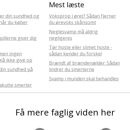
Mest læste
er din sundhed og
Voksprop i øret? Sådan fjerner
når du køber
du ørevoks skånsomt
Neglesvamp må aldrig
illerne giver dig
negligeres
Tør hoste eller slimet hoste -
 men ingen
sådan kender du forskel
å ikke give op
Brændt af brændenælder: Sådan
l din sundhed på
lindrer du smerterne
Svamp i munden skal behandles
akutte smerter
Få mere faglig viden her