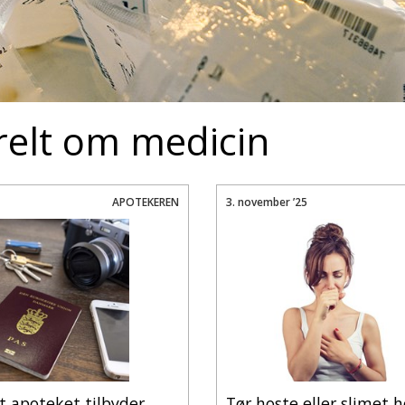
elt om medicin
APOTEKEREN
3. november ’25
at apoteket tilbyder
Tør hoste eller slimet 