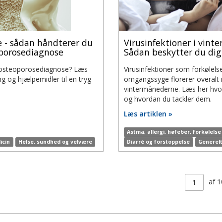
 - sådan håndterer du
Virusinfektioner i vinte
porosediagnose
Sådan beskytter du dig
 osteoporosediagnose? Læs
Virusinfektioner som forkølels
g og hjælpemidler til en tryg
omgangssyge florerer overalt 
vintermånederne. Læs her hvor
og hvordan du tackler dem.
Læs artiklen »
Astma, allergi, høfeber, forkølelse
icin
Helse, sundhed og velvære
Diarré og forstoppelse
Generel
Side
af
1
1