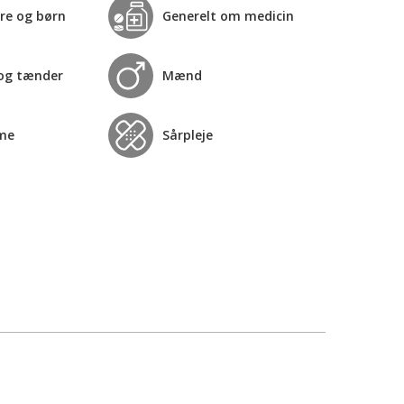
re og børn
Generelt om medicin
og tænder
Mænd
me
Sårpleje