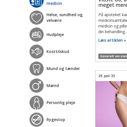
medicin
meget mere
På apoteket kan
Helse, sundhed og
medicinsamtaler
velvære
medicin og pille
din behandling
Hudpleje
Læs artiklen »
Kosttilskud
Generelt om med
Mund og tænder
29. juni ’25
Mænd
Personlig pleje
Rygestop