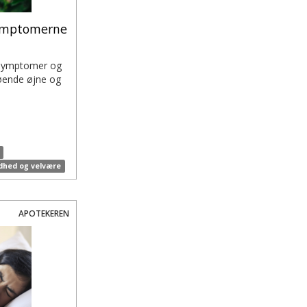
ymptomerne
e symptomer og
løende øjne og
dhed og velvære
APOTEKEREN