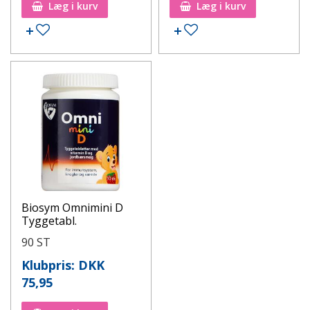
Læg i kurv
Læg i kurv
Biosym Omnimini D
Tyggetabl.
90 ST
Klubpris: DKK
75,95