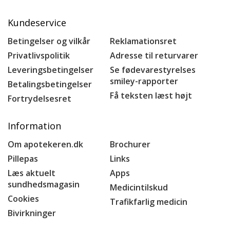
Kundeservice
Betingelser og vilkår
Reklamationsret
Privatlivspolitik
Adresse til returvarer
Leveringsbetingelser
Se fødevarestyrelses
smiley-rapporter
Betalingsbetingelser
Få teksten læst højt
Fortrydelsesret
Information
Om apotekeren.dk
Brochurer
Pillepas
Links
Læs aktuelt
Apps
sundhedsmagasin
Medicintilskud
Cookies
Trafikfarlig medicin
Bivirkninger