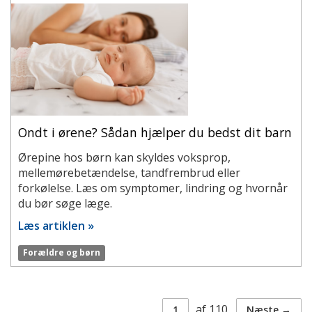
Ondt i ørene? Sådan hjælper du bedst dit barn
Ørepine hos børn kan skyldes voksprop,
mellemørebetændelse, tandfrembrud eller
forkølelse. Læs om symptomer, lindring og hvornår
du bør søge læge.
Læs artiklen »
Forældre og børn
Side
af
110
1
Næste →