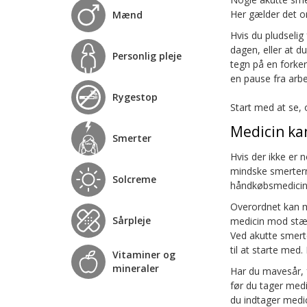
Her gælder det om
Mænd
Hvis du pludselig
dagen, eller at d
Personlig pleje
tegn på en forker
en pause fra arbe
Rygestop
Start med at se, 
Medicin ka
Smerter
Hvis der ikke er 
mindske smertern
Solcreme
håndkøbsmedicin,
Overordnet kan m
Sårpleje
medicin mod stær
Ved akutte smerte
til at starte med
Vitaminer og
mineraler
Har du mavesår, f
før du tager med
du indtager medi