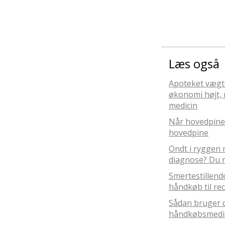
Læs også
Apoteket vægt
økonomi højt, 
medicin
Når hovedpinep
hovedpine
Ondt i ryggen
diagnose? Du m
Smertestillende
håndkøb til re
Sådan bruger d
håndkøbsmedi