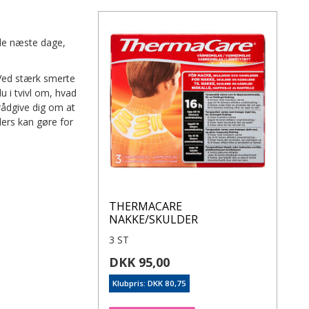
 de næste dage,
 Ved stærk smerte
u i tvivl om, hvad
rådgive dig om at
ers kan gøre for
THERMACARE
NAKKE/SKULDER
3 ST
DKK 95,00
Klubpris: DKK 80,75