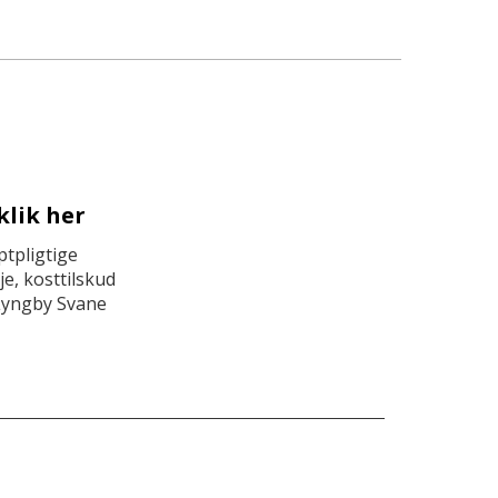
klik her
tpligtige
e, kosttilskud
Lyngby Svane