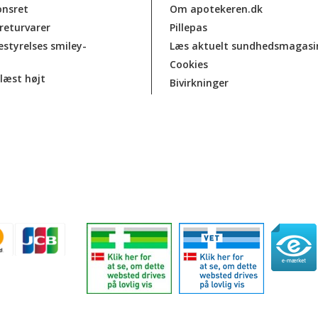
onsret
Om apotekeren.dk
 returvarer
Pillepas
estyrelses smiley-
Læs aktuelt sundhedsmagasi
Cookies
læst højt
Bivirkninger