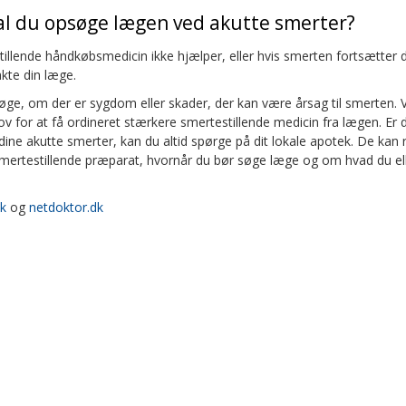
al du opsøge lægen ved akutte smerter?
tillende håndkøbsmedicin ikke hjælper, eller hvis smerten fortsætter
akte din læge.
øge, om der er sygdom eller skader, der kan være årsag til smerten.
ov for at få ordineret stærkere smertestillende medicin fra lægen. Er d
dine akutte smerter, kan du altid spørge på dit lokale apotek. De kan 
smertestillende præparat, hvornår du bør søge læge og om hvad du ell
dk
og
netdoktor.dk