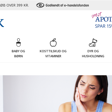
ØB OVER 399 KR.
G
BABY OG
KOSTTILSKUD OG
DYR OG
BØRN
VITAMINER
HUSHOLDNING