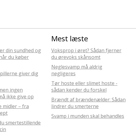
Mest læste
er din sundhed og
Voksprop i øret? Sådan fjerner
når du køber
du ørevoks skånsomt
Neglesvamp må aldrig
illerne giver dig
negligeres
Tør hoste eller slimet hoste -
 men ingen
sådan kender du forskel
å ikke give op
Brændt af brændenælder: Sådan
 midler – fra
lindrer du smerterne
cept
Svamp i munden skal behandles
u smertestillende
cin