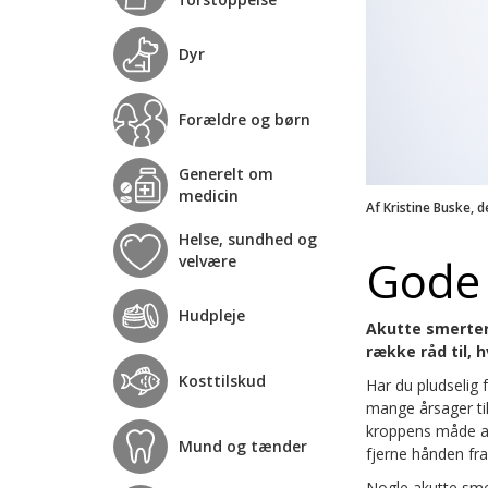
Dyr
Forældre og børn
Generelt om
medicin
Af Kristine Buske, d
Helse, sundhed og
Gode 
velvære
Hudpleje
Akutte smerter 
række råd til, 
Kosttilskud
Har du pludselig 
mange årsager til
kroppens måde at
Mund og tænder
fjerne hånden fra
Nogle akutte sme