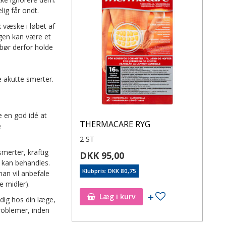
lig får ondt.
k væske i løbet af
yggen kan være et
 bør derfor holde
e akutte smerter.
e en god idé at
THERMACARE RYG
e
2 ST
merter, kraftig
DKK 95,00
 kan behandles.
Klubpris: DKK 80,75
an vil anbefale
 midler).
Læg i kurv
dig hos din læge,
roblemer, inden