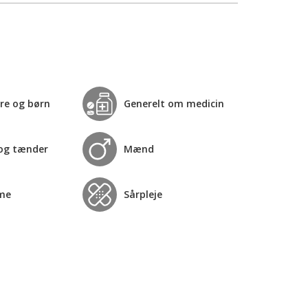
re og børn
Generelt om medicin
og tænder
Mænd
me
Sårpleje