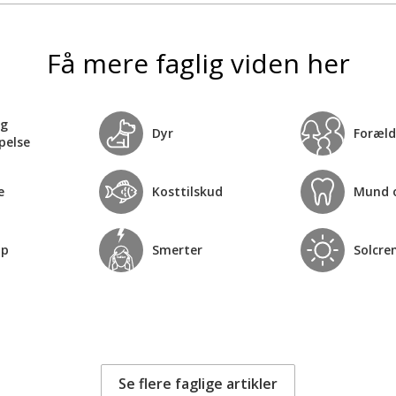
Få mere faglig viden her
og
Dyr
Foræld
pelse
e
Kosttilskud
Mund 
op
Smerter
Solcre
Se flere faglige artikler