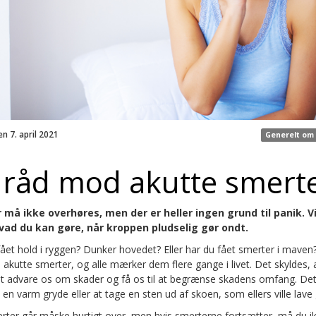
en 7. april 2021
Generelt om
råd mod akutte smert
må ikke overhøres, men der er heller ingen grund til panik. V
hvad du kan gøre, når kroppen pludselig gør ondt.
fået hold i ryggen? Dunker hovedet? Eller har du fået smerter i mave
 akutte smerter, og alle mærker dem flere gange i livet. Det skyldes, 
 advare os om skader og få os til at begrænse skadens omfang. Det
 en varm gryde eller at tage en sten ud af skoen, som ellers ville lave
rter går måske hurtigt over, men hvis smerterne fortsætter, må du i