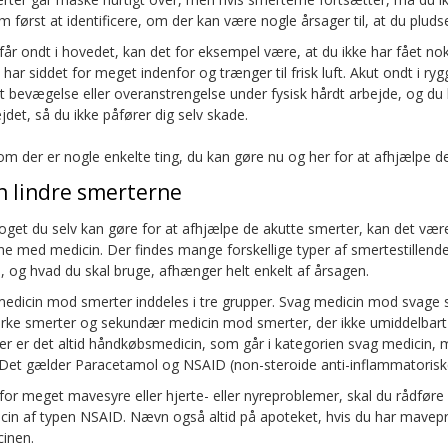
 først at identificere, om der kan være nogle årsager til, at du pludse
 får ondt i hovedet, kan det for eksempel være, at du ikke har fået no
u har siddet for meget indenfor og trænger til frisk luft. Akut ondt i r
t bevægelse eller overanstrengelse under fysisk hårdt arbejde, og du
jdet, så du ikke påfører dig selv skade.
om der er nogle enkelte ting, du kan gøre nu og her for at afhjælpe d
n lindre smerterne
noget du selv kan gøre for at afhjælpe de akutte smerter, kan det vær
e med medicin. Der findes mange forskellige typer af smertestillend
 og hvad du skal bruge, afhænger helt enkelt af årsagen.
edicin mod smerter inddeles i tre grupper. Svag medicin mod svage s
ke smerter og sekundær medicin mod smerter, der ikke umiddelbart
r er det altid håndkøbsmedicin, som går i kategorien svag medicin, m
. Det gælder Paracetamol og NSAID (non-steroide anti-inflammatoriske
or meget mavesyre eller hjerte- eller nyreproblemer, skal du rådføre 
icin af typen NSAID. Nævn også altid på apoteket, hvis du har mavep
cinen.