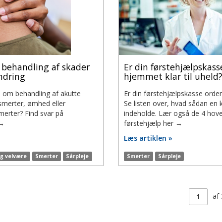
l behandling af skader
Er din førstehjælpskasse
ndring
hjemmet klar til uheld
e om behandling af akutte
Er din førstehjælpskasse orden
smerter, ømhed eller
Se listen over, hvad sådan en 
merter? Find svar på
indeholde. Lær også de 4 ho
 →
førstehjælp her →
Læs artiklen »
og velvære
Smerter
Sårpleje
Smerter
Sårpleje
Side
af
1