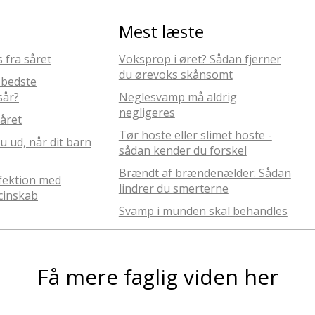
Mest læste
 fra såret
Voksprop i øret? Sådan fjerner
du ørevoks skånsomt
 bedste
sår?
Neglesvamp må aldrig
negligeres
året
Tør hoste eller slimet hoste -
u ud, når dit barn
sådan kender du forskel
Brændt af brændenælder: Sådan
fektion med
lindrer du smerterne
cinskab
Svamp i munden skal behandles
Få mere faglig viden her