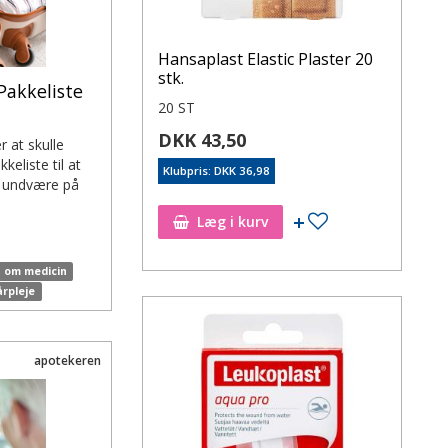
Hansaplast Elastic Plaster 20
stk.
Pakkeliste
20 ST
DKK 43,50
r at skulle
keliste til at
Klubpris: DKK 36,98
n undvære på
Læg i kurv
t om medicin
årpleje
apotekeren