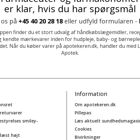
er klar, hvis du har spørgsmål
 os på
+45 40 20 28 18
eller udfyld formularen -
ppen finder du et stort udvalg af håndkøbslægemidler, recep
 kendte mærkevarer inden for hudpleje, baby- og børneplej
et. Når du køber varer på apotekeren.dk, handler du med 
Apotek.
Information
onsret
Om apotekeren.dk
 returvarer
Pillepas
estyrelses smiley-
Læs aktuelt sundhedsmagasi
Cookies
læst højt
Bivirkninger