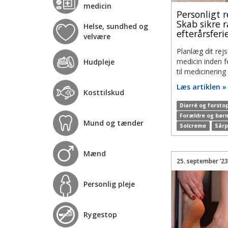
medicin
Personligt r
Skab sikre 
Helse, sundhed og
efterårsferi
velvære
Planlæg dit rej
medicin inden f
Hudpleje
til medicinering 
Læs artiklen »
Kosttilskud
Diarré og forsto
Forældre og bør
Mund og tænder
Solcreme
Sårp
Mænd
25. september ’23
Personlig pleje
Rygestop