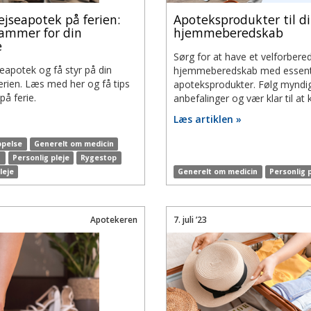
ejseapotek på ferien:
Apoteksprodukter til di
rammer for din
hjemmeberedskab
e
Sørg for at have et velforbere
seapotek og få styr på din
hjemmeberedskab med essenti
erien. Læs med her og få tips
apoteksprodukter. Følg myndi
på ferie.
anbefalinger og vær klar til at 
Læs artiklen »
ppelse
Generelt om medicin
n
Personlig pleje
Rygestop
leje
Generelt om medicin
Personlig 
Apotekeren
7. juli ’23