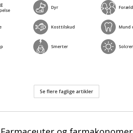
og
Dyr
Foræld
pelse
e
Kosttilskud
Mund 
op
Smerter
Solcre
Se flere faglige artikler
Farmaceuter og farmakonomer