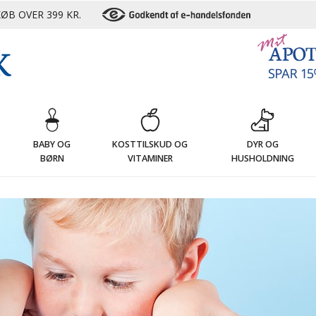
ØB OVER 399 KR.
G
BABY OG
KOSTTILSKUD OG
DYR OG
BØRN
VITAMINER
HUSHOLDNING