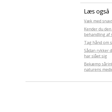
Læs også
Væk med snavs
Kender du den
behandling af 
Tag hånd om s
Sådan rykker d
har slået sig
Bekæmp sårin
naturens medi