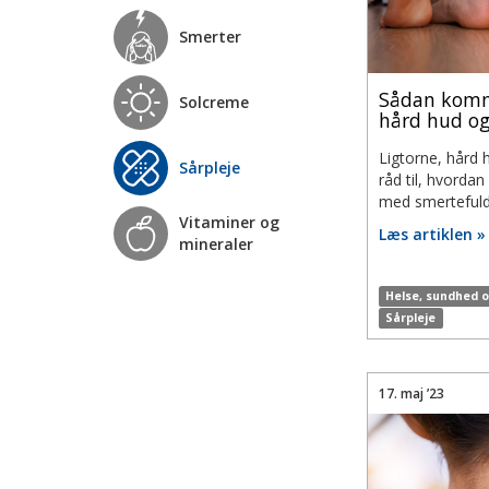
Smerter
Sådan komm
Solcreme
hård hud o
Ligtorne, hård 
Sårpleje
råd til, hvorda
med smertefulde
Vitaminer og
Læs artiklen »
mineraler
Helse, sundhed 
Sårpleje
17. maj ’23