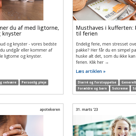
er du af med ligtorne,
Musthaves i kufferten: 
g knyster
til ferien
hud og knyster - vores bedste
Endelig ferie, men stresset ove
n du undgår eller kommer af
pakke? Her får du en simpel pak
 ligtorne og knyster.
huske alt det, som du ikke ka
ferien. Klik her →
Læs artiklen »
og velvære
Personlig pleje
Diarré og forstoppelse
Generel
Forældre og børn
Solcreme
S
apotekeren
31. marts ’23