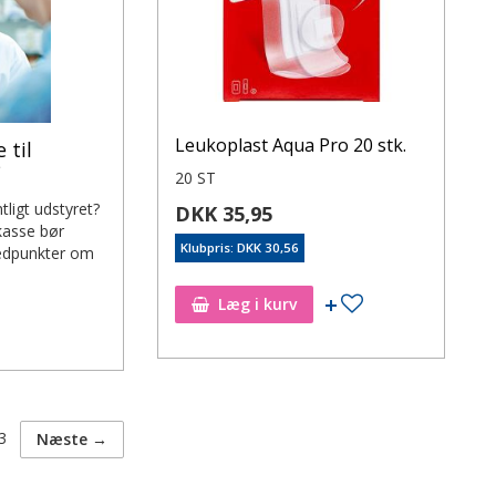
Leukoplast Aqua Pro 20 stk.
 til
?
20 ST
tligt udstyret?
DKK 35,95
kasse bør
Klubpris: DKK 30,56
vedpunkter om
Læg i kurv
3
Næste →