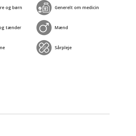
re og børn
Generelt om medicin
og tænder
Mænd
me
Sårpleje