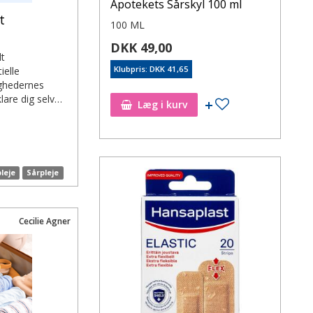
Apotekets Sårskyl 100 ml
t
100 ML
DKK 49,00
dt
Klubpris: DKK 41,65
elle
ghedernes
klare dig selv…
Læg i kurv
pleje
Sårpleje
Cecilie Agner