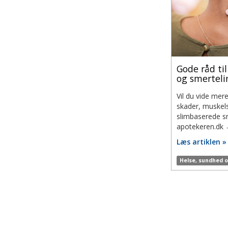
Gode råd ti
og smerteli
Vil du vide mer
skader, muskel
slimbaserede s
apotekeren.dk
Læs artiklen »
Helse, sundhed 