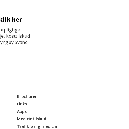
klik her
tpligtige
e, kosttilskud
Lyngby Svane
Brochurer
Links
n
Apps
Medicintilskud
Trafikfarlig medicin