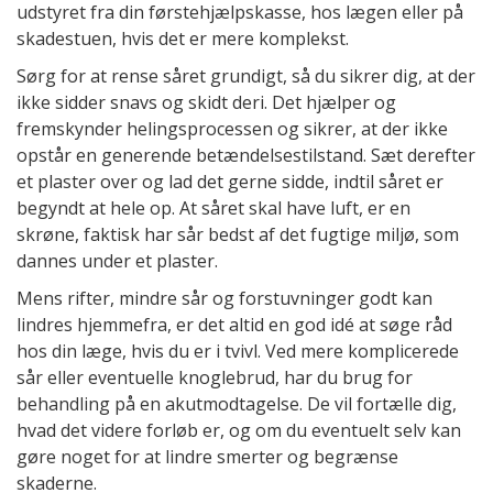
udstyret fra din førstehjælpskasse, hos lægen eller på
skadestuen, hvis det er mere komplekst.
Sørg for at rense såret grundigt, så du sikrer dig, at der
ikke sidder snavs og skidt deri. Det hjælper og
fremskynder helingsprocessen og sikrer, at der ikke
opstår en generende betændelsestilstand. Sæt derefter
et plaster over og lad det gerne sidde, indtil såret er
begyndt at hele op. At såret skal have luft, er en
skrøne, faktisk har sår bedst af det fugtige miljø, som
dannes under et plaster.
Mens rifter, mindre sår og forstuvninger godt kan
lindres hjemmefra, er det altid en god idé at søge råd
hos din læge, hvis du er i tvivl. Ved mere komplicerede
sår eller eventuelle knoglebrud, har du brug for
behandling på en akutmodtagelse. De vil fortælle dig,
hvad det videre forløb er, og om du eventuelt selv kan
gøre noget for at lindre smerter og begrænse
skaderne.