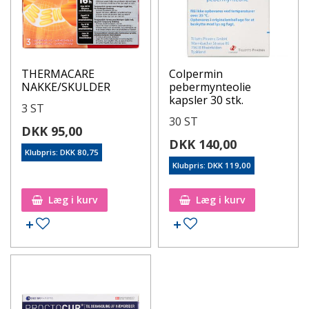
THERMACARE
Colpermin
NAKKE/SKULDER
pebermynteolie
kapsler 30 stk.
3 ST
30 ST
DKK 95,00
DKK 140,00
Klubpris: DKK 80,75
Klubpris: DKK 119,00
Læg i kurv
Læg i kurv