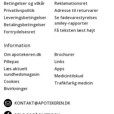
Betingelser og vilkår
Reklamationsret
Privatlivspolitik
Adresse til returvarer
Leveringsbetingelser
Se fødevarestyrelses
smiley-rapporter
Betalingsbetingelser
Få teksten læst højt
Fortrydelsesret
Information
Om apotekeren.dk
Brochurer
Pillepas
Links
Læs aktuelt
Apps
sundhedsmagasin
Medicintilskud
Cookies
Trafikfarlig medicin
Bivirkninger
KONTAKT@APOTEKEREN.DK