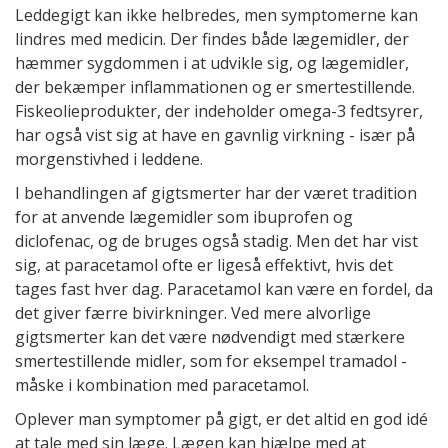
Leddegigt kan ikke helbredes, men symptomerne kan
lindres med medicin. Der findes både lægemidler, der
hæmmer sygdommen i at udvikle sig, og lægemidler,
der bekæmper inflammationen og er smertestillende.
Fiskeolieprodukter, der indeholder omega-3 fedtsyrer,
har også vist sig at have en gavnlig virkning - især på
morgenstivhed i leddene.
I behandlingen af gigtsmerter har der været tradition
for at anvende lægemidler som ibuprofen og
diclofenac, og de bruges også stadig. Men det har vist
sig, at paracetamol ofte er ligeså effektivt, hvis det
tages fast hver dag. Paracetamol kan være en fordel, da
det giver færre bivirkninger. Ved mere alvorlige
gigtsmerter kan det være nødvendigt med stærkere
smertestillende midler, som for eksempel tramadol -
måske i kombination med paracetamol.
Oplever man symptomer på gigt, er det altid en god idé
at tale med sin læge. Lægen kan hjælpe med at