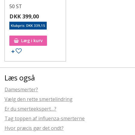
50 ST
DKK 399,00
Klubpris: DKK 339,15
Læg i kurv
Læs også
Damesmerter?
Vælg den rette smertelindring
Er du smerteekspert…?
Tag toppen af influenza-smerterne
Hvor præcis gør det ondt?