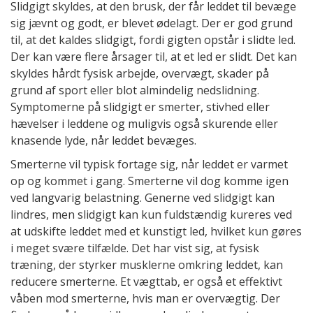
Slidgigt skyldes, at den brusk, der får leddet til bevæge
sig jævnt og godt, er blevet ødelagt. Der er god grund
til, at det kaldes slidgigt, fordi gigten opstår i slidte led.
Der kan være flere årsager til, at et led er slidt. Det kan
skyldes hårdt fysisk arbejde, overvægt, skader på
grund af sport eller blot almindelig nedslidning.
Symptomerne på slidgigt er smerter, stivhed eller
hævelser i leddene og muligvis også skurende eller
knasende lyde, når leddet bevæges.
Smerterne vil typisk fortage sig, når leddet er varmet
op og kommet i gang. Smerterne vil dog komme igen
ved langvarig belastning. Generne ved slidgigt kan
lindres, men slidgigt kan kun fuldstændig kureres ved
at udskifte leddet med et kunstigt led, hvilket kun gøres
i meget svære tilfælde. Det har vist sig, at fysisk
træning, der styrker musklerne omkring leddet, kan
reducere smerterne. Et vægttab, er også et effektivt
våben mod smerterne, hvis man er overvægtig. Der