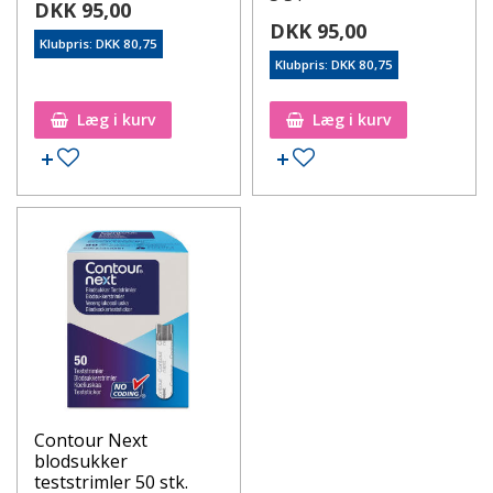
DKK 95,00
DKK 95,00
Klubpris: DKK 80,75
Klubpris: DKK 80,75
Læg i kurv
Læg i kurv
Contour Next
blodsukker
teststrimler 50 stk.