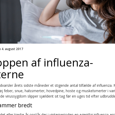
n 4. august 2017
oppen af influenza-
terne
ndvarsler årets sidste måneder et stigende antal tilfælde af influenza
j feber, snue, halssmerter, hovedpine, hoste og muskelsmerter i vari
e virussygdom slipper sjældent sit tag før en uges tid efter udbrudde
rammer bredt
et eller tredje år opstår der i vinterperioden en egentlig influenza-e