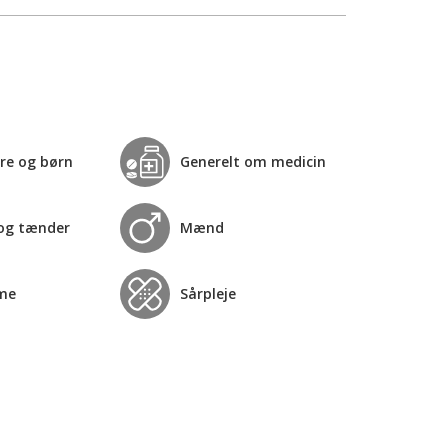
re og børn
Generelt om medicin
og tænder
Mænd
me
Sårpleje