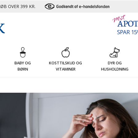
ØB OVER 399 KR.
G
BABY OG
KOSTTILSKUD OG
DYR OG
BØRN
VITAMINER
HUSHOLDNING