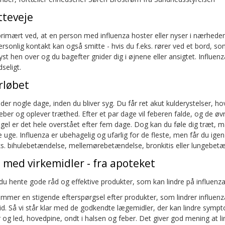
teveje
rimært ved, at en person med influenza hoster eller nyser i nærheden 
sonlig kontakt kan også smitte - hvis du f.eks. rører ved et bord, so
yst hen over og du bagefter gnider dig i øjnene eller ansigtet. Influenz
seligt.
rløbet
 der nogle dage, inden du bliver syg. Du får ret akut kulderystelser, h
eber og oplever træthed. Efter et par dage vil feberen falde, og de 
egel er det hele overstået efter fem dage. Dog kan du føle dig træt, m
 uge. Influenza er ubehagelig og ufarlig for de fleste, men får du igen
ks. bihulebetændelse, mellemørebetændelse, bronkitis eller lungebet
 med virkemidler - fra apoteket
du hente gode råd og effektive produkter, som kan lindre på influe
kommer en stigende efterspørgsel efter produkter, som lindrer influe
. Så vi står klar med de godkendte lægemidler, der kan lindre sym
 og led, hovedpine, ondt i halsen og feber. Det giver god mening at l