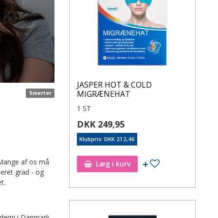
JASPER HOT & COLD
MIGRÆNEHAT
Smerter
1 ST
DKK 249,95
Klubpris: DKK 212,46
. Mange af os må
Læg i kurv
eret grad - og
t.
pidemi i Danmark.