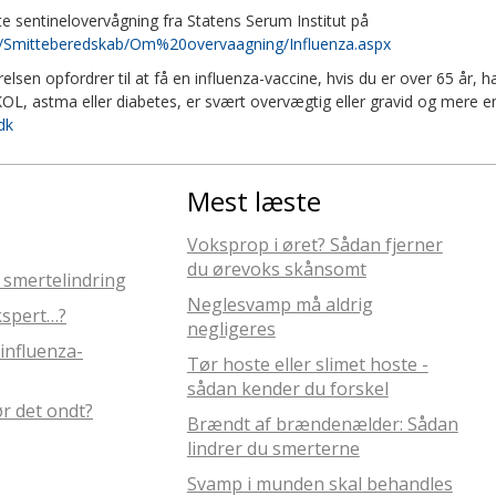
e sentinelovervågning fra Statens Serum Institut på
dk/Smitteberedskab/Om%20overvaagning/Influenza.aspx
lsen opfordrer til at få en influenza-vaccine, hvis du er over 65 år, h
L, astma eller diabetes, er svært overvægtig eller gravid og mere e
dk
Mest læste
Voksprop i øret? Sådan fjerner
du ørevoks skånsomt
 smertelindring
Neglesvamp må aldrig
kspert…?
negligeres
influenza-
Tør hoste eller slimet hoste -
sådan kender du forskel
r det ondt?
Brændt af brændenælder: Sådan
lindrer du smerterne
Svamp i munden skal behandles