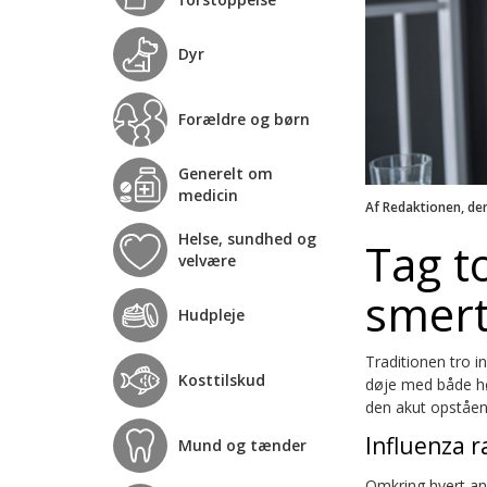
Dyr
Forældre og børn
Generelt om
medicin
Af Redaktionen, de
Helse, sundhed og
Tag t
velvære
smer
Hudpleje
Traditionen tro i
Kosttilskud
døje med både hø
den akut opståend
Influenza 
Mund og tænder
Omkring hvert and