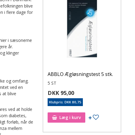
efolkningen blive
 i flere dage for
emier i sæsonerne
ere år.
og klinger
ABBLO Ægløsningstest 5 stk.
yrke og omfang.
5 ST
nitet ved en
DKK 95,00
 at blive
Klubpris: DKK 80,75
ares ved at holde
som diabetes,
Læg i kurv
igt forløb, når de
uenza mellem
*.