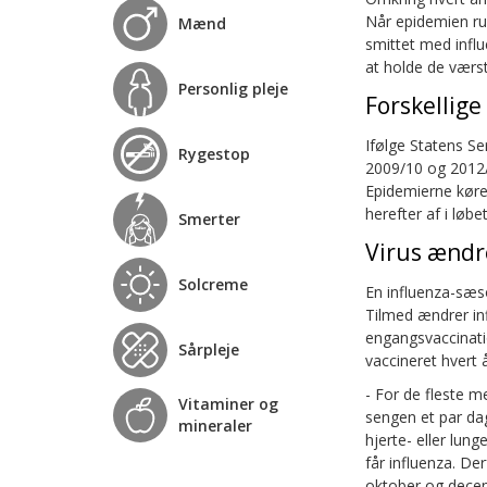
Når epidemien ru
Mænd
smittet med influ
at holde de værs
Personlig pleje
Forskellige
Ifølge Statens Se
Rygestop
2009/10 og 2012/1
Epidemierne køre
herefter af i løb
Smerter
Virus ændr
Solcreme
En influenza-sæso
Tilmed ændrer in
engangsvaccinatio
Sårpleje
vaccineret hvert å
- For de fleste 
Vitaminer og
sengen et par da
mineraler
hjerte- eller lun
får influenza. De
oktober og decem