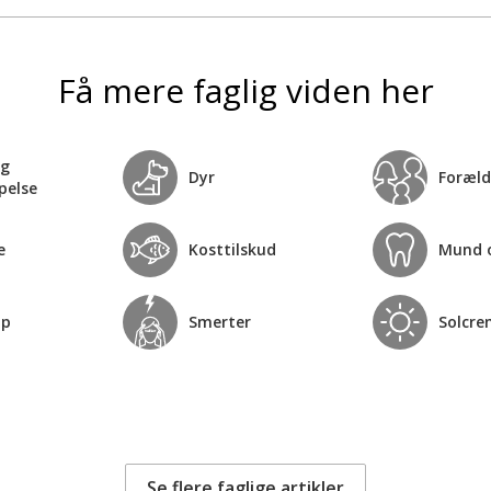
Få mere faglig viden her
og
Dyr
Foræld
pelse
e
Kosttilskud
Mund 
op
Smerter
Solcre
Se flere faglige artikler