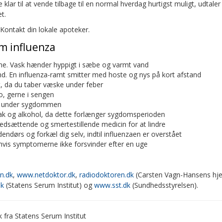
 klar til at vende tilbage til en normal hverdag hurtigst muligt, udtaler
t.
 Kontakt din lokale apoteker.
m influenza
ne. Vask hænder hyppigt i sæbe og varmt vand
nd. En influenza-ramt smitter med hoste og nys på kort afstand
gt, da du taber væske under feber
ro, gerne i sengen
 under sygdommen
k og alkohol, da dette forlænger sygdomsperioden
edsættende og smertestillende medicin for at lindre
dendørs og forkæl dig selv, indtil influenzaen er overstået
hvis symptomerne ikke forsvinder efter en uge
n.dk
,
www.netdoktor.dk
,
radiodoktoren.dk
(Carsten Vagn-Hansens hj
dk
(Statens Serum Institut) og
www.sst.dk
(Sundhedsstyrelsen).
k fra Statens Serum Institut