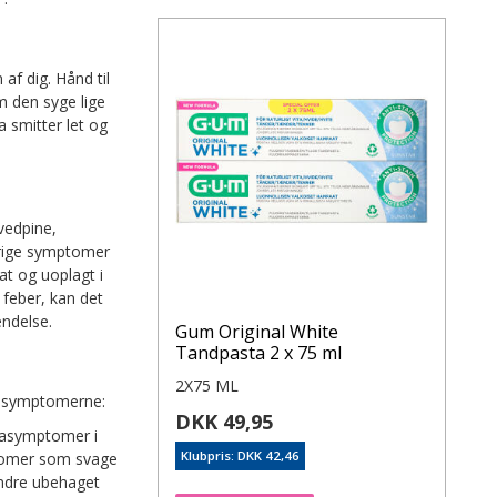
af dig. Hånd til
m den syge lige
a smitter let og
ovedpine,
øvrige symptomer
at og uoplagt i
 feber, kan det
ændelse.
Gum Original White
Tandpasta 2 x 75 ml
2X75 ML
nzasymptomerne:
DKK 49,95
nzasymptomer i
Klubpris: DKK 42,46
ptomer som svage
indre ubehaget