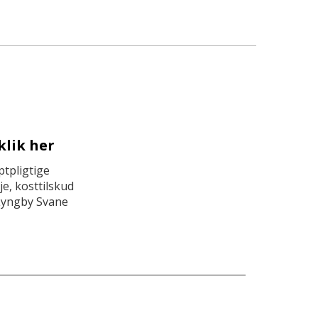
klik her
tpligtige
e, kosttilskud
Lyngby Svane