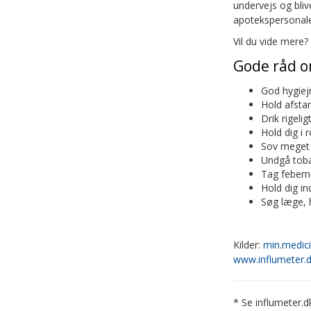
undervejs og blive
apotekspersonale
Vil du vide mere?
Gode råd o
God hygiej
Hold afsta
Drik rigeli
Hold dig i 
Sov meget
Undgå toba
Tag febern
Hold dig in
Søg læge, 
Kilder:
min.medici
www.influmeter.
* Se influmeter.d