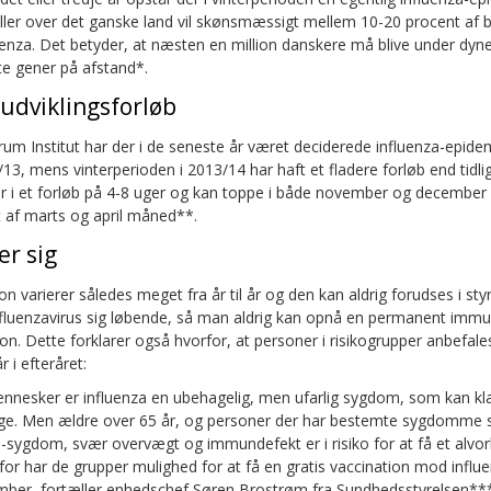
ller over det ganske land vil skønsmæssigt mellem 10-20 procent af b
enza. Det betyder, at næsten en million danskere må blive under dynen
te gener på afstand*.
 udviklingsforløb
rum Institut har der i de seneste år været deciderede influenza-epid
3, mens vinterperioden i 2013/14 har haft et fladere forløb end tidlig
r i et forløb på 4-8 uger og kan toppe i både november og december 
et af marts og april måned**.
er sig
n varierer således meget fra år til år og den kan aldrig forudses i st
fluenzavirus sig løbende, så man aldrig kan opnå en permanent immu
n. Dette forklarer også hvorfor, at personer i risikogrupper anbefales
r i efteråret:
mennesker er influenza en ubehagelig, men ufarlig sygdom, som kan kl
ge. Men ældre over 65 år, og personer der har bestemte sygdomme 
ge-sygdom, svær overvægt og immundefekt er i risiko for at få et alvorl
rfor har de grupper mulighed for at få en gratis vaccination mod infl
ber, fortæller enhedschef Søren Brostrøm fra Sundhedsstyrelsen**