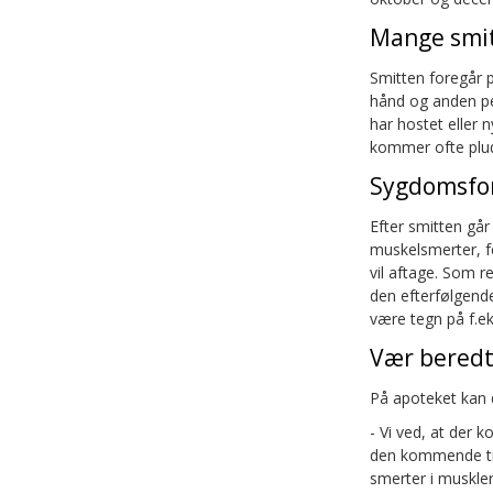
Mange smit
Smitten foregår p
hånd og anden per
har hostet eller n
kommer ofte plud
Sygdomsfo
Efter smitten går
muskelsmerter, f
vil aftage. Som r
den efterfølgende
være tegn på f.e
Vær beredt
På apoteket kan 
- Vi ved, at der 
den kommende tid
smerter i muskler