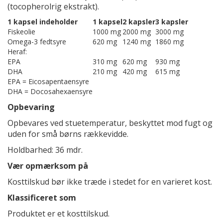
(tocopherolrig ekstrakt).
1 kapsel indeholder
1 kapsel
2 kapsler
3 kapsler
Fiskeolie
1000 mg
2000 mg
3000 mg
Omega-3 fedtsyre
620 mg
1240 mg
1860 mg
Heraf:
EPA
310 mg
620 mg
930 mg
DHA
210 mg
420 mg
615 mg
EPA = Eicosapentaensyre
DHA = Docosahexaensyre
Opbevaring
Opbevares ved stuetemperatur, beskyttet mod fugt og
uden for små børns rækkevidde.
Holdbarhed: 36 mdr.
Vær opmærksom på
Kosttilskud bør ikke træde i stedet for en varieret kost.
Klassificeret som
Produktet er et kosttilskud.