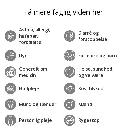
Få mere faglig viden her
Astma, allergi,
Diarré og
høfeber,
forstoppelse
forkølelse
Dyr
Forældre og børn
Generelt om
Helse, sundhed
medicin
og velvære
Hudpleje
Kosttilskud
Mund og tænder
Mænd
Personlig pleje
Rygestop