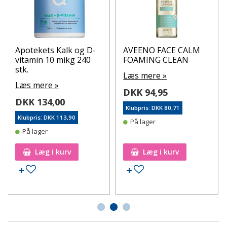
Apotekets Kalk og D-
AVEENO FACE CALM
vitamin 10 mikg 240
FOAMING CLEAN
stk.
Læs mere »
Læs mere »
DKK 94,95
DKK 134,00
Klubpris: DKK 80,71
Klubpris: DKK 113,90
På lager
På lager
Læg i kurv
Læg i kurv
Tilføj til ønskeseddel
Tilføj til ønskeseddel