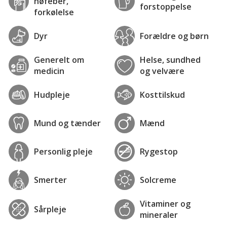
høfeber,
forstoppelse
forkølelse
Dyr
Forældre og børn
Generelt om
Helse, sundhed
medicin
og velvære
Hudpleje
Kosttilskud
Mund og tænder
Mænd
Personlig pleje
Rygestop
Smerter
Solcreme
Vitaminer og
Sårpleje
mineraler