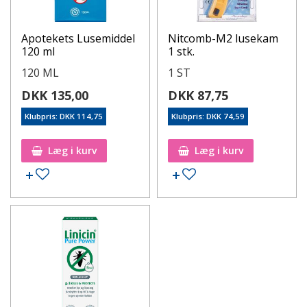
Apotekets Lusemiddel
Nitcomb-M2 lusekam
120 ml
1 stk.
120 ML
1 ST
DKK 135,00
DKK 87,75
Klubpris: DKK 114,75
Klubpris: DKK 74,59
Læg i kurv
Læg i kurv