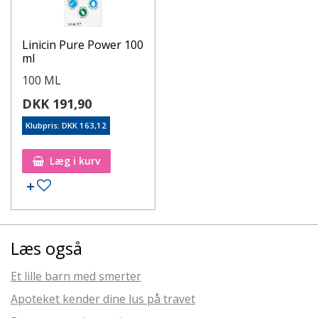
Linicin Pure Power 100
ml
100 ML
DKK 191,90
Klubpris: DKK 163,12
Læg i kurv
Læs også
Et lille barn med smerter
Apoteket kender dine lus på travet