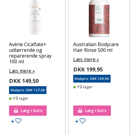
Avène Cicalfate+
Australian Bodycare
udtørrende og
Hair Rinse 500 ml
reparerende spray
Læs mere »
100 ml
DKK 199,95
Læs mere »
Klubpris: DKK 169,96
DKK 149,50
På lager
Klubpris: DKK 127,08
På lager
Læg i kurv
Læg i kurv
Tilføj til ønskeseddel
Tilføj til ønskeseddel