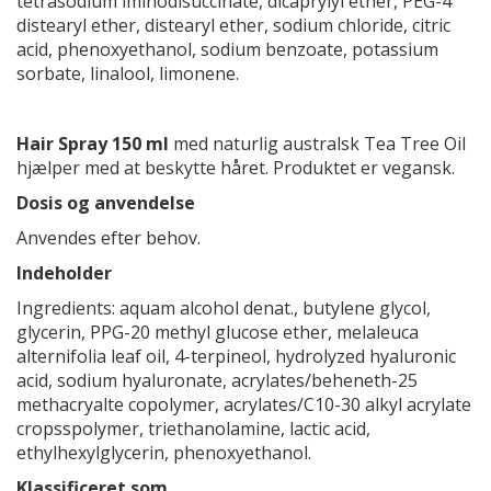
tetrasodium iminodisuccinate, dicaprylyl ether, PEG-4
distearyl ether, distearyl ether, sodium chloride, citric
acid, phenoxyethanol, sodium benzoate, potassium
sorbate, linalool, limonene.
Hair Spray 150 ml
med naturlig australsk Tea Tree Oil
hjælper med at beskytte håret. Produktet er vegansk.
Dosis og anvendelse
Anvendes efter behov.
Indeholder
Ingredients: aquam alcohol denat., butylene glycol,
glycerin, PPG-20 methyl glucose ether, melaleuca
alternifolia leaf oil, 4-terpineol, hydrolyzed hyaluronic
acid, sodium hyaluronate, acrylates/beheneth-25
methacryalte copolymer, acrylates/C10-30 alkyl acrylate
cropsspolymer, triethanolamine, lactic acid,
ethylhexylglycerin, phenoxyethanol.
Klassificeret som