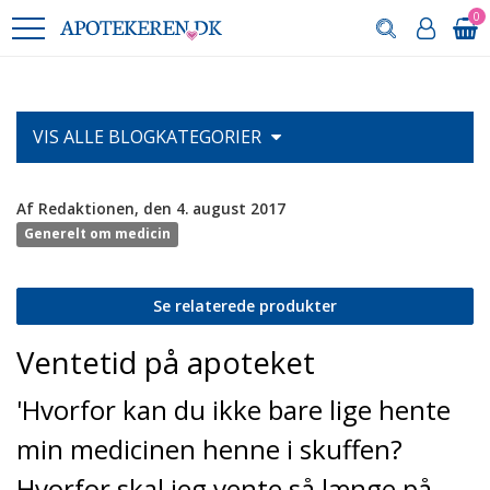
0
VIS ALLE
BLOGKATEGORIER
Af Redaktionen, den 4. august 2017
Generelt om medicin
Se relaterede produkter
Ventetid på apoteket
'Hvorfor kan du ikke bare lige hente
min medicinen henne i skuffen?
Hvorfor skal jeg vente så længe på