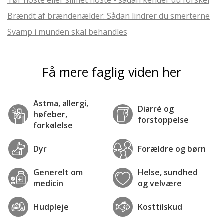
Tør hoste eller slimet hoste - sådan kender du forskel
Brændt af brændenælder: Sådan lindrer du smerterne
Svamp i munden skal behandles
Få mere faglig viden her
Astma, allergi,
Diarré og
høfeber,
forstoppelse
forkølelse
Dyr
Forældre og børn
Generelt om
Helse, sundhed
medicin
og velvære
Hudpleje
Kosttilskud