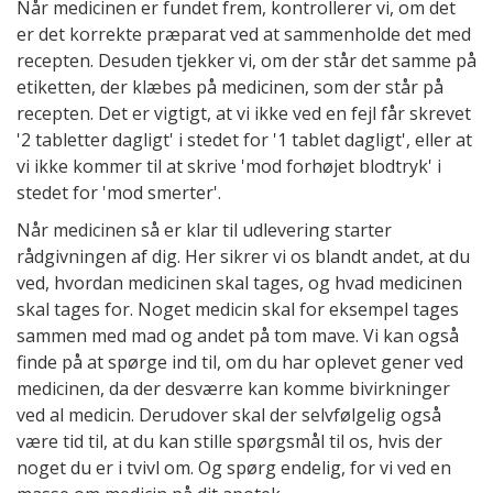
Når medicinen er fundet frem, kontrollerer vi, om det
er det korrekte præparat ved at sammenholde det med
recepten. Desuden tjekker vi, om der står det samme på
etiketten, der klæbes på medicinen, som der står på
recepten. Det er vigtigt, at vi ikke ved en fejl får skrevet
'2 tabletter dagligt' i stedet for '1 tablet dagligt', eller at
vi ikke kommer til at skrive 'mod forhøjet blodtryk' i
stedet for 'mod smerter'.
Når medicinen så er klar til udlevering starter
rådgivningen af dig. Her sikrer vi os blandt andet, at du
ved, hvordan medicinen skal tages, og hvad medicinen
skal tages for. Noget medicin skal for eksempel tages
sammen med mad og andet på tom mave. Vi kan også
finde på at spørge ind til, om du har oplevet gener ved
medicinen, da der desværre kan komme bivirkninger
ved al medicin. Derudover skal der selvfølgelig også
være tid til, at du kan stille spørgsmål til os, hvis der
noget du er i tvivl om. Og spørg endelig, for vi ved en