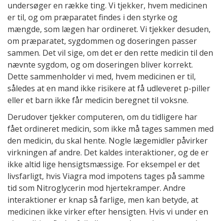
undersøger en række ting. Vi tjekker, hvem medicinen
er til, og om præparatet findes i den styrke og
mængde, som lægen har ordineret. Vi tjekker desuden,
om præparatet, sygdommen og doseringen passer
sammen. Det vil sige, om det er den rette medicin til den
nævnte sygdom, og om doseringen bliver korrekt.
Dette sammenholder vi med, hvem medicinen er til,
således at en mand ikke risikere at få udleveret p-piller
eller et barn ikke får medicin beregnet til voksne.
Derudover tjekker computeren, om du tidligere har
fået ordineret medicin, som ikke må tages sammen med
den medicin, du skal hente. Nogle lægemidler påvirker
virkningen af andre. Det kaldes interaktioner, og de er
ikke altid lige hensigtsmæssige. For eksempel er det
livsfarligt, hvis Viagra mod impotens tages på samme
tid som Nitroglycerin mod hjertekramper. Andre
interaktioner er knap så farlige, men kan betyde, at
medicinen ikke virker efter hensigten. Hvis vi under en