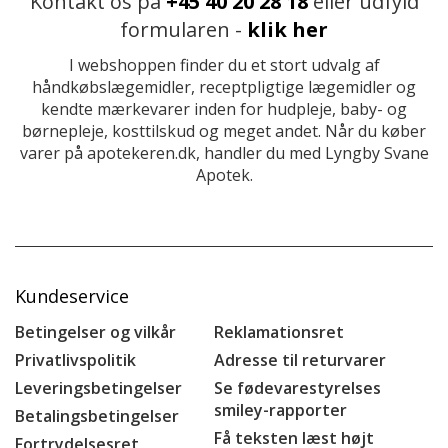
Kontakt os på
+45 40 20 28 18
eller udfyld
formularen -
klik her
I webshoppen finder du et stort udvalg af
håndkøbslægemidler, receptpligtige lægemidler og
kendte mærkevarer inden for hudpleje, baby- og
børnepleje, kosttilskud og meget andet. Når du køber
varer på apotekeren.dk, handler du med Lyngby Svane
Apotek.
Kundeservice
Betingelser og vilkår
Reklamationsret
Privatlivspolitik
Adresse til returvarer
Leveringsbetingelser
Se fødevarestyrelses
smiley-rapporter
Betalingsbetingelser
Få teksten læst højt
Fortrydelsesret