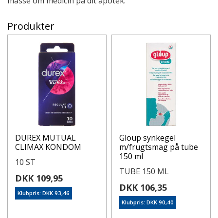
masse om medicin på dit apotek.
Produkter
DUREX MUTUAL
Gloup synkegel
CLIMAX KONDOM
m/frugtsmag på tube
150 ml
10 ST
TUBE 150 ML
DKK 109,95
DKK 106,35
Klubpris: DKK 93,46
Klubpris: DKK 90,40