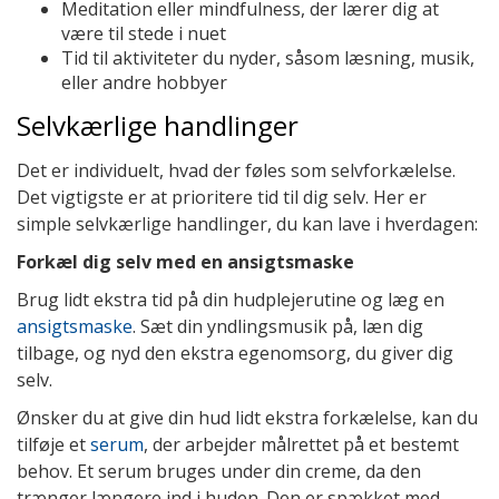
Meditation eller mindfulness, der lærer dig at
være til stede i nuet
Tid til aktiviteter du nyder, såsom læsning, musik,
eller andre hobbyer
Selvkærlige handlinger
Det er individuelt, hvad der føles som selvforkælelse.
Det vigtigste er at prioritere tid til dig selv. Her er
simple selvkærlige handlinger, du kan lave i hverdagen:
Forkæl dig selv med en ansigtsmaske
Brug lidt ekstra tid på din hudplejerutine og læg en
ansigtsmaske
. Sæt din yndlingsmusik på, læn dig
tilbage, og nyd den ekstra egenomsorg, du giver dig
selv.
Ønsker du at give din hud lidt ekstra forkælelse, kan du
tilføje et
serum
, der arbejder målrettet på et bestemt
behov. Et serum bruges under din creme, da den
trænger længere ind i huden. Den er spækket med