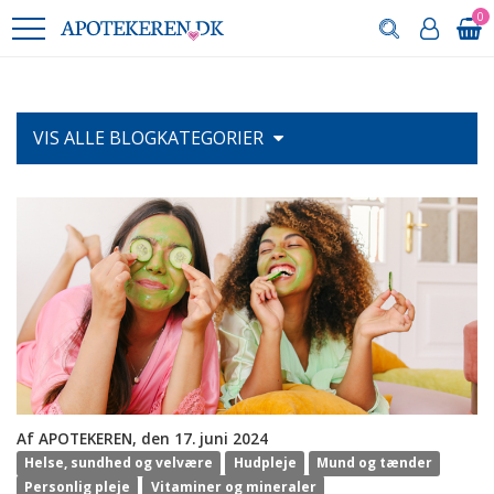
0
VIS ALLE
BLOGKATEGORIER
Af APOTEKEREN, den 17. juni 2024
Helse, sundhed og velvære
Hudpleje
Mund og tænder
Personlig pleje
Vitaminer og mineraler