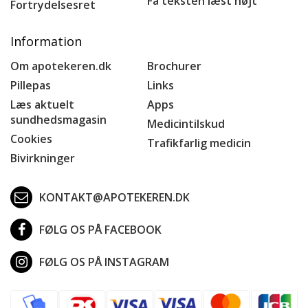
Få teksten læst højt
Fortrydelsesret
Information
Om apotekeren.dk
Brochurer
Pillepas
Links
Læs aktuelt
Apps
sundhedsmagasin
Medicintilskud
Cookies
Trafikfarlig medicin
Bivirkninger
KONTAKT@APOTEKEREN.DK
FØLG OS PÅ FACEBOOK
FØLG OS PÅ INSTAGRAM