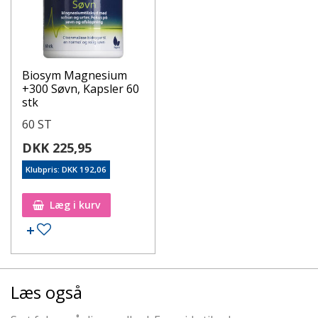
Biosym Magnesium
+300 Søvn, Kapsler 60
stk
60 ST
DKK 225,95
Klubpris: DKK 192,06
Læg i kurv
Læs også