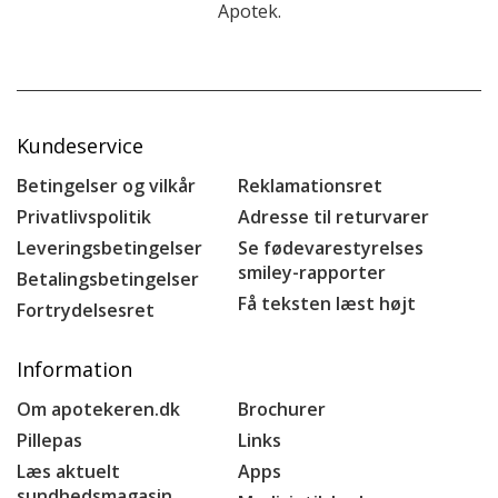
Apotek.
Kundeservice
Betingelser og vilkår
Reklamationsret
Privatlivspolitik
Adresse til returvarer
Leveringsbetingelser
Se fødevarestyrelses
smiley-rapporter
Betalingsbetingelser
Få teksten læst højt
Fortrydelsesret
Information
Om apotekeren.dk
Brochurer
Pillepas
Links
Læs aktuelt
Apps
sundhedsmagasin