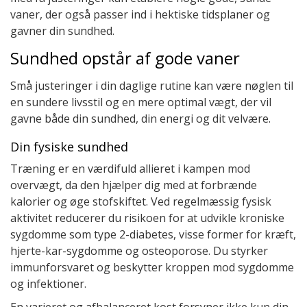
vaner, der også passer ind i hektiske tidsplaner og
gavner din sundhed.
Sundhed opstår af gode vaner
Små justeringer i din daglige rutine kan være nøglen til
en sundere livsstil og en mere optimal vægt, der vil
gavne både din sundhed, din energi og dit velvære.
Din fysiske sundhed
Træning er en værdifuld allieret i kampen mod
overvægt, da den hjælper dig med at forbrænde
kalorier og øge stofskiftet. Ved regelmæssig fysisk
aktivitet reducerer du risikoen for at udvikle kroniske
sygdomme som type 2-diabetes, visse former for kræft,
hjerte-kar-sygdomme og osteoporose. Du styrker
immunforsvaret og beskytter kroppen mod sygdomme
og infektioner.
En varieret og afbalanceret kost forsyner ikke kun din