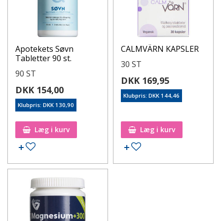
Apotekets Søvn
CALMVÄRN KAPSLER
Tabletter 90 st.
30 ST
90 ST
DKK 169,95
DKK 154,00
Klubpris: DKK 144,46
Klubpris: DKK 130,90
Læg i kurv
Læg i kurv